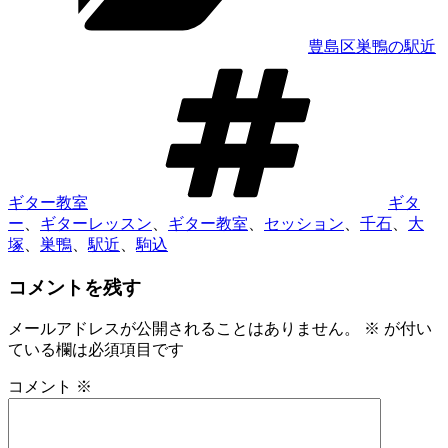
豊島区巣鴨の駅近
タ
グ
ギター教室
ギタ
ー
、
ギターレッスン
、
ギター教室
、
セッション
、
千石
、
大
塚
、
巣鴨
、
駅近
、
駒込
コメントを残す
メールアドレスが公開されることはありません。
※
が付い
ている欄は必須項目です
コメント
※