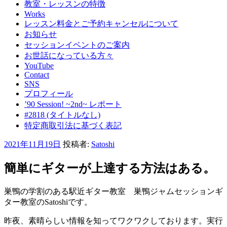
教室・レッスンの特徴
Works
レッスン料金とご予約キャンセルについて
お知らせ
セッションイベントのご案内
お世話になっている方々
YouTube
Contact
SNS
プロフィール
’90 Session! ~2nd~ レポート
#2818 (タイトルなし)
特定商取引法に基づく表記
投
2021年11月19日
投稿者:
Satoshi
稿
日:
簡単にギターが上達する方法はある。
巣鴨の学割のある駅近ギター教室 巣鴨ジャムセッションギ
ター教室のSatoshiです。
昨夜、素晴らしい情報を知ってワクワクしております。実行