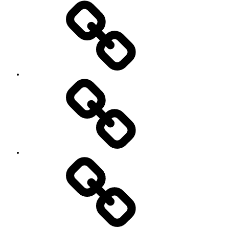
’90
Session!
~2nd~
レ
ポ
ー
ト
#2818
(タ
イ
ト
ル
な
し)
特
定
商
取
引
法
に
基