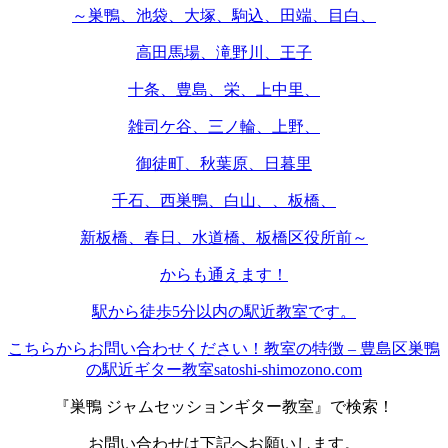
～巣鴨、池袋、大塚、駒込、田端、目白、
高田馬場、滝野川、王子
十条、豊島、栄、上中里、
雑司ケ谷、三ノ輪、上野、
御徒町、秋葉原、日暮里
千石、西巣鴨、白山、、板橋、
新板橋、春日、水道橋、板橋区役所前～
からも通えます！
駅から徒歩5分以内の駅近教室です。
こちらからお問い合わせください！
教室の特徴 – 豊島区巣鴨
の駅近ギター教室satoshi-shimozono.com
『巣鴨 ジャムセッションギター教室』で検索！
お問い合わせは下記へお願いします。