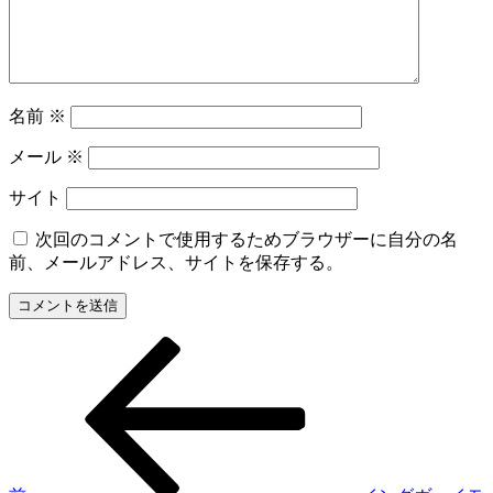
名前
※
メール
※
サイト
次回のコメントで使用するためブラウザーに自分の名
前、メールアドレス、サイトを保存する。
前
投
の
稿
投
稿
ナ
ビ