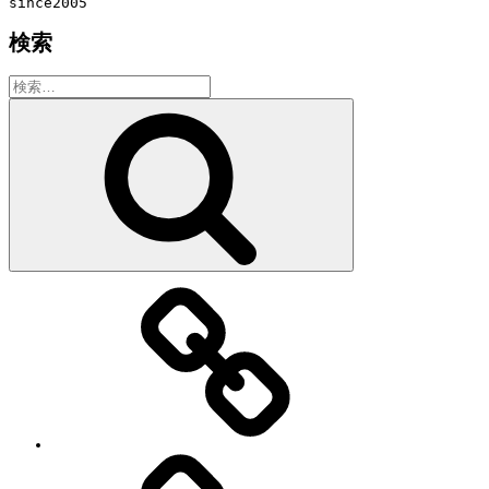
since2005
検索
検
索:
検
索
教
室・
レ
ッ
ス
ン
の
特
徴
Works