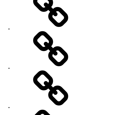
レ
ッ
ス
ン
料
金
と
ご
予
お
約
知
キ
ら
ャ
せ
ン
セ
ル
に
つ
い
セ