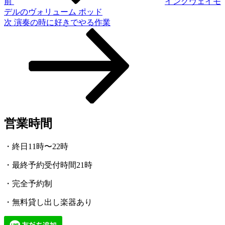
ゲ
前
イングヴェイモ
デルのヴォリューム ポッド
ー
次
次
演奏の時に好きでやる作業
シ
の
投
ョ
稿
ン
営業時間
・終日11時〜22時
・最終予約受付時間21時
・完全予約制
・無料貸し出し楽器あり