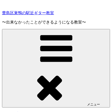
コ
ン
豊島区巣鴨の駅近ギター教室
テ
ン
〜出来なかったことができるようになる教室〜
ツ
へ
ス
キ
ッ
プ
メニュー