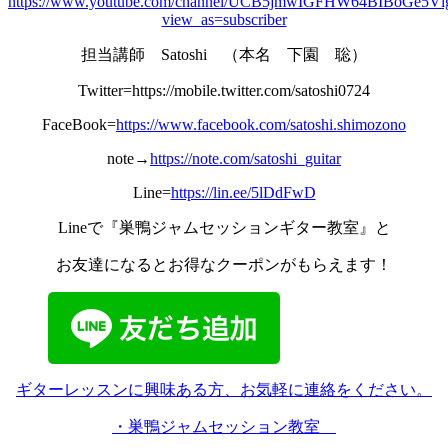
https://www.youtube.com/channel/UCB5jmwIGFHW64BIBoGe5Vl
view_as=subscriber
担当講師 Satoshi （本名 下園 聡）
Twitter=https://mobile.twitter.com/satoshi0724
FaceBook=
https://www.facebook.com/satoshi.shimozono
note→
https://note.com/satoshi_guitar
Line=
https://lin.ee/5lDdFwD
Lineで『巣鴨ジャムセッションギター教室』と
お友達になるとお得なクーポンがもらえます！
ギターレッスンに興味ある方、お気軽に連絡をください。
・巣鴨ジャムセッション教室