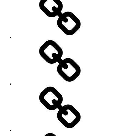
て
ッ
シ
ョ
ン
イ
ベ
ン
ト
お
の
世
ご
話
案
に
内
な
っ
て
い
る
YouTube
方々
Contact