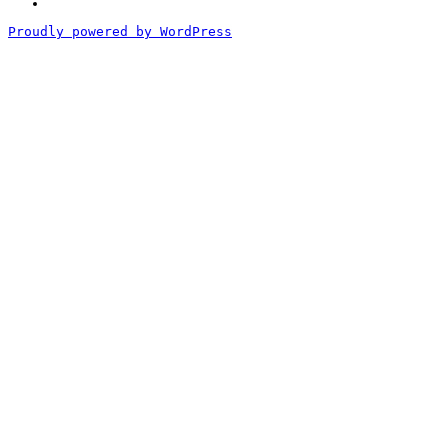
づ
く
Proudly powered by WordPress
表
記