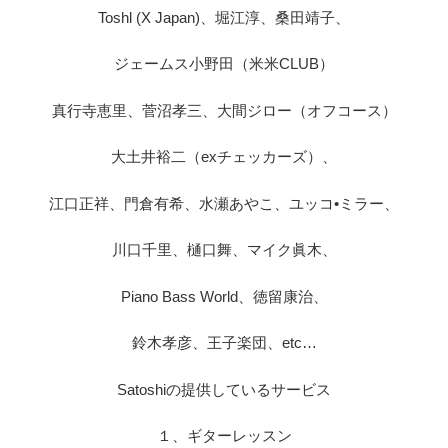
Toshl (X Japan)、堀江淳、桑田靖子、
ジェームス小野田（米米CLUB）
真行寺恵里、菅沼孝三、大間ジロー（オフコース）
大土井裕二（exチェッカーズ）、
江口正祥、門倉有希、水瀬あやこ、ユッコ•ミラー、
川口千里、樋口舞、マイク眞木、
Piano Bass World、徳留康治、
鈴木孝彦、王子楽団、etc…
Satoshiの提供しているサービス
１、ギターレッスン