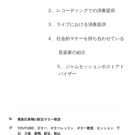
２、レコーディングでの演奏提供
３、ライブにおける演奏提供
４、社会的マナーを持ち合わせている
音楽家の紹介
５、ジャムセッションホストアド
バイザー
カ
豊島区巣鴨の駅近ギター教室
テ
タ
YOUTUBE
、
ギター
、
ギターレッスン
、
ギター教室
、
セッション
、
千
ゴ
グ
石
、
大塚
、
巣鴨
、
駅近
、
駒込