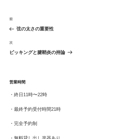
投
前
前
稿
の
弦の太さの重要性
ナ
投
ビ
稿
次
次
ゲ
の
ピッキングと腱鞘炎の持論
投
ー
稿
シ
ョ
営業時間
ン
・終日11時〜22時
・最終予約受付時間21時
・完全予約制
・無料貸し出し楽器あり