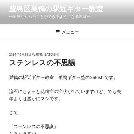
コ
豊島区巣鴨の駅近ギター教室
ン
〜出来なかったことができるようになる教室〜
テ
ン
ツ
メニュー
へ
ス
キ
投
2024年3月29日
投稿者:
SATOSHI
稿
ッ
ステンレスの不思議
日:
プ
巣鴨の駅近ギター教室 巣鴨ギター塾のSatoshiです。
流石にちょっと花粉症の症状が出ていますけど、でも去
年よりは遥かにマシです。
さて、
『ステンレスの不思議』
とありますが。