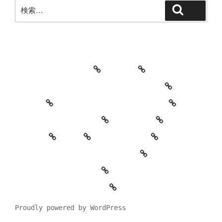
検
検索
索:
教室・レッスンの特徴
Works
レッスン料金とご予約キャンセルについて
お知らせ
セッションイベントのご案内
お世話になっている方々
YouTube
Contact
SNS
プロフィール
’90 Session! ~2nd~ レポート
#2818 (タイトルなし)
特定商取引法に基づく表記
Proudly powered by WordPress