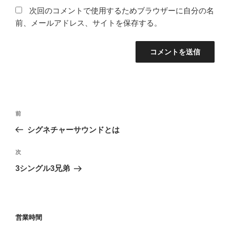
次回のコメントで使用するためブラウザーに自分の名
前、メールアドレス、サイトを保存する。
投
前
前
稿
の
シグネチャーサウンドとは
ナ
投
ビ
稿
次
次
ゲ
の
3シングル3兄弟
投
ー
稿
シ
ョ
営業時間
ン