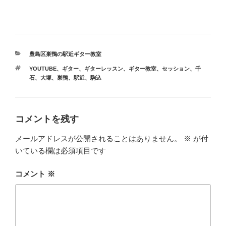
カ
豊島区巣鴨の駅近ギター教室
テ
タ
YOUTUBE
、
ギター
、
ギターレッスン
、
ギター教室
、
セッション
、
千
ゴ
グ
石
、
大塚
、
巣鴨
、
駅近
、
駒込
リ
ー
コメントを残す
メールアドレスが公開されることはありません。
※
が付
いている欄は必須項目です
コメント
※