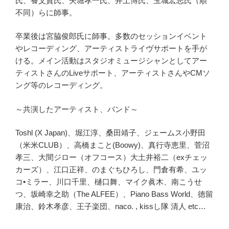
氏、養父貴氏、矢堀孝一氏、井上博氏、玉城宏志氏（順
不同）らに師事。
卒業後は宮脇俊郎氏に師事。多数のセッションイベント
やレコーディング、アーティストライヴサポートを手が
ける。メイン活動はスタジオミュージシャンとしてアー
ティストさんのLiveサポート、アーティストさんやCMソ
ング等のレコーディング。
～共演したアーティスト、バンド～
Toshl (X Japan)、堀江淳、桑田靖子、ジェームス小野田
（米米CLUB）、高橋まこと(Boowy)、真行寺恵里、菅沼
孝三、大間ジロー（オフコース）大土井裕二（exチェッ
カーズ）、江口正祥、のまぐちひろし、門倉有希、ユッ
コ•ミラー、川口千里、樋口舞、マイク眞木、南こうせ
つ、坂崎幸之助（The ALFEE）、Piano Bass World、徳留
康治、鈴木孝彦、王子楽団、naco. , kissし隊 清人 etc…