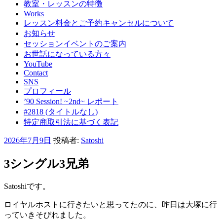
教室・レッスンの特徴
Works
レッスン料金とご予約キャンセルについて
お知らせ
セッションイベントのご案内
お世話になっている方々
YouTube
Contact
SNS
プロフィール
’90 Session! ~2nd~ レポート
#2818 (タイトルなし)
特定商取引法に基づく表記
投
2026年7月9日
投稿者:
Satoshi
稿
日:
3シングル3兄弟
Satoshiです。
ロイヤルホストに行きたいと思ってたのに、昨日は大塚に行
っていきそびれました。