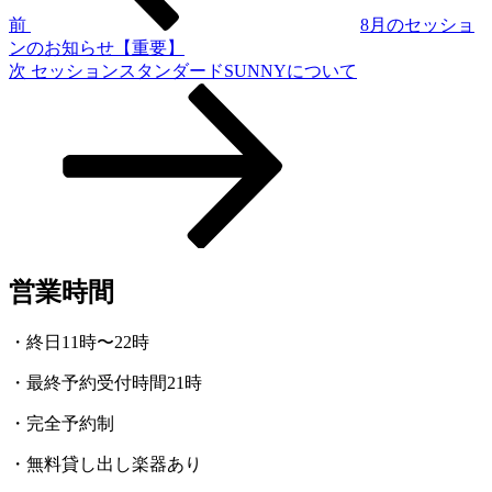
ゲ
前
8月のセッショ
ンのお知らせ【重要】
ー
次
次
セッションスタンダードSUNNYについて
シ
の
投
ョ
稿
ン
営業時間
・終日11時〜22時
・最終予約受付時間21時
・完全予約制
・無料貸し出し楽器あり