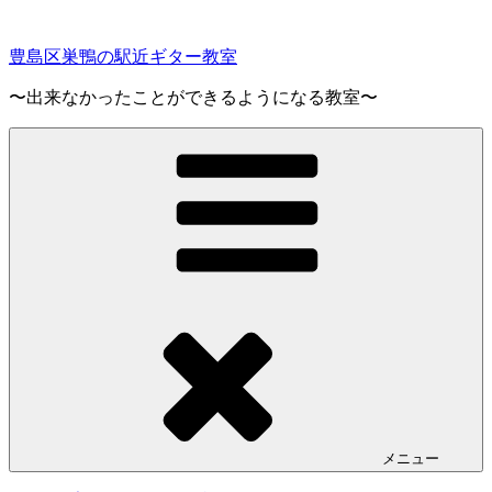
コ
ン
豊島区巣鴨の駅近ギター教室
テ
ン
〜出来なかったことができるようになる教室〜
ツ
へ
ス
キ
ッ
プ
メニュー