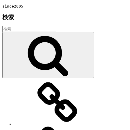
since2005
検索
検
索:
検
索
教
室・
レ
ッ
ス
ン
の
特
徴
Works