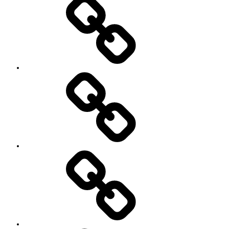
レ
ッ
ス
ン
料
金
と
ご
予
お
約
知
キ
ら
ャ
せ
ン
セ
ル
に
つ