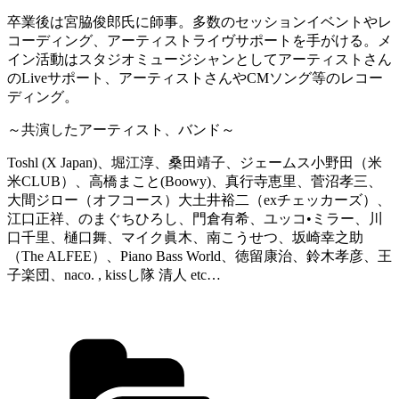
卒業後は宮脇俊郎氏に師事。多数のセッションイベントやレ
コーディング、アーティストライヴサポートを手がける。メ
イン活動はスタジオミュージシャンとしてアーティストさん
のLiveサポート、アーティストさんやCMソング等のレコー
ディング。
～共演したアーティスト、バンド～
Toshl (X Japan)、堀江淳、桑田靖子、ジェームス小野田（米
米CLUB）、高橋まこと(Boowy)、真行寺恵里、菅沼孝三、
大間ジロー（オフコース）大土井裕二（exチェッカーズ）、
江口正祥、のまぐちひろし、門倉有希、ユッコ•ミラー、川
口千里、樋口舞、マイク眞木、南こうせつ、坂崎幸之助
（The ALFEE）、Piano Bass World、徳留康治、鈴木孝彦、王
子楽団、naco. , kissし隊 清人 etc…
カ
テ
ゴ
リ