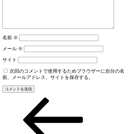
名前
※
メール
※
サイト
次回のコメントで使用するためブラウザーに自分の名
前、メールアドレス、サイトを保存する。
前
投
の
稿
投
稿
ナ
ビ