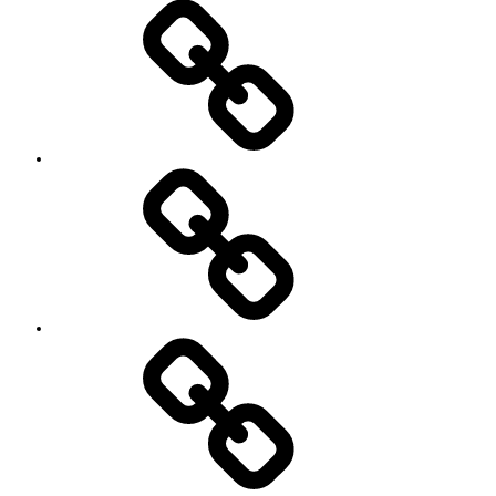
い
セ
て
ッ
シ
ョ
ン
イ
ベ
ン
ト
お
の
世
ご
話
案
に
内
な
っ
て
い
る
YouTube
方々