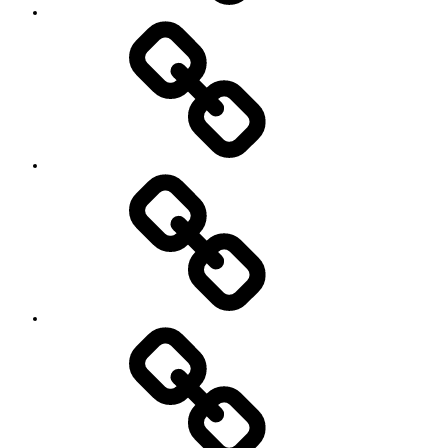
’90
Session!
~2nd~
レ
ポ
ー
ト
#2818
(タ
イ
ト
ル
な
し)
特
定
商
取
引
法
に