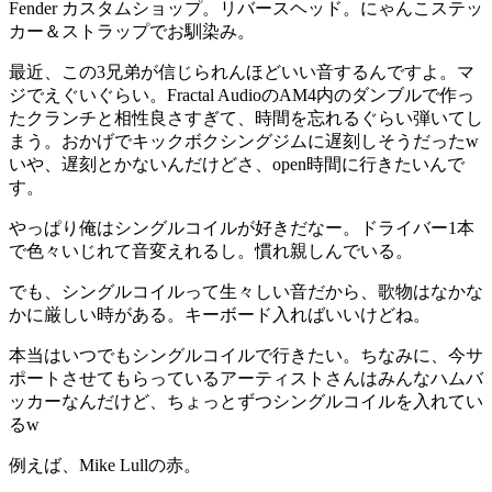
Fender カスタムショップ。リバースヘッド。にゃんこステッ
カー＆ストラップでお馴染み。
最近、この3兄弟が信じられんほどいい音するんですよ。マ
ジでえぐいぐらい。Fractal AudioのAM4内のダンブルで作っ
たクランチと相性良さすぎて、時間を忘れるぐらい弾いてし
まう。おかげでキックボクシングジムに遅刻しそうだったw
いや、遅刻とかないんだけどさ、open時間に行きたいんで
す。
やっぱり俺はシングルコイルが好きだなー。ドライバー1本
で色々いじれて音変えれるし。慣れ親しんでいる。
でも、シングルコイルって生々しい音だから、歌物はなかな
かに厳しい時がある。キーボード入ればいいけどね。
本当はいつでもシングルコイルで行きたい。ちなみに、今サ
ポートさせてもらっているアーティストさんはみんなハムバ
ッカーなんだけど、ちょっとずつシングルコイルを入れてい
るw
例えば、Mike Lullの赤。