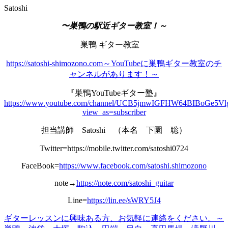
Satoshi
〜巣鴨の駅近ギター教室！～
巣鴨 ギター教室
https://satoshi-shimozono.com～YouTubeに巣鴨ギター教室のチ
ャンネルがあります！～
『巣鴨YouTubeギター塾』
https://www.youtube.com/channel/UCB5jmwIGFHW64BIBoGe5Vl
view_as=subscriber
担当講師 Satoshi （本名 下園 聡）
Twitter=https://mobile.twitter.com/satoshi0724
FaceBook=
https://www.facebook.com/satoshi.shimozono
note→
https://note.com/satoshi_guitar
Line=
https://lin.ee/sWRY5J4
ギターレッスンに興味ある方、お
気軽
に連絡をください。
～