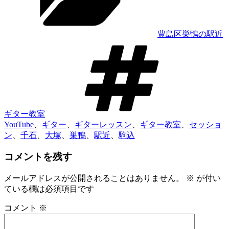
ー
豊島区巣鴨の駅近
タ
グ
ギター教室
YouTube
、
ギター
、
ギターレッスン
、
ギター教室
、
セッショ
ン
、
千石
、
大塚
、
巣鴨
、
駅近
、
駒込
コメントを残す
メールアドレスが公開されることはありません。
※
が付い
ている欄は必須項目です
コメント
※