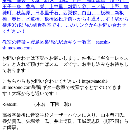
巣鴨、池袋、大塚、駒込、田端、目白、高田馬場、滝野川、
王子十条、豊島、栄、上中里、雑司ケ谷、三ノ輪、上野、御
徒町、秋葉原、日暮里千石、西巣鴨、白山、、板橋、新板
橋、春日、水道橋、板橋区役所前～からも通えます！
駅から
徒歩3分以内の駅近教室です。
このリンクからお問い合わせ
くだ
さい！
教室の特徴 – 豊島区巣鴨の駅近ギター教室 satoshi-
shimozono.com
お問い合わせは下記へお願いします。件名に『ギターレッス
ン』と入れて頂ければスムーズです。お申し込みをお待ちし
ております！
こちらからもお問い合わせください！https://satoshi-
shimozono.com巣鴨 ギター教室で検索するとすぐ出てきま
す！大塚からも近いです！
•Satoshi （本名 下園 聡）
高校卒業後に音楽学校メーザーハウスに入り、山本恭司氏、
養父貴氏、矢堀孝一氏、井上博氏、玉城宏志氏（順不同）ら
に師事。