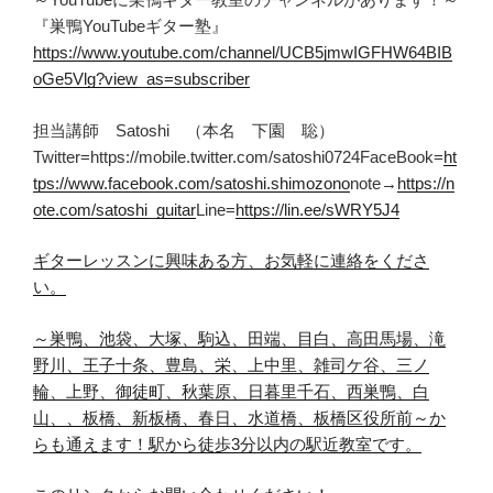
『巣鴨YouTubeギター塾』
https://www.youtube.com/channel/UCB5jmwIGFHW64BIB
oGe5Vlg?view_as=subscriber
担当講師 Satoshi （本名 下園 聡）
Twitter=https://mobile.twitter.com/satoshi0724FaceBook=
ht
tps://www.facebook.com/satoshi.shimozono
note→
https://n
ote.com/satoshi_guitar
Line=
https://lin.ee/sWRY5J4
ギターレッスンに興味ある方、お気軽に連絡をくださ
い。
～巣鴨、池袋、大塚、駒込、田端、目白、
高田馬場、滝
野川、王子
十条、豊島、栄、上中里、
雑司ケ谷、三ノ
輪、上野、
御徒町、秋葉原、日暮里
千石、西巣鴨、白
山、、板橋、
新板橋、春日、水道橋、板橋区役所前～
か
らも通えます！
駅から徒歩3分以内の駅近教室です。