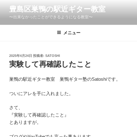
コ
豊島区巣鴨の駅近ギター教室
ン
〜出来なかったことができるようになる教室〜
テ
ン
ツ
メニュー
へ
ス
キ
投
2025年4月24日
投稿者:
SATOSHI
稿
ッ
実験して再確認したこと
日:
プ
巣鴨の駅近ギター教室 巣鴨ギター塾のSatoshiです。
ついにアレを手に入れました。
さて、
『実験して再確認したこと』
とありますが。
ブログやYouTubeでも言った事あります。