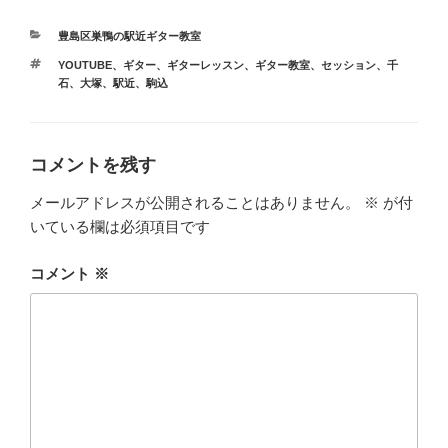
カ
豊島区巣鴨の駅近ギター教室
テ
タ
YOUTUBE
、
ギター
、
ギターレッスン
、
ギター教室
、
セッション
、
千
ゴ
グ
石
、
大塚
、
駅近
、
駒込
リ
ー
コメントを残す
メールアドレスが公開されることはありません。
※
が付
いている欄は必須項目です
コメント
※