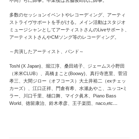
不同）らに師事。卒業後は宮脇俊郎氏に師事。
多数のセッションイベントやレコーディング、アーティ
ストライヴサポートを手がける。メイン活動はスタジオ
ミュージシャンとしてアーティストさんのLiveサポート、
アーティストさんやCMソング等のレコーディング。
～共演したアーティスト、バンド～
Toshl (X Japan)、堀江淳、桑田靖子、ジェームス小野田
（米米CLUB）、高橋まこと(Boowy)、真行寺恵里、菅沼
孝三、大間ジロー（オフコース）大土井裕二（exチェッ
カーズ）、江口正祥、門倉有希、水瀬あやこ、ユッコ•ミ
ラー、川口千里、樋口舞、マイク眞木、Piano Bass
World、徳留康治、鈴木孝彦、王子楽団、naco,etc…