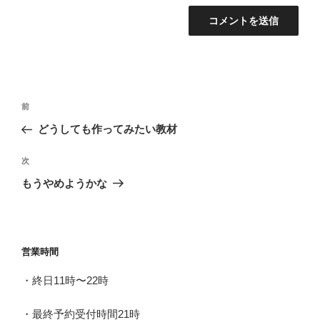
投
前
前
稿
の
どうしても作ってみたい教材
ナ
投
ビ
稿
次
次
ゲ
の
もうやめようかな
投
ー
稿
シ
ョ
営業時間
ン
・終日11時〜22時
・最終予約受付時間21時