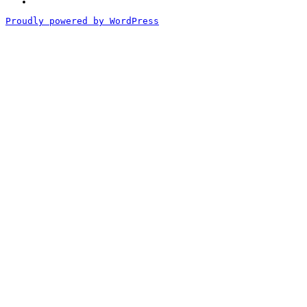
づ
く
Proudly powered by WordPress
表
記