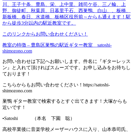
川、王子
十条、豊島、栄、上中里、
雑司ケ谷、三ノ輪、上
野、
御徒町、秋葉原、日暮里
千石、西巣鴨、白山、、板橋、
新板橋、春日、水道橋、板橋区役所前～
からも通えます！
駅
から徒歩3分以内の駅近教室です。
このリンクからお問い合わせください！
教室の特徴 – 豊島区巣鴨の駅近ギター教室 satoshi-
shimozono.com
お問い合わせは下記へお願いします。件名に『ギターレッス
ン』と入れて頂ければスムーズです。お申し込みをお待ちし
ております！
こちらからもお問い合わせください！https://satoshi-
shimozono.com
巣鴨 ギター教室で検索するとすぐ出てきます！大塚からも
近いです！
•Satoshi （本名 下園 聡）
高校卒業後に音楽学校メーザーハウスに入り、山本恭司氏、