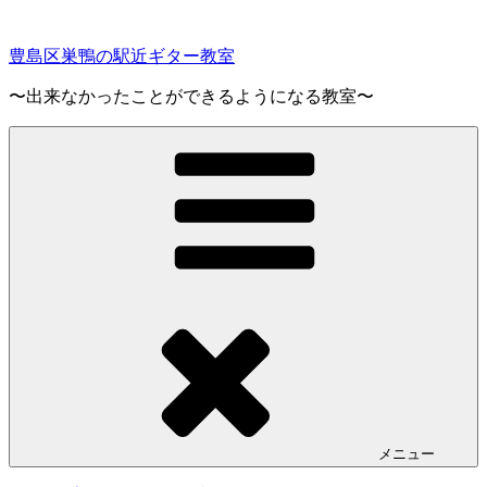
コ
ン
豊島区巣鴨の駅近ギター教室
テ
ン
〜出来なかったことができるようになる教室〜
ツ
へ
ス
キ
ッ
プ
メニュー