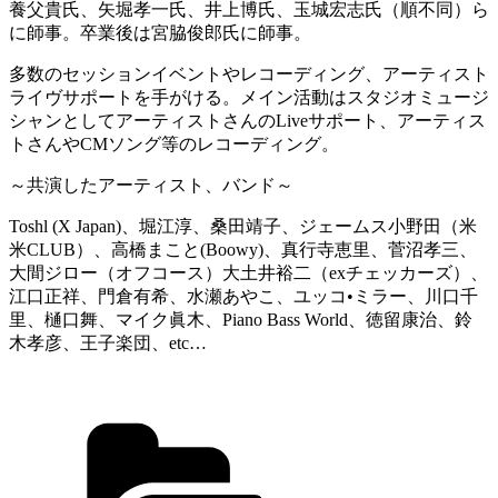
養父貴氏、矢堀孝一氏、井上博氏、玉城宏志氏（順不同）ら
に師事。卒業後は宮脇俊郎氏に師事。
多数のセッションイベントやレコーディング、アーティスト
ライヴサポートを手がける。メイン活動はスタジオミュージ
シャンとしてアーティストさんのLiveサポート、アーティス
トさんやCMソング等のレコーディング。
～共演したアーティスト、バンド～
Toshl (X Japan)、堀江淳、桑田靖子、ジェームス小野田（米
米CLUB）、高橋まこと(Boowy)、真行寺恵里、菅沼孝三、
大間ジロー（オフコース）大土井裕二（exチェッカーズ）、
江口正祥、門倉有希、水瀬あやこ、ユッコ•ミラー、川口千
里、樋口舞、マイク眞木、Piano Bass World、徳留康治、鈴
木孝彦、王子楽団、etc…
カ
テ
ゴ
リ