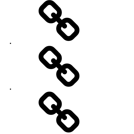
’90
Session!
~2nd~
レ
ポ
ー
ト
#2818
(タ
イ
ト
ル
な
し)
特
定
商
取
引
法
に
基