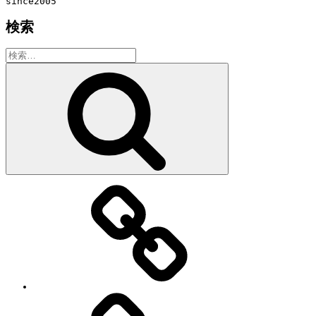
since2005
検索
検
索:
検
索
教
室・
レ
ッ
ス
ン
の
特
徴
Works