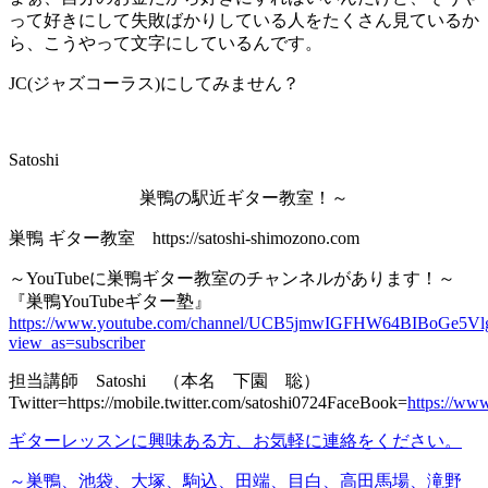
って好きにして失敗ばかりしている人をたくさん見ているか
ら、こうやって文字にしているんです。
JC(ジャズコーラス)にしてみません？
Satoshi
巣鴨の駅近ギター教室！～
巣鴨 ギター教室 https://satoshi-shimozono.com
～YouTubeに巣鴨ギター教室のチャンネルがあります！～
『巣鴨YouTubeギター塾』
https://www.youtube.com/channel/UCB5jmwIGFHW64BIBoGe5Vl
view_as=subscriber
担当講師 Satoshi （本名 下園 聡）
Twitter=https://mobile.twitter.com/satoshi0724FaceBook=
https://ww
ギターレッスンに興味ある方、お気軽に連絡をください。
～巣鴨、池袋、大塚、駒込、田端、目白、
高田馬場、滝野