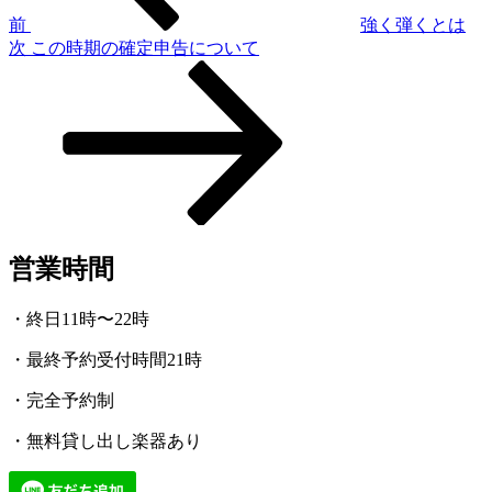
ゲ
前
強く弾くとは
次
次
この時期の確定申告について
ー
の
シ
投
稿
ョ
ン
営業時間
・終日11時〜22時
・最終予約受付時間21時
・完全予約制
・無料貸し出し楽器あり