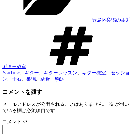
ー
豊島区巣鴨の駅近
タ
グ
ギター教室
YouTube
、
ギター
、
ギターレッスン
、
ギター教室
、
セッショ
ン
、
千石
、
巣鴨
、
駅近
、
駒込
コメントを残す
メールアドレスが公開されることはありません。
※
が付い
ている欄は必須項目です
コメント
※