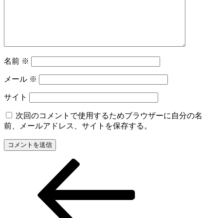
名前
※
メール
※
サイト
次回のコメントで使用するためブラウザーに自分の名
前、メールアドレス、サイトを保存する。
前
投
の
稿
投
稿
ナ
ビ