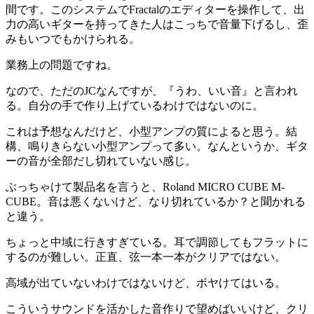
間です。このシステムでFractalのエディターを操作して、出
力の高いギターを持ってきた人はこっちで音量下げるし、歪
みもいつでもかけられる。
業務上の問題ですね。
なので、ただのJCなんですが、『うわ、いい音』と言われ
る。自分の手で作り上げているわけではないのに。
これは予想なんだけど、小型アンプの質によると思う。結
構、鳴りきらない小型アンプって多い。なんというか、ギタ
ーの音が全部だし切れていない感じ。
ぶっちゃけて製品名を言うと、Roland MICRO CUBE M-
CUBE。音は悪くないけど、なり切れているか？と聞かれる
と違う。
ちょっと中域に行きすぎている。耳で調節してもフラットに
するのが難しい。正直、弦一本一本がクリアではない。
高域が出ていないわけではないけど、ボヤけてはいる。
こういうサウンドを活かした音作りで望めばいいけど、クリ