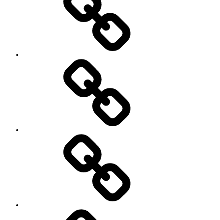
レ
ッ
ス
ン
料
金
と
ご
予
お
約
知
キ
ら
ャ
せ
ン
セ
ル
に
つ
い
セ