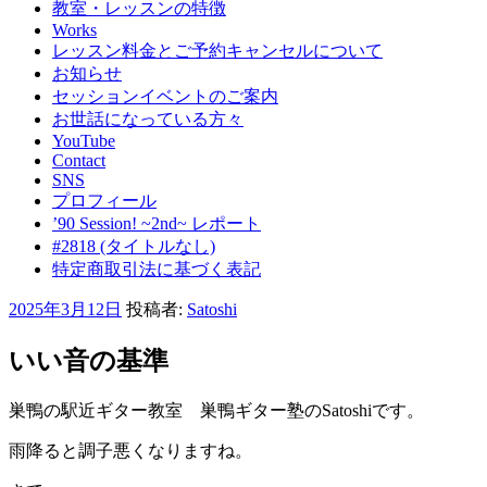
教室・レッスンの特徴
Works
レッスン料金とご予約キャンセルについて
お知らせ
セッションイベントのご案内
お世話になっている方々
YouTube
Contact
SNS
プロフィール
’90 Session! ~2nd~ レポート
#2818 (タイトルなし)
特定商取引法に基づく表記
投
2025年3月12日
投稿者:
Satoshi
稿
日:
いい音の基準
巣鴨の駅近ギター教室 巣鴨ギター塾のSatoshiです。
雨降ると調子悪くなりますね。