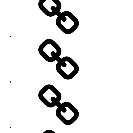
て
ッ
シ
ョ
ン
イ
ベ
ン
ト
お
の
世
ご
話
案
に
内
な
っ
て
い
る
YouTube
方々
Contact