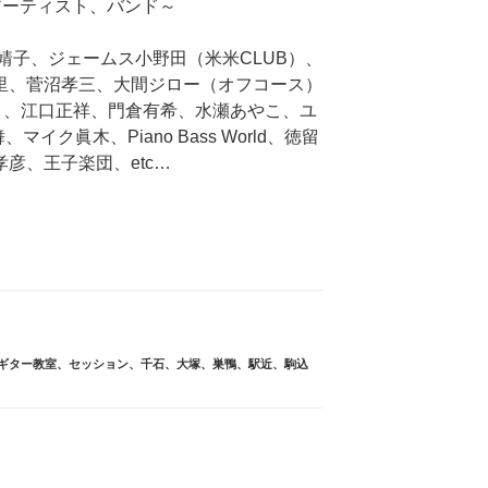
アーティスト、バンド～
淳、桑田靖子、ジェームス小野田（米米CLUB）、
寺恵里、菅沼孝三、大間ジロー（オフコース）
）、江口正祥、門倉有希、水瀬あやこ、ユ
イク眞木、Piano Bass World、徳留
彦、王子楽団、etc…
ギター教室
、
セッション
、
千石
、
大塚
、
巣鴨
、
駅近
、
駒込