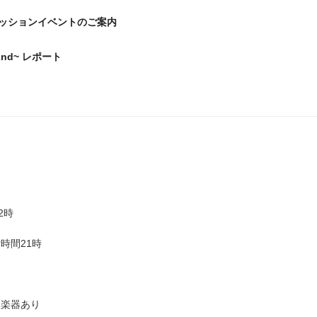
ッションイベントのご案内
 ~2nd~ レポート
2時
時間21時
し楽器あり