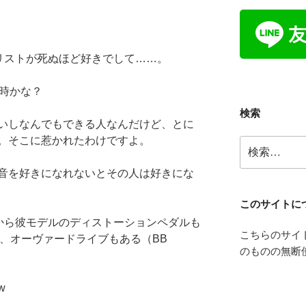
うギタリストが死ぬほど好きでして……。
の時かな？
検索
いしなんでもできる人なんだけど、とに
。そこに惹かれたわけですよ。
検
索:
音を好きになれないとその人は好きにな
このサイトに
好きだから彼モデルのディストーションペダルも
こちらのサイ
期）、オーヴァードライブもある（BB
のものの無断
w