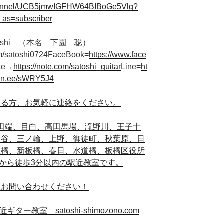
channel/UCB5jmwIGFHW64BIBoGe5Vlg?
_as=subscriber
oshi （本名 下園 聡）
.com/satoshi0724FaceBook=
https://www.face
te→
https://note.com/satoshi_guitar
Line=
ht
/lin.ee/sWRY5J4
ある方、お気軽に連絡をください。
田端、目白、
高田馬場、滝野川、王子
十
ケ谷、三ノ輪、上野、
御徒町、秋葉原、日
板橋、
新板橋、春日、水道橋、板橋区役所
から徒歩3分以内の駅近教室です。
らお問い合わせください！
ー教室 satoshi-shimozono.com