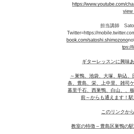
https://www.youtube.com/
view
担当講師 Sat
Twitter=https://mobile.twitter
book.com/satoshi.shimozono
no
tps:/
ギターレッスンに興味
～巣鴨、池袋、大塚、駒込、
条、豊島、栄、上中里、
雑司
暮里
千石、西巣鴨、白山、、
前～
からも通えます！
駅
このリンクか
教室の特徴 – 豊島区巣鴨の駅近ギタ