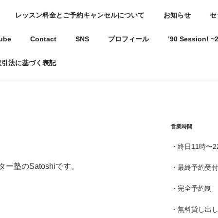
レッスン料金とご予約キャンセルについて
お知らせ
セ
駅近ギター教室
ube
Contact
SNS
プロフィール
’90 Session!
ようになる教室〜
取引法に基づく表記
営業時間
・終日11時〜2
塾のSatoshiです。
・最終予約受付
・完全予約制
・無料貸し出