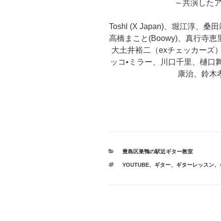
～共演した
Toshl (X Japan)、堀江
高橋まこと(Boowy)、真行
大土井裕二（exチェッカーズ
ッコ•ミラー、川口千里、樋口舞、マ
康治、鈴木孝
カ
豊島区巣鴨の駅近ギター教室
テ
タ
YOUTUBE
、
ギター
、
ギターレッスン
、
ゴ
グ
リ
ー