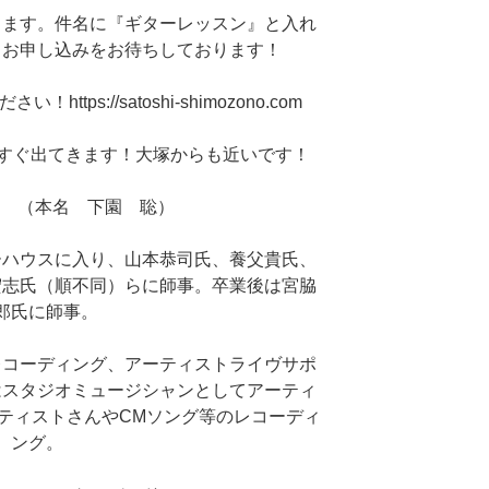
します。件名に『ギターレッスン』と入れ
。お申し込みをお待ちしております！
tps://satoshi-shimozono.com
とすぐ出てきます！大塚からも近いです！
hi （本名 下園 聡）
ーハウスに入り、山本恭司氏、養父貴氏、
宏志氏（順不同）らに師事。卒業後は宮脇
郎氏に師事。
レコーディング、アーティストライヴサポ
はスタジオミュージシャンとしてアーティ
ーティストさんやCMソング等のレコーディ
ング。