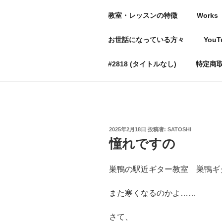
コ
教室・レッスンの特徴
Works
ン
テ
豊島区巣鴨の
お世話になっている方々
YouT
ン
〜出来なかったことができる
ツ
#2818 (タイトルなし)
特定商
へ
ス
キ
ッ
プ
投
2025年2月18日
投稿者:
SATOSHI
稿
憧れですの
日:
巣鴨の駅近ギター教室 巣鴨ギター
また寒くなるのかよ……
さて、