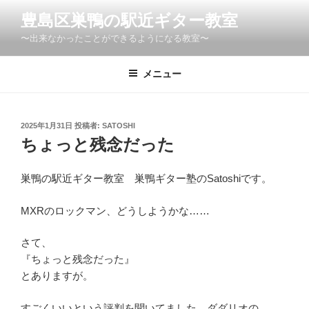
コ
豊島区巣鴨の駅近ギター教室
ン
〜出来なかったことができるようになる教室〜
テ
ン
ツ
メニュー
へ
ス
キ
投
2025年1月31日
投稿者:
SATOSHI
稿
ッ
ちょっと残念だった
日:
プ
巣鴨の駅近ギター教室 巣鴨ギター塾のSatoshiです。
MXRのロックマン、どうしようかな……
さて、
『ちょっと残念だった』
とありますが。
すごくいいという評判を聞いてました。ダダリオの