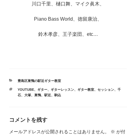
川口千里、樋口舞、マイク眞木、
Piano Bass World、徳留康治、
鈴木孝彦、王子楽団、etc…
カ
豊島区巣鴨の駅近ギター教室
テ
タ
YOUTUBE
、
ギター
、
ギターレッスン
、
ギター教室
、
セッション
、
千
ゴ
グ
石
、
大塚
、
巣鴨
、
駅近
、
駒込
リ
ー
コメントを残す
メールアドレスが公開されることはありません。
※
が付