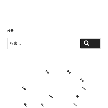
検索
検
検索
索:
教室・レッスンの特徴
Works
レッスン料金とご予約キャンセルについて
お知らせ
セッションイベントのご案内
お世話になっている方々
YouTube
Contact
SNS
プロフィール