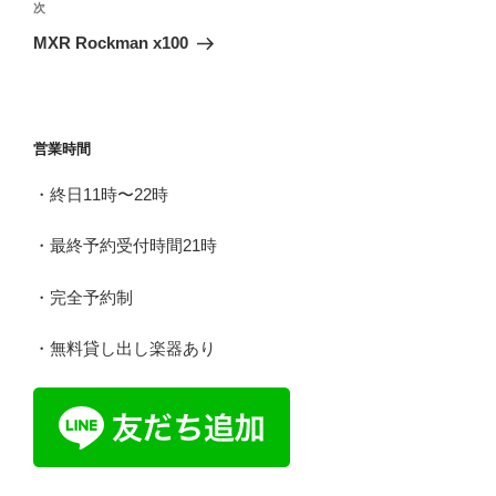
ビ
稿
次
次
ゲ
の
MXR Rockman x100
投
ー
稿
シ
ョ
営業時間
ン
・終日11時〜22時
・最終予約受付時間21時
・完全予約制
・無料貸し出し楽器あり