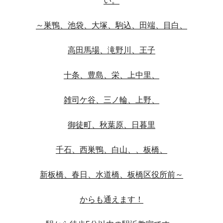
い。
～巣鴨、池袋、大塚、駒込、田端、目白、
高田馬場、滝野川、王子
十条、豊島、栄、上中里、
雑司ケ谷、三ノ輪、上野、
御徒町、秋葉原、日暮里
千石、西巣鴨、白山、、板橋、
新板橋、春日、水道橋、板橋区役所前～
からも通えます！