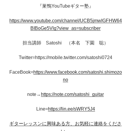
『巣鴨YouTubeギター塾』
https://www.youtube.com/channel/UCB5jmwIGFHW64
BIBoGe5Vlg?view_as=subscriber
担当講師 Satoshi （本名 下園 聡）
Twitter=https://mobile.twitter.com/satoshi0724
FaceBook=
https://www.facebook.com/satoshi.shimozo
no
note→
https://note.com/satoshi_guitar
Line=
https://lin.ee/sWRY5J4
ギターレッスンに興味ある方、お気軽に連絡をくださ