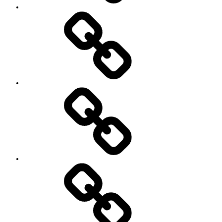
い
る
YouTube
方々
Contact
SNS