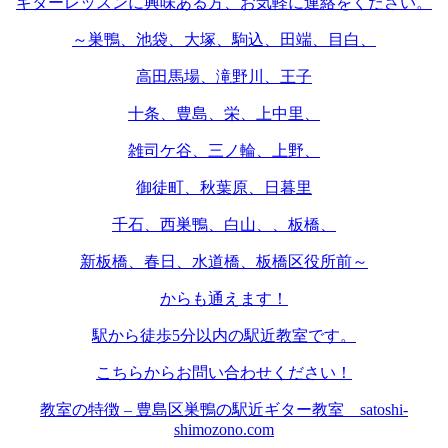
ギターレッスンに興味ある方、お気軽に連絡をください。
～巣鴨、池袋、大塚、駒込、田端、目白、
高田馬場、滝野川、王子
十条、豊島、栄、上中里、
雑司ケ谷、三ノ輪、上野、
御徒町、秋葉原、日暮里
千石、西巣鴨、白山、、板橋、
新板橋、春日、水道橋、板橋区役所前～
からも通えます！
駅から徒歩5分以内の駅近教室です。
こちらからお問い合わせください！
教室の特徴 – 豊島区巣鴨の駅近ギター教室 satoshi-
shimozono.com