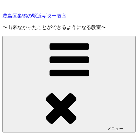
コ
ン
豊島区巣鴨の駅近ギター教室
テ
ン
〜出来なかったことができるようになる教室〜
ツ
へ
ス
キ
ッ
プ
メニュー