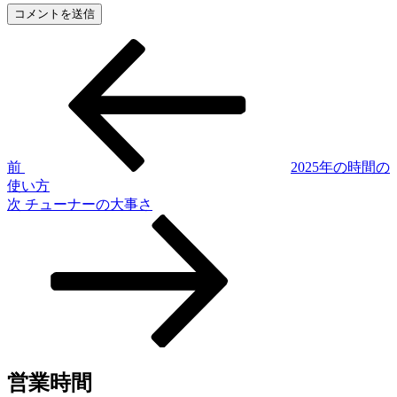
前
投
の
稿
投
稿
ナ
ビ
ゲ
前
2025年の時間の
使い方
ー
次
次
チューナーの大事さ
シ
の
投
ョ
稿
ン
営業時間