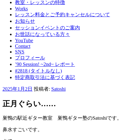
教室・レッスンの特徴
Works
レッスン料金とご予約キャンセルについて
お知らせ
セッションイベントのご案内
お世話になっている方々
YouTube
Contact
SNS
プロフィール
’90 Session! ~2nd~ レポート
#2818 (タイトルなし)
特定商取引法に基づく表記
投
2025年1月2日
投稿者:
Satoshi
稿
日:
正月ぐらい……
巣鴨の駅近ギター教室 巣鴨ギター塾のSatoshiです。
鼻水すごいです。