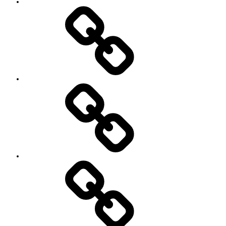
予
お
約
知
キ
ら
ャ
せ
ン
セ
ル
に
つ
い
セ
て
ッ
シ
ョ
ン
イ
ベ
ン
ト
お
の
世
ご
話
案
に
内
な
っ
て