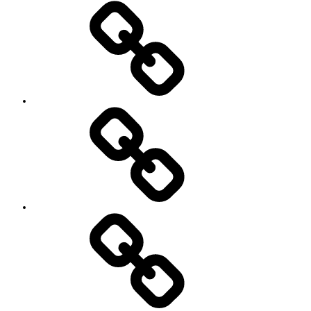
教
室・
レ
ッ
ス
ン
の
特
徴
Works
レ
ッ
ス
ン
料
金
と
ご