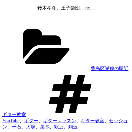
鈴木孝彦、王子楽団、etc…
カ
テ
ゴ
リ
ー
豊島区巣鴨の駅近
タ
グ
ギター教室
YouTube
、
ギター
、
ギターレッスン
、
ギター教室
、
セッショ
ン
、
千石
、
大塚
、
巣鴨
、
駅近
、
駒込