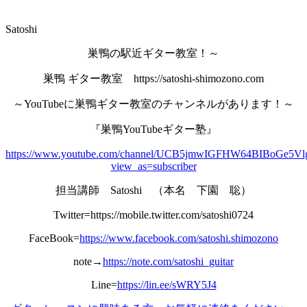
Satoshi
巣鴨の駅近ギター教室！～
巣鴨 ギター教室 https://satoshi-shimozono.com
～YouTubeに巣鴨ギター教室のチャンネルがあります！～
『巣鴨YouTubeギター塾』
https://www.youtube.com/channel/UCB5jmwIGFHW64BIBoGe5Vl
view_as=subscriber
担当講師 Satoshi （本名 下園 聡）
Twitter=https://mobile.twitter.com/satoshi0724
FaceBook=
https://www.facebook.com/satoshi.shimozono
note→
https://note.com/satoshi_guitar
Line=
https://lin.ee/sWRY5J4