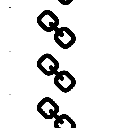
プ
ロ
フ
ィ
ー
ル
’90
Session!
~2nd~
レ
ポ
ー
ト
#2818
(タ
イ
ト
ル
な