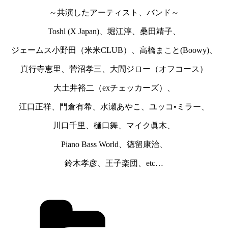
～共演したアーティスト、バンド～
Toshl (X Japan)、堀江淳、桑田靖子、
ジェームス小野田（米米CLUB）、高橋まこと(Boowy)、
真行寺恵里、菅沼孝三、大間ジロー（オフコース）
大土井裕二（exチェッカーズ）、
江口正祥、門倉有希、水瀬あやこ、ユッコ•ミラー、
川口千里、樋口舞、マイク眞木、
Piano Bass World、徳留康治、
鈴木孝彦、王子楽団、etc…
カ
テ
ゴ