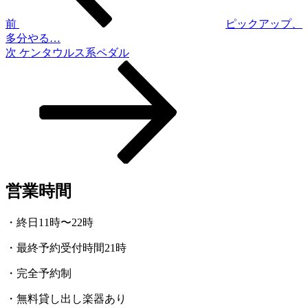
ビ
ゲ
前
ピックアップ、
多分やる…
ー
次
次
ケンタウルス系ペダル
シ
の
投
ョ
稿
ン
営業時間
・終日11時〜22時
・最終予約受付時間21時
・完全予約制
・無料貸し出し楽器あり