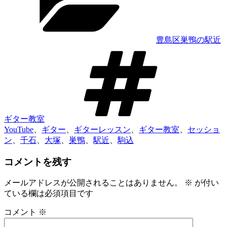
リ
ー
豊島区巣鴨の駅近
タ
グ
ギター教室
YouTube
、
ギター
、
ギターレッスン
、
ギター教室
、
セッショ
ン
、
千石
、
大塚
、
巣鴨
、
駅近
、
駒込
コメントを残す
メールアドレスが公開されることはありません。
※
が付い
ている欄は必須項目です
コメント
※