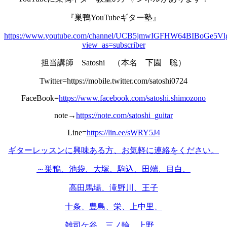
『巣鴨YouTubeギター塾』
https://www.youtube.com/channel/UCB5jmwIGFHW64BIBoGe5Vl
view_as=subscriber
担当講師 Satoshi （本名 下園 聡）
Twitter=https://mobile.twitter.com/satoshi0724
FaceBook=
https://www.facebook.com/satoshi.shimozono
note→
https://note.com/satoshi_guitar
Line=
https://lin.ee/sWRY5J4
ギターレッスンに興味ある方、お気軽に連絡をください。
～巣鴨、池袋、大塚、駒込、田端、目白、
高田馬場、滝野川、王子
十条、豊島、栄、上中里、
雑司ケ谷、三ノ輪、上野、