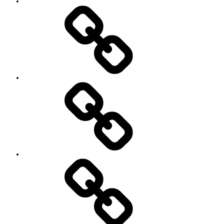
い
セ
て
ッ
シ
ョ
ン
イ
ベ
ン
ト
お
の
世
ご
話
案
に
内
な
っ
て
い
る
YouTube
方々