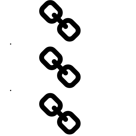
Works
レ
ッ
ス
ン
料
金
と
ご
予
お
約
知
キ
ら
ャ
せ
ン
セ
ル
に
つ