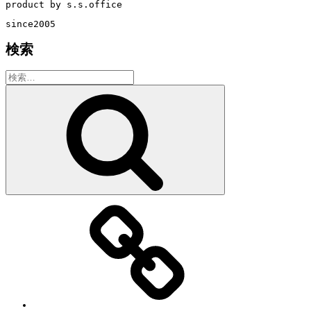
product by s.s.office
since2005
検索
検
索:
検
索
教
室・
レ
ッ
ス
ン
の
特
徴