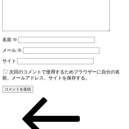
名前
※
メール
※
サイト
次回のコメントで使用するためブラウザーに自分の名
前、メールアドレス、サイトを保存する。
前
投
の
稿
投
稿
ナ