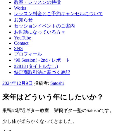
教室・レッスンの特徴
Works
レッスン料金とご予約キャンセルについて
お知らせ
セッションイベントのご案内
お世話になっている方々
YouTube
Contact
SNS
プロフィール
’90 Session! ~2nd~ レポート
#2818 (タイトルなし)
特定商取引法に基づく表記
投
2024年12月9日
投稿者:
Satoshi
稿
日:
来年はどういう年にしたいか？
巣鴨の駅近ギター教室 巣鴨ギター塾のSatoshiです。
少し体が柔らかくなってきました。