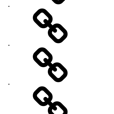
’90
Session!
~2nd~
レ
ポ
ー
ト
#2818
(タ
イ
ト
ル
な
し)
特
定
商
取
引
法