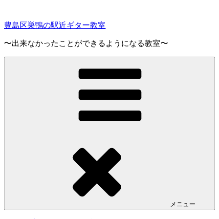
コ
ン
豊島区巣鴨の駅近ギター教室
テ
ン
〜出来なかったことができるようになる教室〜
ツ
へ
ス
キ
ッ
プ
メニュー