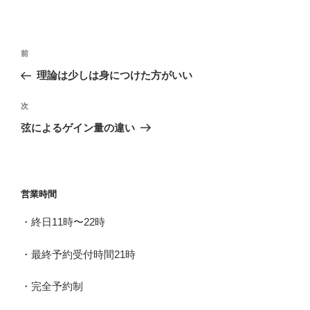
投
前
前
稿
の
理論は少しは身につけた方がいい
ナ
投
ビ
稿
次
次
ゲ
の
弦によるゲイン量の違い
投
ー
稿
シ
ョ
営業時間
ン
・終日11時〜22時
・最終予約受付時間21時
・完全予約制