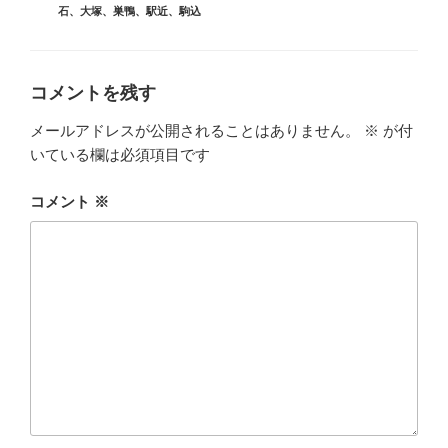
グ
石
、
大塚
、
巣鴨
、
駅近
、
駒込
リ
ー
コメントを残す
メールアドレスが公開されることはありません。
※
が付
いている欄は必須項目です
コメント
※