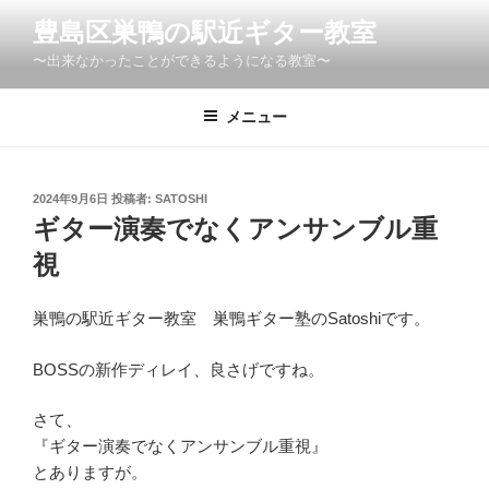
コ
豊島区巣鴨の駅近ギター教室
ン
〜出来なかったことができるようになる教室〜
テ
ン
ツ
メニュー
へ
ス
キ
投
2024年9月6日
投稿者:
SATOSHI
稿
ッ
ギター演奏でなくアンサンブル重
日:
プ
視
巣鴨の駅近ギター教室 巣鴨ギター塾のSatoshiです。
BOSSの新作ディレイ、良さげですね。
さて、
『ギター演奏でなくアンサンブル重視』
とありますが。