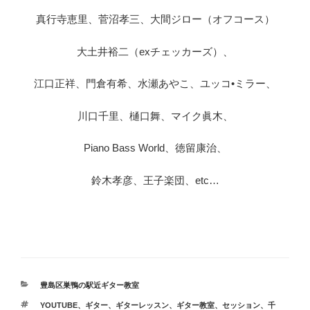
真行寺恵里、菅沼孝三、大間ジロー（オフコース）
大土井裕二（exチェッカーズ）、
江口正祥、門倉有希、水瀬あやこ、ユッコ•ミラー、
川口千里、樋口舞、マイク眞木、
Piano Bass World、徳留康治、
鈴木孝彦、王子楽団、etc…
カ
豊島区巣鴨の駅近ギター教室
テ
タ
YOUTUBE
、
ギター
、
ギターレッスン
、
ギター教室
、
セッション
、
千
ゴ