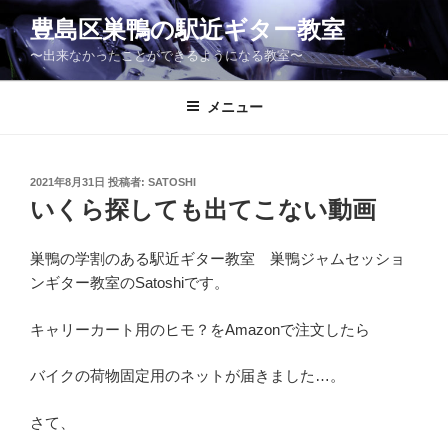
コ
豊島区巣鴨の駅近ギター教室
ン
〜出来なかったことができるようになる教室〜
テ
ン
ツ
メニュー
へ
ス
キ
投
2021年8月31日
投稿者:
SATOSHI
稿
ッ
いくら探しても出てこない動画
日:
プ
巣鴨の学割のある駅近ギター教室 巣鴨ジャムセッショ
ンギター教室のSatoshiです。
キャリーカート用のヒモ？をAmazonで注文したら
バイクの荷物固定用のネットが届きました…。
さて、