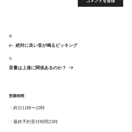
投
前
前
稿
の
絶対に良い音が鳴るピッキング
ナ
投
ビ
稿
次
次
ゲ
の
音量は上達に関係あるのか？
投
ー
稿
シ
ョ
営業時間
ン
・終日11時〜22時
・最終予約受付時間21時