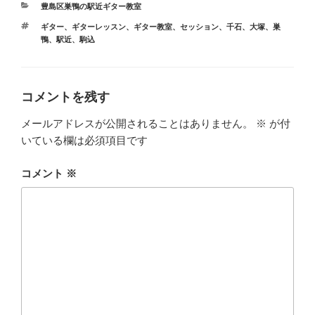
カ
豊島区巣鴨の駅近ギター教室
テ
タ
ギター
、
ギターレッスン
、
ギター教室
、
セッション
、
千石
、
大塚
、
巣
ゴ
グ
鴨
、
駅近
、
駒込
リ
ー
コメントを残す
メールアドレスが公開されることはありません。
※
が付
いている欄は必須項目です
コメント
※