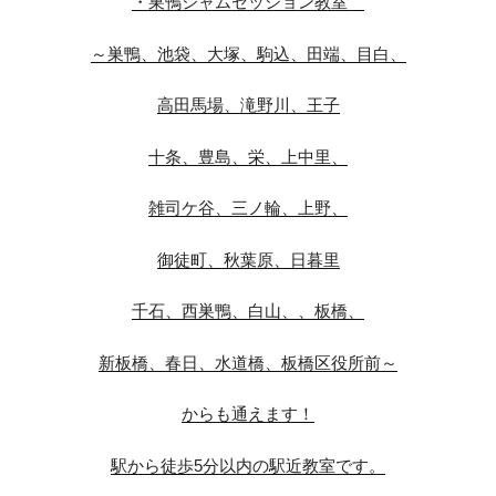
・巣鴨ジャムセッション教室
～巣鴨、池袋、大塚、駒込、田端、目白、
高田馬場、滝野川、王子
十条、豊島、栄、上中里、
雑司ケ谷、三ノ輪、上野、
御徒町、秋葉原、日暮里
千石、西巣鴨、白山、、板橋、
新板橋、春日、水道橋、板橋区役所前～
からも通えます！
駅から徒歩5分以内の駅近教室です。