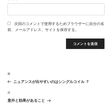
次回のコメントで使用するためブラウザーに自分の名
前、メールアドレス、サイトを保存する。
投
前
前
稿
の
ニュアンスが出やすいのはシングルコイル ？
ナ
投
ビ
稿
次
次
ゲ
の
意外と効果があること
投
ー
稿