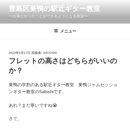
コ
豊島区巣鴨の駅近ギター教室
ン
〜出来なかったことができるようになる教室〜
テ
ン
ツ
メニュー
へ
ス
キ
投
2022年4月17日
投稿者:
SATOSHI
稿
ッ
フレットの高さはどちらがいいの
日:
プ
か？
巣鴨の学割のある駅近ギター教室 巣鴨ジャムセッショ
ンギター教室のSatoshiです。
あれ？まだ寒いですね😭
さて、