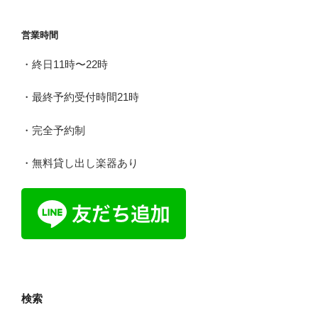
シ
ョ
営業時間
ン
・終日11時〜22時
・最終予約受付時間21時
・完全予約制
・無料貸し出し楽器あり
検索