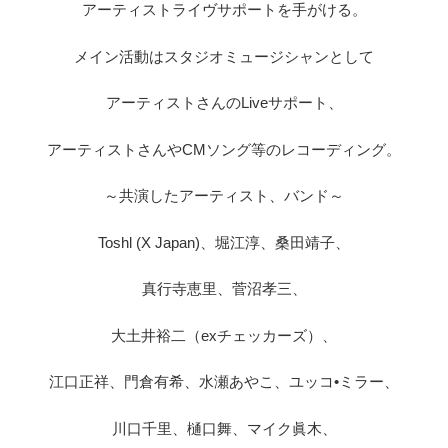
アーティストライヴサポートを手がける。
メイン活動はスタジオミュージシャンとして
アーティストさんのLiveサポート、
アーティストさんやCMソング等のレコーディング。
～共演したアーティスト、バンド～
Toshl (X Japan)、堀江淳、桑田靖子、
真行寺恵里、菅沼孝三、
大土井裕二（exチェッカーズ）、
江口正祥、門倉有希、水瀬あやこ、ユッコ•ミラー、
川口千里、樋口舞、マイク眞木、