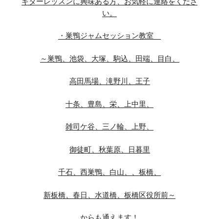
ギターレッスンに興味ある方、お気軽に連絡をくださ
い。
・巣鴨ジャムセッション教室
～巣鴨、池袋、大塚、駒込、田端、目白、
高田馬場、滝野川、王子
十条、豊島、栄、上中里、
雑司ケ谷、三ノ輪、上野、
御徒町、秋葉原、日暮里
千石、西巣鴨、白山、、板橋、
新板橋、春日、水道橋、板橋区役所前～
からも通えます！