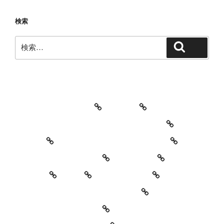
検索
検
検索
索:
教室・レッスンの特徴
Works
レッスン料金とご予約キャンセルについて
お知らせ
セッションイベントのご案内
お世話になっている方々
YouTube
Contact
SNS
プロフィール
’90 Session! ~2nd~ レポート
#2818 (タイトルなし)
特定商取引法に基づく表記