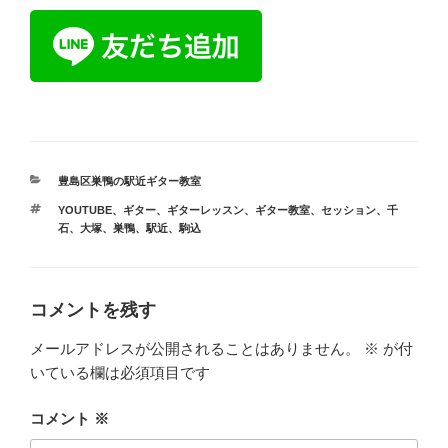
カ
豊島区巣鴨の駅近ギター教室
テ
タ
YOUTUBE
、
ギター
、
ギターレッスン
、
ギター教室
、
セッション
、
千
ゴ
グ
石
、
大塚
、
巣鴨
、
駅近
、
駒込
リ
ー
コメントを残す
メールアドレスが公開されることはありません。
※
が付
いている欄は必須項目です
コメント
※