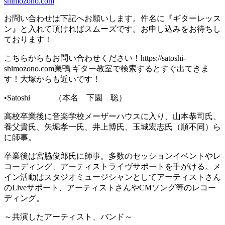
shimozono.com
お問い合わせは下記へお願いします。件名に『ギターレッス
ン』と入れて頂ければスムーズです。お申し込みをお待ちし
ております！
こちらからもお問い合わせください！https://satoshi-
shimozono.com巣鴨 ギター教室で検索するとすぐ出てきま
す！大塚からも近いです！
•Satoshi （本名 下園 聡）
高校卒業後に音楽学校メーザーハウスに入り、山本恭司氏、
養父貴氏、矢堀孝一氏、井上博氏、玉城宏志氏（順不同）ら
に師事。
卒業後は宮脇俊郎氏に師事。多数のセッションイベントやレ
コーディング、アーティストライヴサポートを手がける。メ
イン活動はスタジオミュージシャンとしてアーティストさん
のLiveサポート、アーティストさんやCMソング等のレコー
ディング。
～共演したアーティスト、バンド～