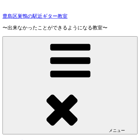
コ
ン
豊島区巣鴨の駅近ギター教室
テ
ン
〜出来なかったことができるようになる教室〜
ツ
へ
ス
キ
ッ
プ
メニュー