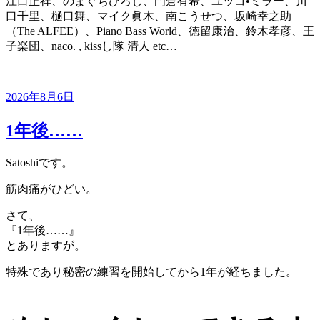
江口正祥、のまぐちひろし、門倉有希、ユッコ•ミラー、川
口千里、樋口舞、マイク眞木、南こうせつ、坂崎幸之助
（The ALFEE）、Piano Bass World、徳留康治、鈴木孝彦、王
子楽団、naco. , kissし隊 清人 etc…
投
2026年8月6日
稿
日:
1年後……
Satoshiです。
筋肉痛がひどい。
さて、
『1年後……』
とありますが。
特殊であり秘密の練習を開始してから1年が経ちました。