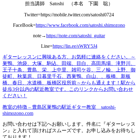
担当講師 Satoshi （本名 下園 聡）
Twitter=https://mobile.twitter.com/satoshi0724
FaceBook=
https://www.facebook.com/satoshi.shimozono
note→
https://note.com/satoshi_guitar
Line=
https://lin.ee/sWRY5J4
ギターレッスンに興味ある方、お
気軽
に連絡をください。
～
巣鴨、池袋、大塚、駒込、田端、目白、高田馬場、滝野川、
王子十条、豊島、栄、上中里、雑司ケ谷、三ノ輪、上野、御
徒町、秋葉原、日暮里千石、西巣鴨、白山、、板橋、新板
橋、春日、水道橋、板橋区役所前～からも通えます！
駅から
徒歩3分以内の駅近教室です。
このリンクからお問い合わせ
くだ
さい！
教室の特徴 – 豊島区巣鴨の駅近ギター教室 satoshi-
shimozono.com
お問い合わせは下記へお願いします。件名に『ギターレッス
ン』と入れて頂ければスムーズです。お申し込みをお待ちし
ております！