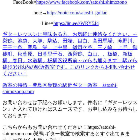
FaceBook=
https://www.facebook.com/satoshi.shimozono
note→
https://note.com/satoshi_guitar
Line=
https://lin.ee/sWRY5J4
ギターレッスンに興味ある方、お
気軽
に連絡をください。
～
巣鴨、池袋、大塚、駒込、田端、目白、高田馬場、滝野川、
王子十条、豊島、栄、上中里、雑司ケ谷、三ノ輪、上野、御
徒町、秋葉原、日暮里千石、西巣鴨、白山、、板橋、新板
橋、春日、水道橋、板橋区役所前～からも通えます！
駅から
徒歩3分以内の駅近教室です。
このリンクからお問い合わせ
くだ
さい！
教室の特徴 – 豊島区巣鴨の駅近ギター教室 satoshi-
shimozono.com
お問い合わせは下記へお願いします。件名に『ギターレッス
ン』と入れて頂ければスムーズです。お申し込みをお待ちし
ております！
こちらからもお問い合わせください！https://satoshi-
shimozono.com巣鴨 ギター教室で検索するとすぐ出てきま