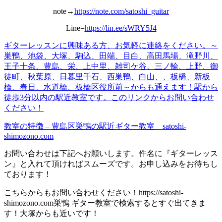
note→
https://note.com/satoshi_guitar
Line=
https://lin.ee/sWRY5J4
ギターレッスンに興味ある方、お
気軽
に連絡をください。
～
巣鴨、池袋、大塚、駒込、田端、目白、高田馬場、滝野川、
王子十条、豊島、栄、上中里、雑司ケ谷、三ノ輪、上野、御
徒町、秋葉原、日暮里千石、西巣鴨、白山、、板橋、新板
橋、春日、水道橋、板橋区役所前～からも通えます！
駅から
徒歩3分以内の駅近教室です。
このリンクからお問い合わせ
くだ
さい！
教室の特徴 – 豊島区巣鴨の駅近ギター教室 satoshi-
shimozono.com
お問い合わせは下記へお願いします。件名に『ギターレッス
ン』と入れて頂ければスムーズです。お申し込みをお待ちし
ております！
こちらからもお問い合わせください！https://satoshi-
shimozono.com巣鴨 ギター教室で検索するとすぐ出てきま
す！大塚からも近いです！