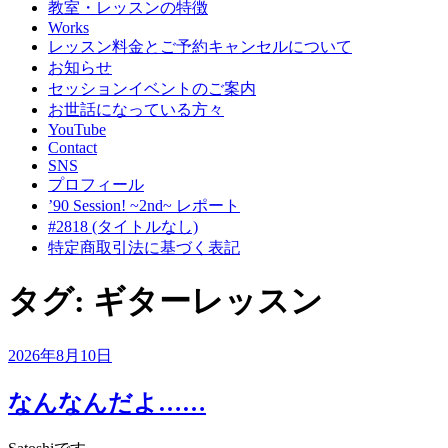
教室・レッスンの特徴
Works
レッスン料金とご予約キャンセルについて
お知らせ
セッションイベントのご案内
お世話になっている方々
YouTube
Contact
SNS
プロフィール
’90 Session! ~2nd~ レポート
#2818 (タイトルなし)
特定商取引法に基づく表記
タグ:
ギターレッスン
投
2026年8月10日
稿
日:
なんなんだよ……