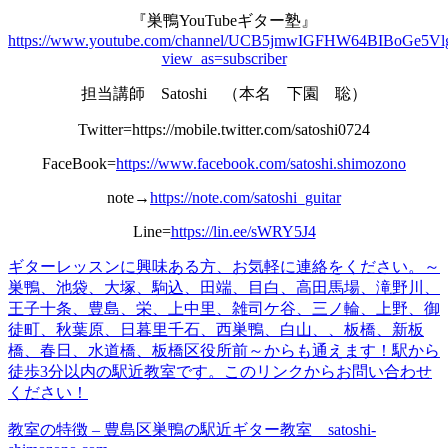
『巣鴨YouTubeギター塾』
https://www.youtube.com/channel/UCB5jmwIGFHW64BIBoGe5Vl
view_as=subscriber
担当講師 Satoshi （本名 下園 聡）
Twitter=https://mobile.twitter.com/satoshi0724
FaceBook=
https://www.facebook.com/satoshi.shimozono
note→
https://note.com/satoshi_guitar
Line=
https://lin.ee/sWRY5J4
ギターレッスンに興味ある方、お
気軽
に連絡をください。
～
巣鴨、池袋、大塚、駒込、田端、目白、高田馬場、滝野川、
王子十条、豊島、栄、上中里、雑司ケ谷、三ノ輪、上野、御
徒町、秋葉原、日暮里千石、西巣鴨、白山、、板橋、新板
橋、春日、水道橋、板橋区役所前～からも通えます！
駅から
徒歩3分以内の駅近教室です。
このリンクからお問い合わせ
くだ
さい！
教室の特徴 – 豊島区巣鴨の駅近ギター教室 satoshi-