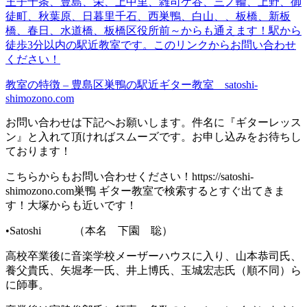
王子十条、豊島、栄、上中里、雑司ケ谷、三ノ輪、上野、御
徒町、秋葉原、日暮里千石、西巣鴨、白山、、板橋、新板
橋、春日、水道橋、板橋区役所前～からも通えます！
駅から
徒歩3分以内の駅近教室です。
このリンクからお問い合わせ
くだ
さい！
教室の特徴 – 豊島区巣鴨の駅近ギター教室 satoshi-
shimozono.com
お問い合わせは下記へお願いします。件名に『ギターレッス
ン』と入れて頂ければスムーズです。お申し込みをお待ちし
ております！
こちらからもお問い合わせください！https://satoshi-
shimozono.com巣鴨 ギター教室で検索するとすぐ出てきま
す！大塚からも近いです！
•Satoshi （本名 下園 聡）
高校卒業後に音楽学校メーザーハウスに入り、山本恭司氏、
養父貴氏、矢堀孝一氏、井上博氏、玉城宏志氏（順不同）ら
に師事。