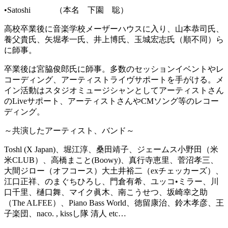
•Satoshi （本名 下園 聡）
高校卒業後に音楽学校メーザーハウスに入り、山本恭司氏、
養父貴氏、矢堀孝一氏、井上博氏、玉城宏志氏（順不同）ら
に師事。
卒業後は宮脇俊郎氏に師事。多数のセッションイベントやレ
コーディング、アーティストライヴサポートを手がける。メ
イン活動はスタジオミュージシャンとしてアーティストさん
のLiveサポート、アーティストさんやCMソング等のレコー
ディング。
～共演したアーティスト、バンド～
Toshl (X Japan)、堀江淳、桑田靖子、ジェームス小野田（米
米CLUB）、高橋まこと(Boowy)、真行寺恵里、菅沼孝三、
大間ジロー（オフコース）大土井裕二（exチェッカーズ）、
江口正祥、のまぐちひろし、門倉有希、ユッコ•ミラー、川
口千里、樋口舞、マイク眞木、南こうせつ、坂崎幸之助
（The ALFEE）、Piano Bass World、徳留康治、鈴木孝彦、王
子楽団、naco. , kissし隊 清人 etc…