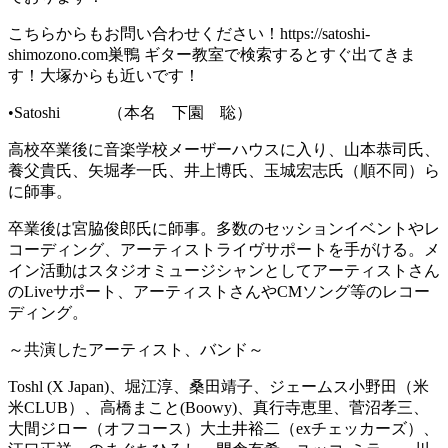
こちらからもお問い合わせください！https://satoshi-
shimozono.com巣鴨 ギター教室で検索するとすぐ出てきま
す！大塚からも近いです！
•Satoshi （本名 下園 聡）
高校卒業後に音楽学校メーザーハウスに入り、山本恭司氏、
養父貴氏、矢堀孝一氏、井上博氏、玉城宏志氏（順不同）ら
に師事。
卒業後は宮脇俊郎氏に師事。多数のセッションイベントやレ
コーディング、アーティストライヴサポートを手がける。メ
イン活動はスタジオミュージシャンとしてアーティストさん
のLiveサポート、アーティストさんやCMソング等のレコー
ディング。
～共演したアーティスト、バンド～
Toshl (X Japan)、堀江淳、桑田靖子、ジェームス小野田（米
米CLUB）、高橋まこと(Boowy)、真行寺恵里、菅沼孝三、
大間ジロー（オフコース）大土井裕二（exチェッカーズ）、