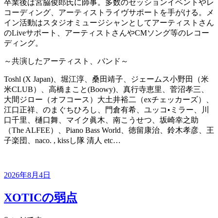
卒業後は宮脇俊郎氏に師事。多数のセッションイベントやレ
コーディング、アーティストライヴサポートを手がける。メ
イン活動はスタジオミュージシャンとしてアーティストさん
のLiveサポート、アーティストさんやCMソング等のレコー
ディング。
～共演したアーティスト、バンド～
Toshl (X Japan)、堀江淳、桑田靖子、ジェームス小野田（米
米CLUB）、高橋まこと(Boowy)、真行寺恵里、菅沼孝三、
大間ジロー（オフコース）大土井裕二（exチェッカーズ）、
江口正祥、のまぐちひろし、門倉有希、ユッコ•ミラー、川
口千里、樋口舞、マイク眞木、南こうせつ、坂崎幸之助
（The ALFEE）、Piano Bass World、徳留康治、鈴木孝彦、王
子楽団、naco. , kissし隊 清人 etc…
投
2026年8月4日
稿
日:
XOTICの弱点