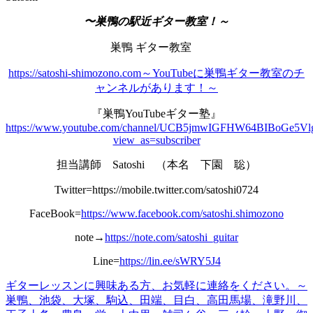
〜巣鴨の駅近ギター教室！～
巣鴨 ギター教室
https://satoshi-shimozono.com～YouTubeに巣鴨ギター教室のチ
ャンネルがあります！～
『巣鴨YouTubeギター塾』
https://www.youtube.com/channel/UCB5jmwIGFHW64BIBoGe5Vl
view_as=subscriber
担当講師 Satoshi （本名 下園 聡）
Twitter=https://mobile.twitter.com/satoshi0724
FaceBook=
https://www.facebook.com/satoshi.shimozono
note→
https://note.com/satoshi_guitar
Line=
https://lin.ee/sWRY5J4
ギターレッスンに興味ある方、お
気軽
に連絡をください。
～
巣鴨、池袋、大塚、駒込、田端、目白、高田馬場、滝野川、