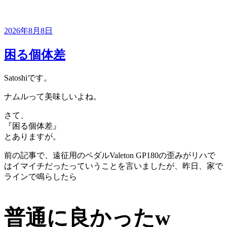
投
2026年8月8日
稿
日:
困る個体差
Satoshiです。
ナムルって美味しいよね。
さて、
『困る個体差』
とありますが。
前の記事で、遠征用のペダルValeton GP180の歪みがリハで
はイマイチだったっていうことを言いましたが、昨日、家で
ラインで鳴らしたら
普通に良かったw