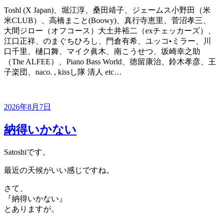
Toshl (X Japan)、堀江淳、桑田靖子、ジェームス小野田（米
米CLUB）、高橋まこと(Boowy)、真行寺恵里、菅沼孝三、
大間ジロー（オフコース）大土井裕二（exチェッカーズ）、
江口正祥、のまぐちひろし、門倉有希、ユッコ•ミラー、川
口千里、樋口舞、マイク眞木、南こうせつ、坂崎幸之助
（The ALFEE）、Piano Bass World、徳留康治、鈴木孝彦、王
子楽団、naco. , kissし隊 清人 etc…
投
2026年8月7日
稿
日:
納得いかない
Satoshiです。
最近の天候がいい感じですね。
さて、
『納得いかない』
とありますが。