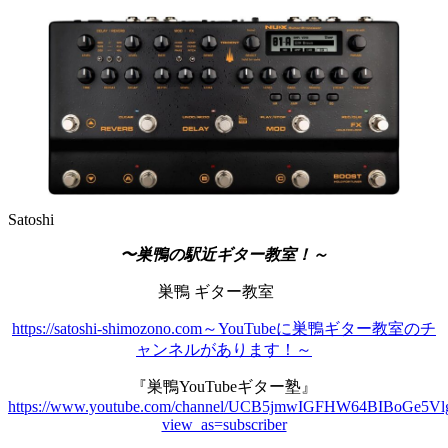
Satoshi
〜巣鴨の駅近ギター教室！～
巣鴨 ギター教室
https://satoshi-shimozono.com～YouTubeに巣鴨ギター教室のチ
ャンネルがあります！～
『巣鴨YouTubeギター塾』
https://www.youtube.com/channel/UCB5jmwIGFHW64BIBoGe5Vl
view_as=subscriber