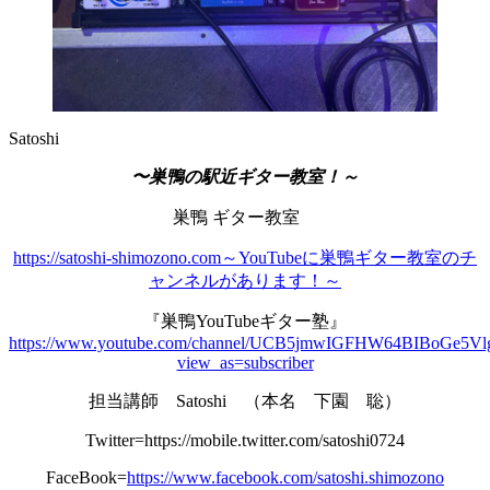
Satoshi
〜巣鴨の駅近ギター教室！～
巣鴨 ギター教室
https://satoshi-shimozono.com～YouTubeに巣鴨ギター教室のチ
ャンネルがあります！～
『巣鴨YouTubeギター塾』
https://www.youtube.com/channel/UCB5jmwIGFHW64BIBoGe5Vl
view_as=subscriber
担当講師 Satoshi （本名 下園 聡）
Twitter=https://mobile.twitter.com/satoshi0724
FaceBook=
https://www.facebook.com/satoshi.shimozono