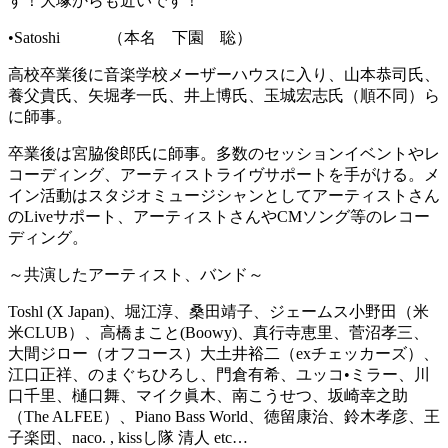
す！大塚からも近いです！
•Satoshi （本名 下園 聡）
高校卒業後に音楽学校メーザーハウスに入り、山本恭司氏、
養父貴氏、矢堀孝一氏、井上博氏、玉城宏志氏（順不同）ら
に師事。
卒業後は宮脇俊郎氏に師事。多数のセッションイベントやレ
コーディング、アーティストライヴサポートを手がける。メ
イン活動はスタジオミュージシャンとしてアーティストさん
のLiveサポート、アーティストさんやCMソング等のレコー
ディング。
～共演したアーティスト、バンド～
Toshl (X Japan)、堀江淳、桑田靖子、ジェームス小野田（米
米CLUB）、高橋まこと(Boowy)、真行寺恵里、菅沼孝三、
大間ジロー（オフコース）大土井裕二（exチェッカーズ）、
江口正祥、のまぐちひろし、門倉有希、ユッコ•ミラー、川
口千里、樋口舞、マイク眞木、南こうせつ、坂崎幸之助
（The ALFEE）、Piano Bass World、徳留康治、鈴木孝彦、王
子楽団、naco. , kissし隊 清人 etc…