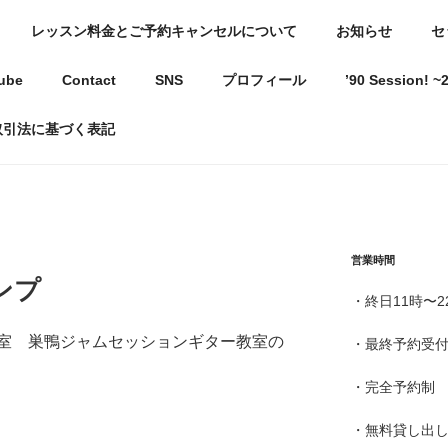
レッスン料金とご予約キャンセルについて
お知らせ
セ
駅近ギター教室
ube
Contact
SNS
プロフィール
’90 Session!
ようになる教室〜
取引法に基づく表記
営業時間
ンプ
・終日11時〜2
室 巣鴨ジャムセッションギター教室の
・最終予約受付
・完全予約制
・無料貸し出