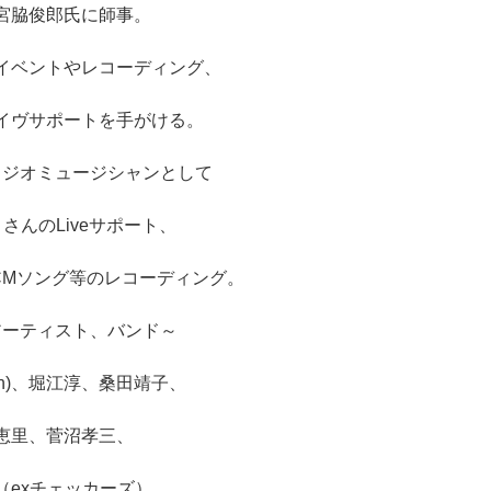
宮脇俊郎氏に師事。
イベントやレコーディング、
イヴサポートを手がける。
タジオミュージシャンとして
さんのLiveサポート、
CMソング等のレコーディング。
アーティスト、バンド～
Japan)、堀江淳、桑田靖子、
恵里、菅沼孝三、
（exチェッカーズ）、