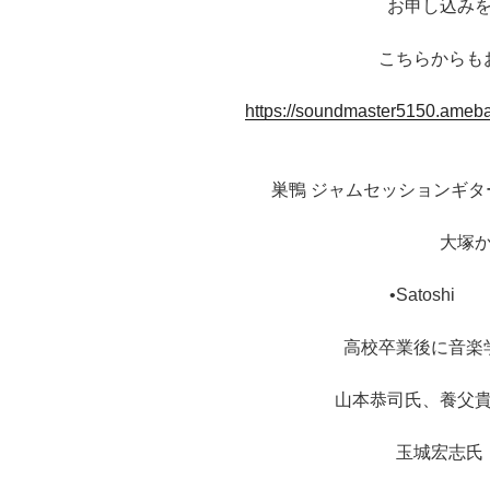
お申し込み
こちらからも
https://soundmaster5150.ame
巣鴨 ジャムセッションギ
大塚
•Satos
高校卒業後に音楽
山本恭司氏、養父
玉城宏志氏