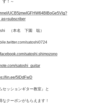
す！～
channel/UCB5jmwIGFHW64BIBoGe5Vlg?
_as=subscriber
oshi （本名 下園 聡）
bile.twitter.com/satoshi0724
.facebook.com/satoshi.shimozono
/note.com/satoshi_guitar
ps://lin.ee/5lDdFwD
ャムセッションギター教室』と
得なクーポンがもらえます！