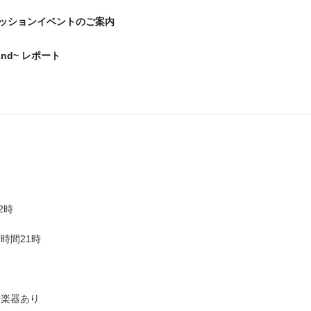
ッションイベントのご案内
 ~2nd~ レポート
2時
時間21時
し楽器あり