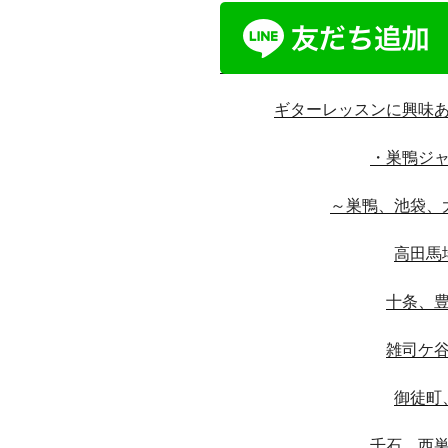
ギターレッスンに興味
・巣鴨ジ
～巣鴨、池袋、
高田馬
十条、
雑司ケ
御徒町
千石、西