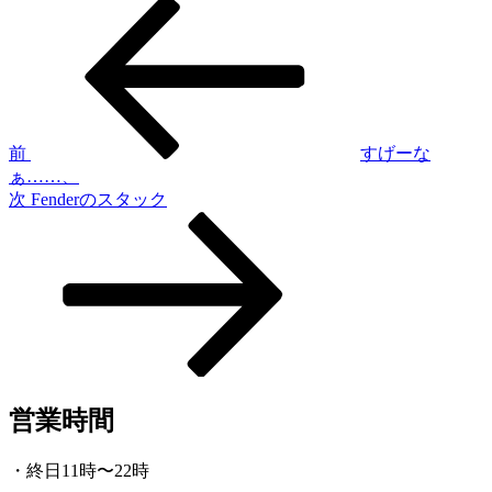
前
投
の
稿
投
稿
ナ
ビ
ゲ
前
すげーな
ぁ……、
ー
次
次
Fenderのスタック
シ
の
投
ョ
稿
ン
営業時間
・終日11時〜22時