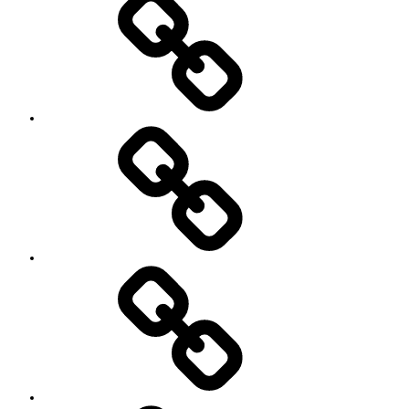
ロ
フ
ィ
ー
ル
’90
Session!
~2nd~
レ
ポ
ー
ト
#2818
(タ
イ
ト
ル
な
し)