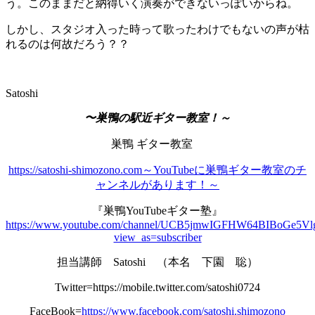
う。このままだと納得いく演奏ができないっぽいからね。
しかし、スタジオ入った時って歌ったわけでもないの声が枯
れるのは何故だろう？？
Satoshi
〜巣鴨の駅近ギター教室！～
巣鴨 ギター教室
https://satoshi-shimozono.com～YouTubeに巣鴨ギター教室のチ
ャンネルがあります！～
『巣鴨YouTubeギター塾』
https://www.youtube.com/channel/UCB5jmwIGFHW64BIBoGe5Vl
view_as=subscriber
担当講師 Satoshi （本名 下園 聡）
Twitter=https://mobile.twitter.com/satoshi0724
FaceBook=
https://www.facebook.com/satoshi.shimozono