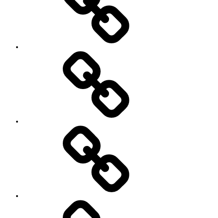
ッ
ス
ン
の
特
徴
Works
レ
ッ
ス
ン
料
金
と
ご
予
お
約
知
キ