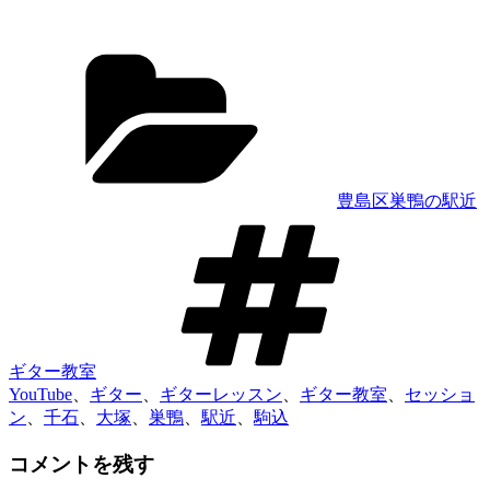
カ
テ
ゴ
リ
ー
豊島区巣鴨の駅近
タ
グ
ギター教室
YouTube
、
ギター
、
ギターレッスン
、
ギター教室
、
セッショ
ン
、
千石
、
大塚
、
巣鴨
、
駅近
、
駒込
コメントを残す