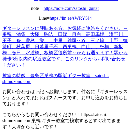
note→
https://note.com/satoshi_guitar
Line=
https://lin.ee/sWRY5J4
ギターレッスンに興味ある方、お
気軽
に連絡をください。
～
巣鴨、池袋、大塚、駒込、田端、目白、高田馬場、滝野川、
王子十条、豊島、栄、上中里、雑司ケ谷、三ノ輪、上野、御
徒町、秋葉原、日暮里千石、西巣鴨、白山、、板橋、新板
橋、春日、水道橋、板橋区役所前～からも通えます！
駅から
徒歩3分以内の駅近教室です。
このリンクからお問い合わせ
くだ
さい！
教室の特徴 – 豊島区巣鴨の駅近ギター教室 satoshi-
shimozono.com
お問い合わせは下記へお願いします。件名に『ギターレッス
ン』と入れて頂ければスムーズです。お申し込みをお待ちし
ております！
こちらからもお問い合わせください！https://satoshi-
shimozono.com巣鴨 ギター教室で検索するとすぐ出てきま
す！大塚からも近いです！