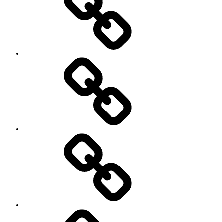
ら
ャ
せ
ン
セ
ル
に
つ
い
セ
て
ッ
シ
ョ
ン
イ
ベ
ン
ト
お
の
世
ご
話
案
に
内
な
っ
て
い
る
YouTube
方々