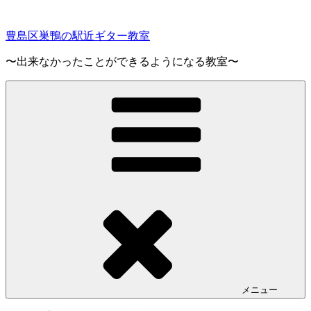
コ
ン
豊島区巣鴨の駅近ギター教室
テ
ン
〜出来なかったことができるようになる教室〜
ツ
へ
ス
キ
ッ
プ
メニュー