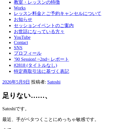
教室・レッスンの特徴
Works
レッスン料金とご予約キャンセルについて
お知らせ
セッションイベントのご案内
お世話になっている方々
YouTube
Contact
SNS
プロフィール
’90 Session! ~2nd~ レポート
#2818 (タイトルなし)
特定商取引法に基づく表記
投
2026年5月9日
投稿者:
Satoshi
稿
日:
足りない……、
Satoshiです。
最近、手がベタつくことにめっちゃ敏感です。