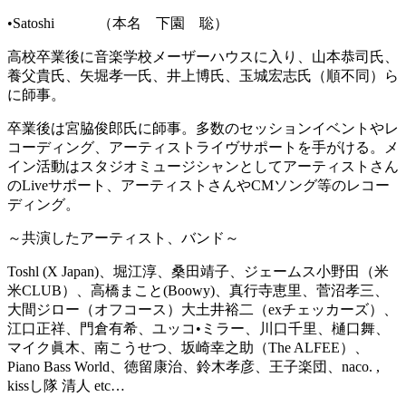
•Satoshi （本名 下園 聡）
高校卒業後に音楽学校メーザーハウスに入り、山本恭司氏、
養父貴氏、矢堀孝一氏、井上博氏、玉城宏志氏（順不同）ら
に師事。
卒業後は宮脇俊郎氏に師事。多数のセッションイベントやレ
コーディング、アーティストライヴサポートを手がける。メ
イン活動はスタジオミュージシャンとしてアーティストさん
のLiveサポート、アーティストさんやCMソング等のレコー
ディング。
～共演したアーティスト、バンド～
Toshl (X Japan)、堀江淳、桑田靖子、ジェームス小野田（米
米CLUB）、高橋まこと(Boowy)、真行寺恵里、菅沼孝三、
大間ジロー（オフコース）大土井裕二（exチェッカーズ）、
江口正祥、門倉有希、ユッコ•ミラー、川口千里、樋口舞、
マイク眞木、南こうせつ、坂崎幸之助（The ALFEE）、
Piano Bass World、徳留康治、鈴木孝彦、王子楽団、naco. ,
kissし隊 清人 etc…