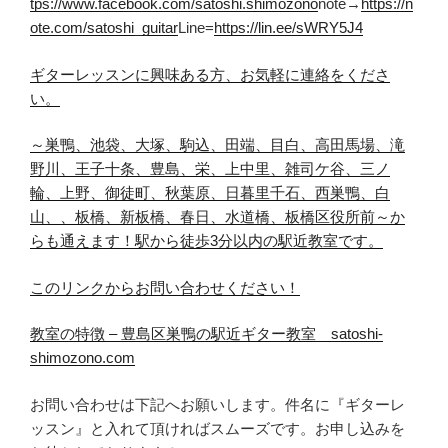
tps://www.facebook.com/satoshi.shimozono
note→
https://n
ote.com/satoshi_guitar
Line=
https://lin.ee/sWRY5J4
ギターレッスンに興味ある方、お
気軽
に連絡をくださ
い。
～巣鴨、池袋、大塚、駒込、田端、目白、
高田馬場、滝
野川、王子
十条、豊島、栄、上中里、
雑司ケ谷、三ノ
輪、上野、
御徒町、秋葉原、日暮里
千石、西巣鴨、白
山、、板橋、
新板橋、春日、水道橋、板橋区役所前～
か
らも通えます！
駅から徒歩3分以内の駅近教室です。
このリンクからお問い合わせ
くだ
さい！
教室の特徴 – 豊島区巣鴨の駅近ギター教室 satoshi-
shimozono.com
お問い合わせは下記へお願いします。件名に『ギターレ
ッスン』と入れて頂ければスムーズです。お申し込みを