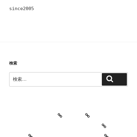
since2005
検索
検
検索
索:
教室・レッスンの特徴
Works
レッスン料金とご予約キャンセルについて
お知らせ
セッションイベントのご案内