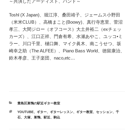
～共演したアーティスト、バンド～
Toshl (X Japan)、堀江淳、桑田靖子、ジェームス小野田
（米米CLUB）、高橋まこと(Boowy)、真行寺恵里、菅沼
孝三、大間ジロー（オフコース）大土井裕二（exチェッ
カーズ）、江口正祥、門倉有希、水瀬あやこ、ユッコ•ミ
ラー、川口千里、樋口舞、マイク眞木、南こうせつ、坂
崎幸之助（The ALFEE）、Piano Bass World、徳留康治、
鈴木孝彦、王子楽団、naco,etc…
カ
豊島区巣鴨の駅近ギター教室
テ
タ
YOUTUBE
、
ギター
、
ギターレッスン
、
ギター教室
、
セッション
、
千
ゴ
グ
石
、
大塚
、
巣鴨
、
駅近
、
駒込
リ
ー