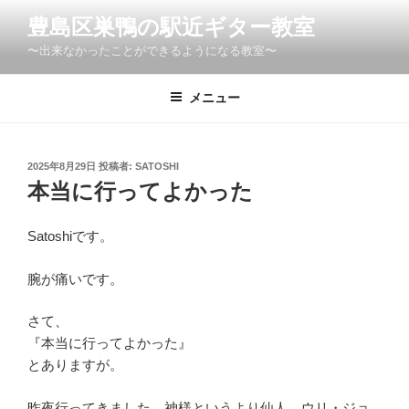
コ
豊島区巣鴨の駅近ギター教室
ン
〜出来なかったことができるようになる教室〜
テ
ン
ツ
メニュー
へ
ス
キ
投
2025年8月29日
投稿者:
SATOSHI
稿
ッ
本当に行ってよかった
日:
プ
Satoshiです。
腕が痛いです。
さて、
『本当に行ってよかった』
とありますが。
昨夜行ってきました。神様というより仙人。ウリ・ジョ