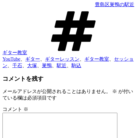
豊島区巣鴨の駅近
タ
グ
ギター教室
YouTube
、
ギター
、
ギターレッスン
、
ギター教室
、
セッショ
ン
、
千石
、
大塚
、
巣鴨
、
駅近
、
駒込
コメントを残す
メールアドレスが公開されることはありません。
※
が付い
ている欄は必須項目です
コメント
※