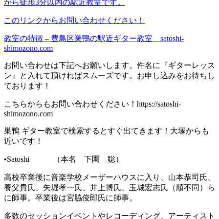
から徒歩3分以内の駅近教室です。
このリンクからお問い合わせ
くだ
さい！
教室の特徴 – 豊島区巣鴨の駅近ギター教室 satoshi-
shimozono.com
お問い合わせは下記へお願いします。件名に『ギターレッス
ン』と入れて頂ければスムーズです。お申し込みをお待ちし
ております！
こちらからもお問い合わせください！https://satoshi-
shimozono.com
巣鴨 ギター教室で検索するとすぐ出てきます！大塚からも
近いです！
•Satoshi （本名 下園 聡）
高校卒業後に音楽学校メーザーハウスに入り、山本恭司氏、
養父貴氏、矢堀孝一氏、井上博氏、玉城宏志氏（順不同）ら
に師事。卒業後は宮脇俊郎氏に師事。
多数のセッションイベントやレコーディング、アーティスト