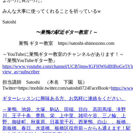
よかった良かった。
みんな大事に使ってくれることを祈っているw
Satoshi
〜巣鴨の駅近ギター教室！～
巣鴨 ギター教室 https://satoshi-shimozono.com
～YouTubeに巣鴨ギター教室のチャンネルがあります！～
『巣鴨YouTubeギター塾』
https://www.youtube.com/channel/UCB5jmwIGFHW64BIBoGe5Vl
view_as=subscriber
担当講師 Satoshi （本名 下園 聡）
Twitter=https://mobile.twitter.com/satoshi0724FaceBook=
https://ww
ギターレッスンに興味ある方、お
気軽
に連絡をください。
～巣鴨、池袋、大塚、駒込、田端、目白、
高田馬場、滝野
川、王子
十条、豊島、栄、上中里、
雑司ケ谷、三ノ輪、上
野、
御徒町、秋葉原、日暮里
千石、西巣鴨、白山、、板橋、
新板橋、春日、水道橋、板橋区役所前～
からも通えます！
駅