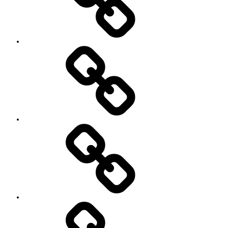
SNS
プ
ロ
フ
ィ
ー
ル
’90
Session!
~2nd~
レ