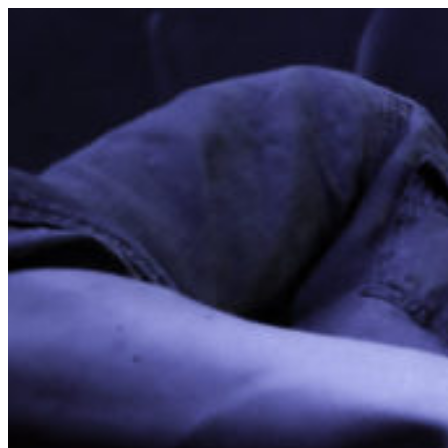
コ
ン
テ
ン
ツ
へ
ス
キ
ッ
プ