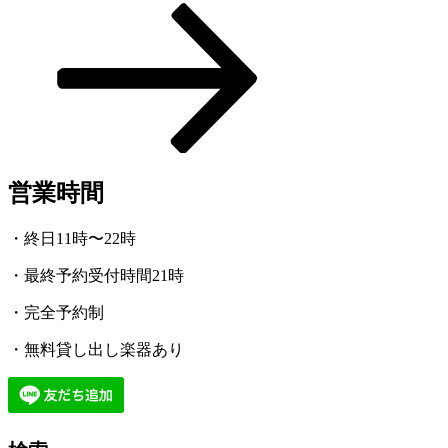
ー
の
シ
投
稿
ョ
ン
営業時間
・終日11時〜22時
・最終予約受付時間21時
・完全予約制
・無料貸し出し楽器あり