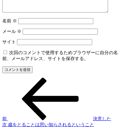
名前
※
メール
※
サイト
次回のコメントで使用するためブラウザーに自分の名
前、メールアドレス、サイトを保存する。
前
投
の
稿
投
稿
ナ
ビ
ゲ
前
決意した
次
次
歳をとることは思い知らされるということ