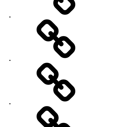
レ
ッ
ス
ン
料
金
と
ご
予
お
約
知
キ
ら
ャ
せ
ン
セ
ル
に
つ
い
セ
て
ッ
シ
ョ