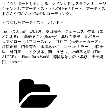
ライヴサポートを手がける。メイン活動はスタジオミュージ
シャンとしてアーティストさんのLiveサポート、アーティス
トさんやCMソング等のレコーディング。
～共演したアーティスト、バンド～
Toshl (X Japan)、堀江淳、桑田靖子、ジェームス小野田（米
米CLUB）、高橋まこと(Boowy)、真行寺恵里、菅沼孝三、
大間ジロー（オフコース）大土井裕二（exチェッカーズ）、
江口正祥、門倉有希、水瀬あやこ、ユッコ•ミラー、川口千
里、樋口舞、マイク眞木、南こうせつ、坂崎幸之助（The
ALFEE）、Piano Bass World、徳留康治、鈴木孝彦、王子楽
団、naco,etc…
カ
テ
ゴ
リ
ー