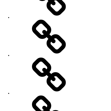
ン
イ
ベ
ン
ト
お
の
世
ご
話
案
に
内
な
っ
て
い
る
YouTube
方々
Contact