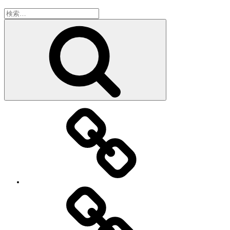
検
索:
検
索
教
室・
レ
ッ
ス
ン
の
特
徴
Works