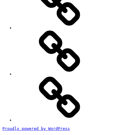
ポ
ー
ト
#2818
(タ
イ
ト
ル
な
し)
特
定
商
取
引
法
に
基
づ
く
Proudly powered by WordPress
表