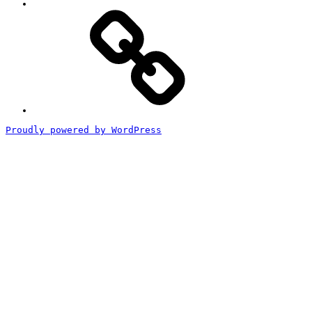
特
定
商
取
引
法
に
基
づ
く
Proudly powered by WordPress
表
記