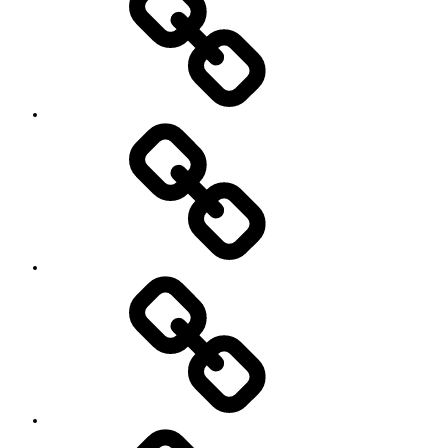
レ
ッ
ス
ン
の
特
徴
Works
レ
ッ
ス
ン
料
金
と
ご
予
お
約