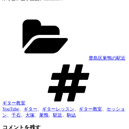
カ
テ
ゴ
リ
ー
豊島区巣鴨の駅近
タ
グ
ギター教室
YouTube
、
ギター
、
ギターレッスン
、
ギター教室
、
セッショ
ン
、
千石
、
大塚
、
巣鴨
、
駅近
、
駒込
コメントを残す