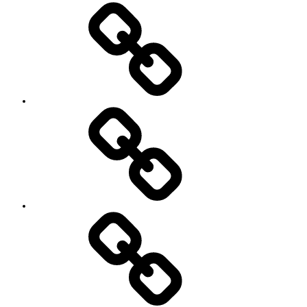
プ
ロ
フ
ィ
ー
ル
’90
Session!
~2nd~
レ
ポ
ー
ト
#2818
(タ
イ
ト
ル
な
し)