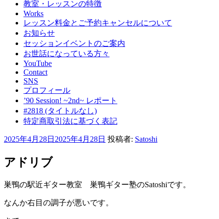
教室・レッスンの特徴
Works
レッスン料金とご予約キャンセルについて
お知らせ
セッションイベントのご案内
お世話になっている方々
YouTube
Contact
SNS
プロフィール
’90 Session! ~2nd~ レポート
#2818 (タイトルなし)
特定商取引法に基づく表記
投
2025年4月28日
2025年4月28日
投稿者:
Satoshi
稿
日:
アドリブ
巣鴨の駅近ギター教室 巣鴨ギター塾のSatoshiです。
なんか右目の調子が悪いです。