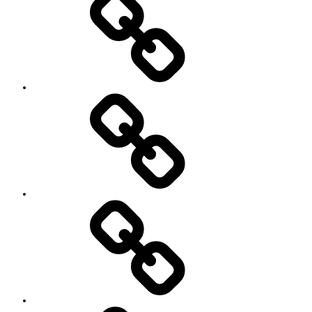
知
キ
ら
ャ
せ
ン
セ
ル
に
つ
い
セ
て
ッ
シ
ョ
ン
イ
ベ
ン
ト
お
の
世
ご
話
案
に
内
な
っ
て
い
る
YouTube