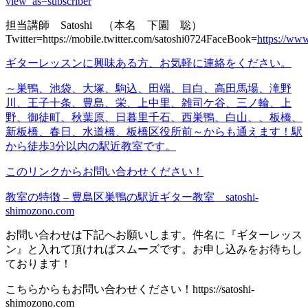
view_as=subscriber
担当講師 Satoshi （本名 下園 聡）
Twitter=https://mobile.twitter.com/satoshi0724FaceBook=
https://ww
ギターレッスンに興味ある方、お
気軽
に連絡をください。
～巣鴨、池袋、大塚、駒込、田端、目白、
高田馬場、滝野
川、王子
十条、豊島、栄、上中里、
雑司ケ谷、三ノ輪、上
野、
御徒町、秋葉原、日暮里
千石、西巣鴨、白山、、板橋、
新板橋、春日、水道橋、板橋区役所前～
からも通えます！
駅
から徒歩3分以内の駅近教室です。
このリンクからお問い合わせ
くだ
さい！
教室の特徴 – 豊島区巣鴨の駅近ギター教室 satoshi-
shimozono.com
お問い合わせは下記へお願いします。件名に『ギターレッス
ン』と入れて頂ければスムーズです。お申し込みをお待ちし
ております！
こちらからもお問い合わせください！https://satoshi-
shimozono.com