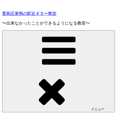
コ
ン
豊島区巣鴨の駅近ギター教室
テ
ン
〜出来なかったことができるようになる教室〜
ツ
へ
ス
キ
ッ
プ
メニュー