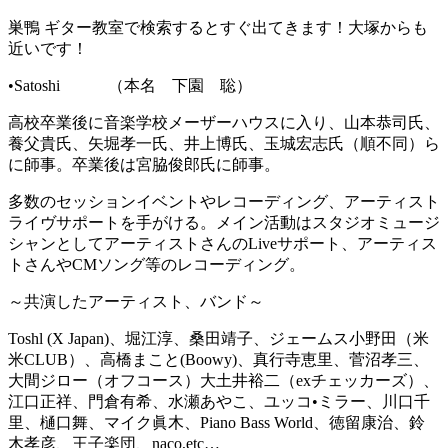
巣鴨 ギター教室で検索するとすぐ出てきます！大塚からも
近いです！
•Satoshi （本名 下園 聡）
高校卒業後に音楽学校メーザーハウスに入り、山本恭司氏、
養父貴氏、矢堀孝一氏、井上博氏、玉城宏志氏（順不同）ら
に師事。卒業後は宮脇俊郎氏に師事。
多数のセッションイベントやレコーディング、アーティスト
ライヴサポートを手がける。メイン活動はスタジオミュージ
シャンとしてアーティストさんのLiveサポート、アーティス
トさんやCMソング等のレコーディング。
～共演したアーティスト、バンド～
Toshl (X Japan)、堀江淳、桑田靖子、ジェームス小野田（米
米CLUB）、高橋まこと(Boowy)、真行寺恵里、菅沼孝三、
大間ジロー（オフコース）大土井裕二（exチェッカーズ）、
江口正祥、門倉有希、水瀬あやこ、ユッコ•ミラー、川口千
里、樋口舞、マイク眞木、Piano Bass World、徳留康治、鈴
木孝彦、王子楽団、naco,etc…