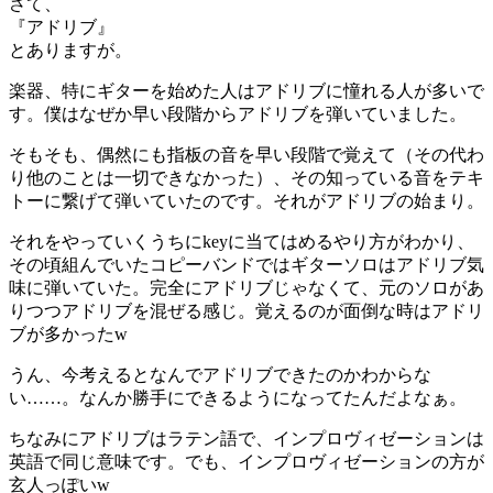
さて、
『アドリブ』
とありますが。
楽器、特にギターを始めた人はアドリブに憧れる人が多いで
す。僕はなぜか早い段階からアドリブを弾いていました。
そもそも、偶然にも指板の音を早い段階で覚えて（その代わ
り他のことは一切できなかった）、その知っている音をテキ
トーに繋げて弾いていたのです。それがアドリブの始まり。
それをやっていくうちにkeyに当てはめるやり方がわかり、
その頃組んでいたコピーバンドではギターソロはアドリブ気
味に弾いていた。完全にアドリブじゃなくて、元のソロがあ
りつつアドリブを混ぜる感じ。覚えるのが面倒な時はアドリ
ブが多かったw
うん、今考えるとなんでアドリブできたのかわからな
い……。なんか勝手にできるようになってたんだよなぁ。
ちなみにアドリブはラテン語で、インプロヴィゼーションは
英語で同じ意味です。でも、インプロヴィゼーションの方が
玄人っぽいw