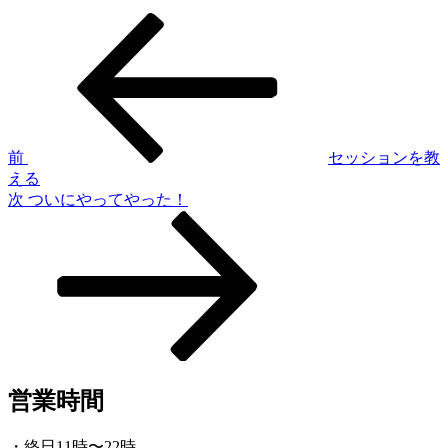
前
投
の
稿
投
稿
ナ
ビ
ゲ
前
セッションを教
える
ー
次
次
ついにやってやった！
シ
の
投
ョ
稿
ン
営業時間
・終日11時〜22時