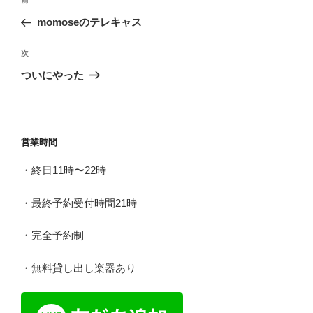
前
前
稿
の
momoseのテレキャス
ナ
投
ビ
稿
次
次
ゲ
の
ついにやった
投
ー
稿
シ
ョ
営業時間
ン
・終日11時〜22時
・最終予約受付時間21時
・完全予約制
・無料貸し出し楽器あり