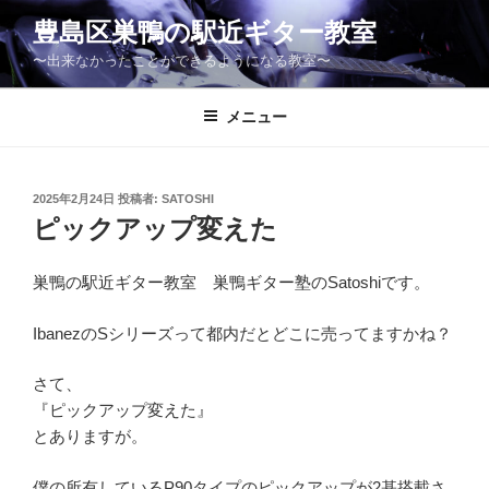
コ
豊島区巣鴨の駅近ギター教室
ン
〜出来なかったことができるようになる教室〜
テ
ン
ツ
メニュー
へ
ス
キ
投
2025年2月24日
投稿者:
SATOSHI
稿
ッ
ピックアップ変えた
日:
プ
巣鴨の駅近ギター教室 巣鴨ギター塾のSatoshiです。
IbanezのSシリーズって都内だとどこに売ってますかね？
さて、
『ピックアップ変えた』
とありますが。
僕の所有しているP90タイプのピックアップが2基搭載さ