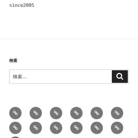
since2005
検索
検
検
索
索:
教
Works
レ
お
セ
お
室・
ッ
知
ッ
世
YouTube
Contact
SNS
プ
’90
#2818
レ
ス
ら
シ
話
ロ
Session!
(タ
ッ
ン
せ
ョ
に