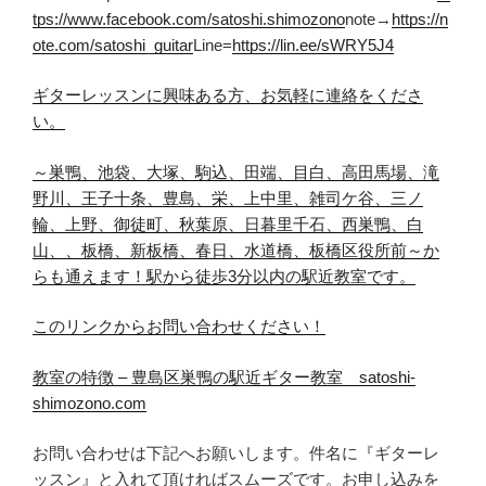
tps://www.facebook.com/satoshi.shimozono
note→
https://n
ote.com/satoshi_guitar
Line=
https://lin.ee/sWRY5J4
ギターレッスンに興味ある方、お気軽に連絡をくださ
い。
～巣鴨、池袋、大塚、駒込、田端、目白、
高田馬場、滝
野川、王子
十条、豊島、栄、上中里、
雑司ケ谷、三ノ
輪、上野、
御徒町、秋葉原、日暮里
千石、西巣鴨、白
山、、板橋、
新板橋、春日、水道橋、板橋区役所前～
か
らも通えます！
駅から徒歩3分以内の駅近教室です。
このリンクからお問い合わせください！
教室の特徴 – 豊島区巣鴨の駅近ギター教室 satoshi-
shimozono.com
お問い合わせは下記へお願いします。件名に『ギターレ
ッスン』と入れて頂ければスムーズです。お申し込みを