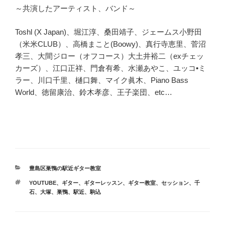
～共演したアーティスト、バンド～
Toshl (X Japan)、堀江淳、桑田靖子、ジェームス小野田
（米米CLUB）、高橋まこと(Boowy)、真行寺恵里、菅沼
孝三、大間ジロー（オフコース）大土井裕二（exチェッ
カーズ）、江口正祥、門倉有希、水瀬あやこ、ユッコ•ミ
ラー、川口千里、樋口舞、マイク眞木、Piano Bass
World、徳留康治、鈴木孝彦、王子楽団、etc…
カ
豊島区巣鴨の駅近ギター教室
テ
タ
YOUTUBE
、
ギター
、
ギターレッスン
、
ギター教室
、
セッション
、
千
ゴ
グ
石
、
大塚
、
巣鴨
、
駅近
、
駒込
リ
ー