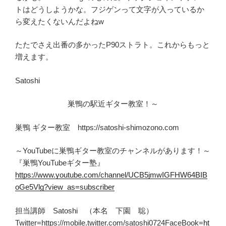
トはどうしようかな。フジゲンって文字が入っているか
ら変えたくないんだよねw
たたでさえ出番の多かったP90ストラト。これからもっと
増えます。
Satoshi
巣鴨の駅近ギター教室！～
巣鴨 ギター教室 https://satoshi-shimozono.com
～YouTubeに巣鴨ギター教室のチャンネルがあります！～
『巣鴨YouTubeギター塾』
https://www.youtube.com/channel/UCB5jmwIGFHW64BIB
oGe5Vlg?view_as=subscriber
担当講師 Satoshi （本名 下園 聡）
Twitter=https://mobile.twitter.com/satoshi0724FaceBook=
ht