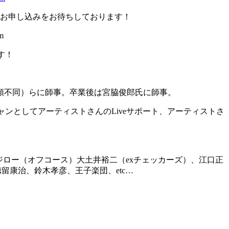
お申し込みをお待ちしております！
m
す！
順不同）らに師事。卒業後は宮脇俊郎氏に師事。
ンとしてアーティストさんのLiveサポート、アーティストさ
三、大間ジロー（オフコース）大土井裕二（exチェッカーズ）、江口正
、徳留康治、鈴木孝彦、王子楽団、etc…