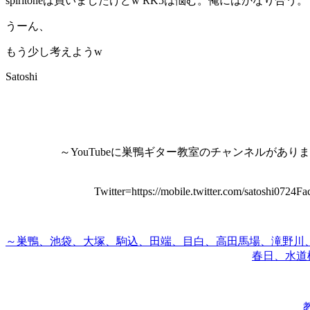
spiritoneは買いましたけどw RK5は悩む。俺にはかなり合う。
うーん、
もう少し考えようw
Satoshi
～YouTubeに巣鴨ギター教室のチャンネルがありま
Twitter=https://mobile.twitter.com/satoshi0724
～巣鴨、池袋、大塚、駒込、田端、目白、
高田馬場、滝野川
春日、水道