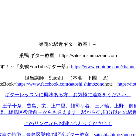
巣鴨の駅近ギター教室！～
巣鴨 ギター教室 https://satoshi-shimozono.com
す！～『巣鴨YouTubeギター塾』
https://www.youtube.com/cha
担当講師 Satoshi （本名 下園 聡）
FaceBook=
https://www.facebook.com/satoshi.shimozono
note→
https://n
ギターレッスンに興味ある方、お気軽に連絡をください。
、王子
十条、豊島、栄、上中里、
雑司ケ谷、三ノ輪、上野、
御
橋、板橋区役所前～
からも通えます！
駅から徒歩3分以内の駅
このリンクからお問い合わせください！
教室の特徴 – 豊島区巣鴨の駅近ギター教室 satoshi-shimozono.co