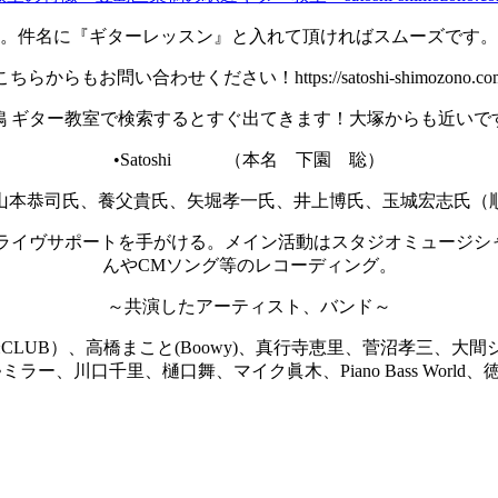
。件名に『ギターレッスン』と入れて頂ければスムーズです。
こちらからもお問い合わせください！https://satoshi-shimozono.co
鴨 ギター教室で検索するとすぐ出てきます！大塚からも近いで
•Satoshi （本名 下園 聡）
山本恭司氏、養父貴氏、矢堀孝一氏、井上博氏、玉城宏志氏（
イヴサポートを手がける。メイン活動はスタジオミュージシャ
んやCMソング等のレコーディング。
～共演したアーティスト、バンド～
田（米米CLUB）、高橋まこと(Boowy)、真行寺恵里、菅沼孝
ー、川口千里、樋口舞、マイク眞木、Piano Bass World