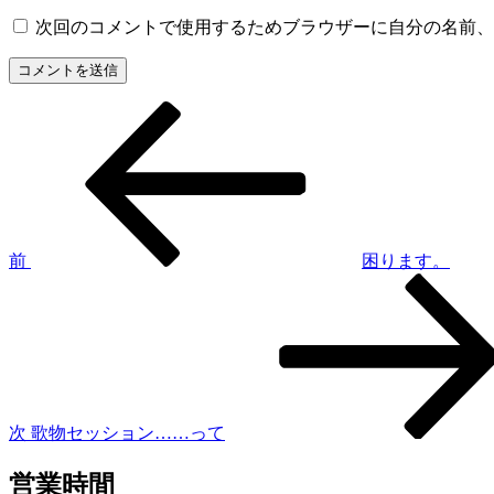
次回のコメントで使用するためブラウザーに自分の名前、
前
投
の
稿
投
稿
ナ
ビ
ゲ
前
困ります。
次
ー
の
シ
投
稿
ョ
ン
次
歌物セッション……って
営業時間