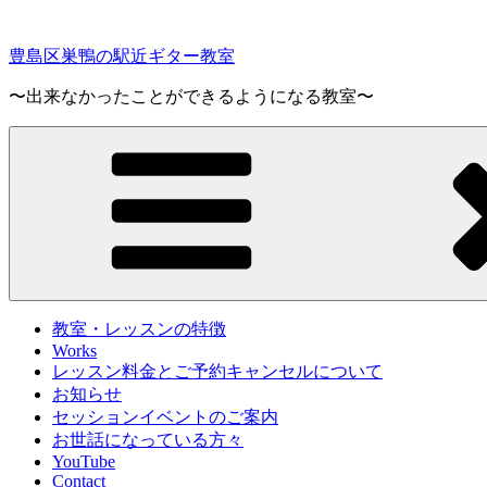
コ
ン
豊島区巣鴨の駅近ギター教室
テ
ン
〜出来なかったことができるようになる教室〜
ツ
へ
ス
キ
ッ
プ
教室・レッスンの特徴
Works
レッスン料金とご予約キャンセルについて
お知らせ
セッションイベントのご案内
お世話になっている方々
YouTube
Contact