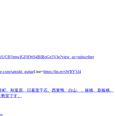
nnel/UCB5jmwIGFHW64BIBoGe5Vlg?view_as=subscriber
ote.com/satoshi_guitar
Line=
https://lin.ee/sWRY5J4
徒町、秋葉原、日暮里
千石、西巣鴨、白山、、板橋、
新板橋、
近教室です。
m