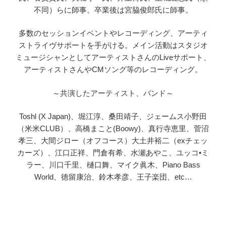
不同）らに師事。卒業後は宮脇俊郎氏に師事。
多数のセッションイベントやレコーディング、アーティ
ストライヴサポートを手がける。メイン活動はスタジオ
ミュージシャンとしてアーティストさんのLiveサポート、
アーティストさんやCMソング等のレコーディング。
～共演したアーティスト、バンド～
Toshl (X Japan)、堀江淳、桑田靖子、ジェームス小野田
（米米CLUB）、高橋まこと(Boowy)、真行寺恵里、菅沼
孝三、大間ジロー（オフコース）大土井裕二（exチェッ
カーズ）、江口正祥、門倉有希、水瀬あやこ、ユッコ•ミ
ラー、川口千里、樋口舞、マイク眞木、Piano Bass
World、徳留康治、鈴木孝彦、王子楽団、etc…