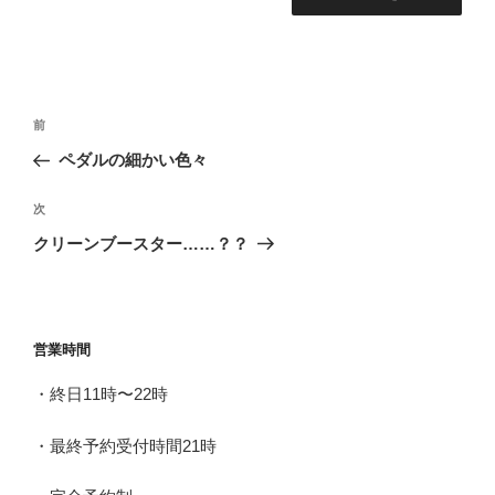
投
前
前
稿
の
ペダルの細かい色々
ナ
投
ビ
稿
次
次
ゲ
の
クリーンブースター……？？
投
ー
稿
シ
ョ
営業時間
ン
・終日11時〜22時
・最終予約受付時間21時