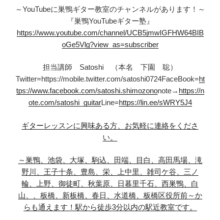
～YouTubeに巣鴨ギター教室のチャンネルがあります！～
『巣鴨YouTubeギター塾』
https://www.youtube.com/channel/UCB5jmwIGFHW64BIB
oGe5Vlg?view_as=subscriber
担当講師 Satoshi （本名 下園 聡）
Twitter=https://mobile.twitter.com/satoshi0724FaceBook=
ht
tps://www.facebook.com/satoshi.shimozono
note→
https://n
ote.com/satoshi_guitar
Line=
https://lin.ee/sWRY5J4
ギターレッスンに興味ある方、お気軽に連絡をくださ
い。
～巣鴨、池袋、大塚、駒込、田端、目白、
高田馬場、滝
野川、王子
十条、豊島、栄、上中里、
雑司ケ谷、三ノ
輪、上野、
御徒町、秋葉原、日暮里
千石、西巣鴨、白
山、、板橋、
新板橋、春日、水道橋、板橋区役所前～
か
らも通えます！
駅から徒歩3分以内の駅近教室です。