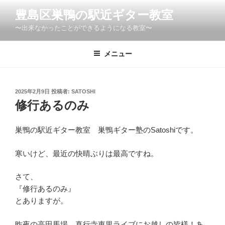
コ
豊島区巣鴨の駅近ギター教室
ン
〜出来なかったことができるようになる教室〜
テ
ン
ツ
メニュー
へ
ス
キ
投
2025年2月9日
投稿者:
SATOSHI
稿
ッ
修行あるのみ
日:
プ
巣鴨の駅近ギター教室 巣鴨ギター塾のSatoshiです。
寒いけど、最近の快晴ぶりは最高ですね。
さて、
『修行あるのみ』
とありますが。
昨夜の高田馬場、真行寺恵里ライブにお越しの皆様！あ