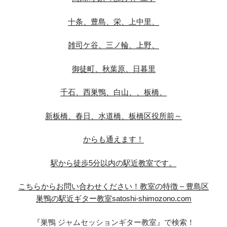
十条、豊島、栄、上中里、
雑司ケ谷、三ノ輪、上野、
御徒町、秋葉原、日暮里
千石、西巣鴨、白山、、板橋、
新板橋、春日、水道橋、板橋区役所前～
からも通えます！
駅から徒歩5分以内の駅近教室です。
こちらからお問い合わせください！
教室の特徴 – 豊島区
巣鴨の駅近ギター教室satoshi-shimozono.com
『巣鴨 ジャムセッションギター教室』で検索！