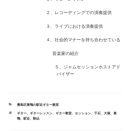
２、レコーディングでの演奏提供
３、ライブにおける演奏提供
４、社会的マナーを持ち合わせている
音楽家の紹介
５、ジャムセッションホストアド
バイザー
カ
豊島区巣鴨の駅近ギター教室
テ
タ
ギター
、
ギターレッスン
、
ギター教室
、
セッション
、
千石
、
大塚
、
巣
ゴ
グ
鴨
、
駅近
、
駒込
リ
ー