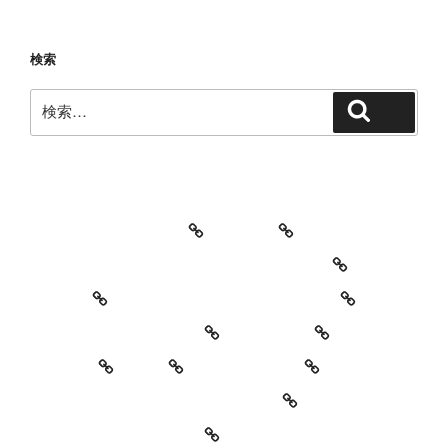
検索
検
検索
索:
教室・レッスンの特徴
Works
レッスン料金とご予約キャンセルについて
お知らせ
セッションイベントのご案内
お世話になっている方々
YouTube
Contact
SNS
プロフィール
’90 Session! ~2nd~ レポート
#2818 (タイトルなし)