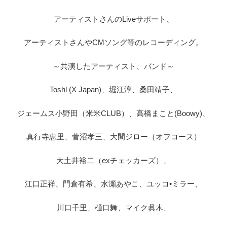
アーティストさんのLiveサポート、
アーティストさんやCMソング等のレコーディング。
～共演したアーティスト、バンド～
Toshl (X Japan)、堀江淳、桑田靖子、
ジェームス小野田（米米CLUB）、高橋まこと(Boowy)、
真行寺恵里、菅沼孝三、大間ジロー（オフコース）
大土井裕二（exチェッカーズ）、
江口正祥、門倉有希、水瀬あやこ、ユッコ•ミラー、
川口千里、樋口舞、マイク眞木、