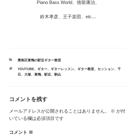
Piano Bass World、徳留康治、
鈴木孝彦、王子楽団、etc…
カ
豊島区巣鴨の駅近ギター教室
テ
タ
YOUTUBE
、
ギター
、
ギターレッスン
、
ギター教室
、
セッション
、
千
ゴ
グ
石
、
大塚
、
巣鴨
、
駅近
、
駒込
リ
ー
コメントを残す
メールアドレスが公開されることはありません。
※
が付
いている欄は必須項目です
コメント
※