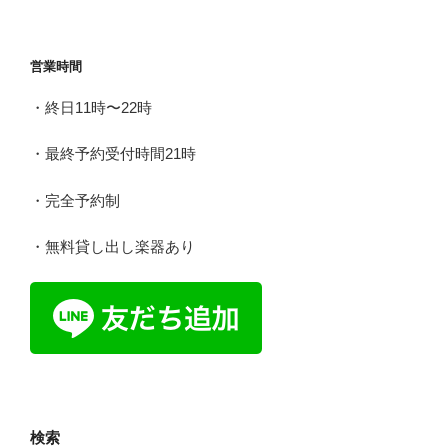
稿
シ
ョ
営業時間
ン
・終日11時〜22時
・最終予約受付時間21時
・完全予約制
・無料貸し出し楽器あり
検索