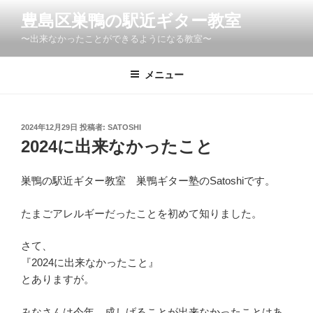
コ
豊島区巣鴨の駅近ギター教室
ン
〜出来なかったことができるようになる教室〜
テ
ン
ツ
メニュー
へ
ス
キ
投
2024年12月29日
投稿者:
SATOSHI
稿
ッ
2024に出来なかったこと
日:
プ
巣鴨の駅近ギター教室 巣鴨ギター塾のSatoshiです。
たまごアレルギーだったことを初めて知りました。
さて、
『2024に出来なかったこと』
とありますが。
みなさんは今年、成しげることが出来なかったことはあ