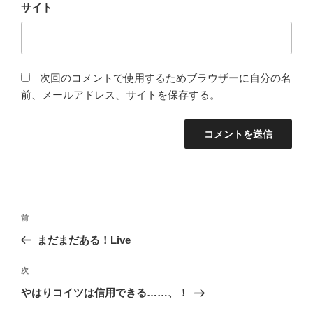
サイト
次回のコメントで使用するためブラウザーに自分の名
前、メールアドレス、サイトを保存する。
投
前
前
稿
の
まだまだある！Live
ナ
投
ビ
稿
次
次
ゲ
の
やはりコイツは信用できる……、！
投
ー