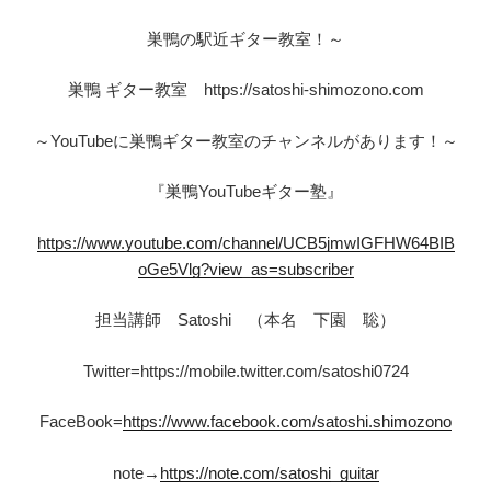
巣鴨の駅近ギター教室！～
巣鴨 ギター教室 https://satoshi-shimozono.com
～YouTubeに巣鴨ギター教室のチャンネルがあります！～
『巣鴨YouTubeギター塾』
https://www.youtube.com/channel/UCB5jmwIGFHW64BIB
oGe5Vlg?view_as=subscriber
担当講師 Satoshi （本名 下園 聡）
Twitter=https://mobile.twitter.com/satoshi0724
FaceBook=
https://www.facebook.com/satoshi.shimozono
note→
https://note.com/satoshi_guitar