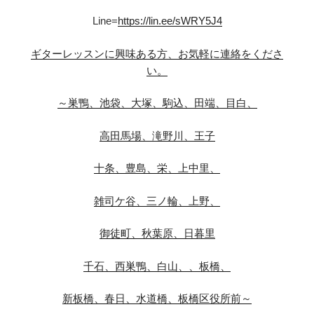
Line=
https://lin.ee/sWRY5J4
ギターレッスンに興味ある方、お気軽に連絡をくださ
い。
～巣鴨、池袋、大塚、駒込、田端、目白、
高田馬場、滝野川、王子
十条、豊島、栄、上中里、
雑司ケ谷、三ノ輪、上野、
御徒町、秋葉原、日暮里
千石、西巣鴨、白山、、板橋、
新板橋、春日、水道橋、板橋区役所前～