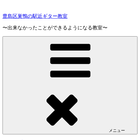
コ
ン
豊島区巣鴨の駅近ギター教室
テ
ン
〜出来なかったことができるようになる教室〜
ツ
へ
ス
キ
ッ
プ
メニュー