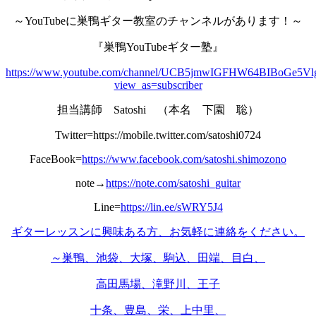
～YouTubeに巣鴨ギター教室のチャンネルがあります！～
『巣鴨YouTubeギター塾』
https://www.youtube.com/channel/UCB5jmwIGFHW64BIBoGe5Vl
view_as=subscriber
担当講師 Satoshi （本名 下園 聡）
Twitter=https://mobile.twitter.com/satoshi0724
FaceBook=
https://www.facebook.com/satoshi.shimozono
note→
https://note.com/satoshi_guitar
Line=
https://lin.ee/sWRY5J4
ギターレッスンに興味ある方、お気軽に連絡をください。
～巣鴨、池袋、大塚、駒込、田端、目白、
高田馬場、滝野川、王子
十条、豊島、栄、上中里、