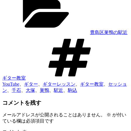
ゴ
リ
ー
豊島区巣鴨の駅近
タ
グ
ギター教室
YouTube
、
ギター
、
ギターレッスン
、
ギター教室
、
セッショ
ン
、
千石
、
大塚
、
巣鴨
、
駅近
、
駒込
コメントを残す
メールアドレスが公開されることはありません。
※
が付い
ている欄は必須項目です