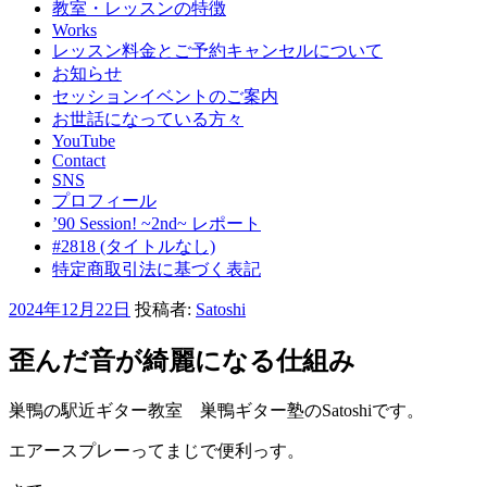
教室・レッスンの特徴
Works
レッスン料金とご予約キャンセルについて
お知らせ
セッションイベントのご案内
お世話になっている方々
YouTube
Contact
SNS
プロフィール
’90 Session! ~2nd~ レポート
#2818 (タイトルなし)
特定商取引法に基づく表記
投
2024年12月22日
投稿者:
Satoshi
稿
日:
歪んだ音が綺麗になる仕組み
巣鴨の駅近ギター教室 巣鴨ギター塾のSatoshiです。
エアースプレーってまじで便利っす。