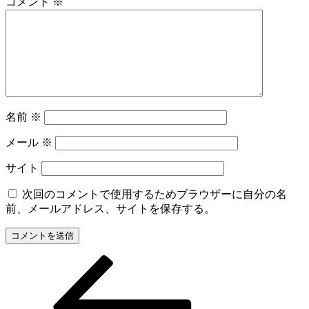
コメント
※
名前
※
メール
※
サイト
次回のコメントで使用するためブラウザーに自分の名
前、メールアドレス、サイトを保存する。
前
投
の
稿
投
稿