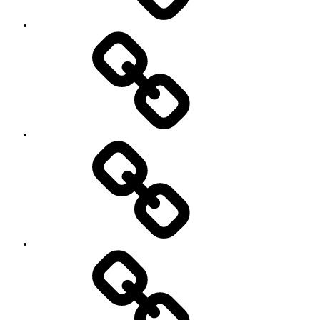
’90
Session!
~2nd~
レ
ポ
ー
ト
#2818
(タ
イ
ト
ル
な
し)
特
定
商
取
引
法