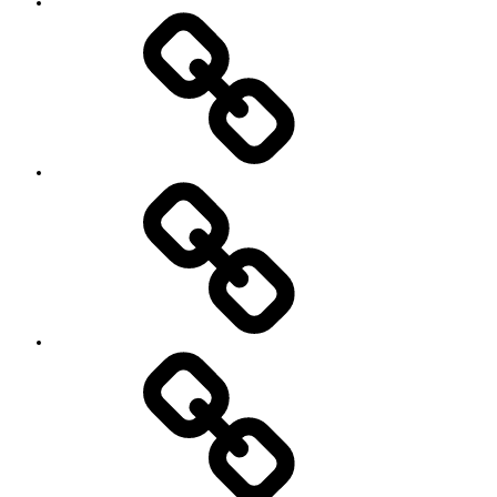
徴
Works
レ
ッ
ス
ン
料
金
と
ご
予
お
約
知
キ
ら
ャ
せ
ン
セ
ル
に