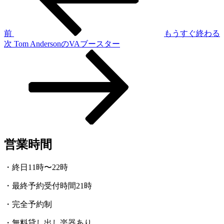
ナ
ビ
ゲ
前
もうすぐ終わる
次
次
Tom AndersonのVAブースター
ー
の
シ
投
稿
ョ
ン
営業時間
・終日11時〜22時
・最終予約受付時間21時
・完全予約制
・無料貸し出し楽器あり