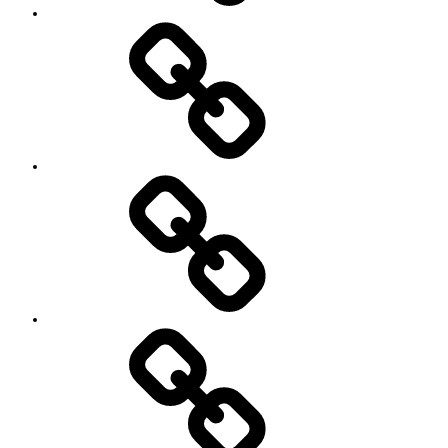
つ
い
セ
て
ッ
シ
ョ
ン
イ
ベ
ン
ト
お
の
世
ご
話
案
に
内
な
っ
て
い
る
YouTube
方々