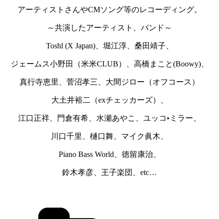
アーティストさんやCMソング等のレコーディング。
～共演したアーティスト、バンド～
Toshl (X Japan)、堀江淳、桑田靖子、
ジェームス小野田（米米CLUB）、高橋まこと(Boowy)、
真行寺恵里、菅沼孝三、大間ジロー（オフコース）
大土井裕二（exチェッカーズ）、
江口正祥、門倉有希、水瀬あやこ、ユッコ•ミラー、
川口千里、樋口舞、マイク眞木、
Piano Bass World、徳留康治、
鈴木孝彦、王子楽団、etc…
カ
テ