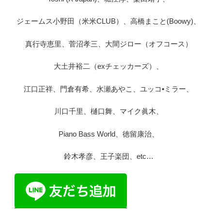
ジェームス小野田（米米CLUB）、高橋まこと(Boowy)、
真行寺恵里、菅沼孝三、大間ジロー（オフコース）
大土井裕二（exチェッカーズ）、
江口正祥、門倉有希、水瀬あやこ、ユッコ•ミラー、
川口千里、樋口舞、マイク眞木、
Piano Bass World、徳留康治、
鈴木孝彦、王子楽団、etc…