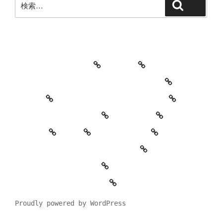
検索
索:
教室・レッスンの特徴
Works
レッスン料金とご予約キャンセルについて
お知らせ
セッションイベントのご案内
お世話になっている方々
YouTube
Contact
SNS
プロフィール
’90 Session! ~2nd~ レポート
#2818 (タイトルなし)
特定商取引法に基づく表記
Proudly powered by WordPress