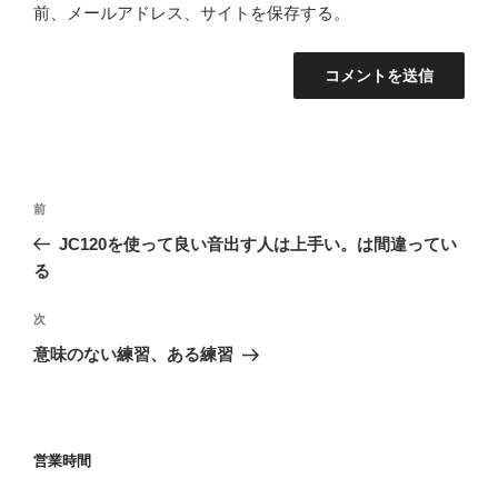
前、メールアドレス、サイトを保存する。
投
前
前
稿
の
JC120を使って良い音出す人は上手い。は間違ってい
ナ
投
る
ビ
稿
ゲ
次
次
の
ー
意味のない練習、ある練習
投
シ
稿
ョ
ン
営業時間