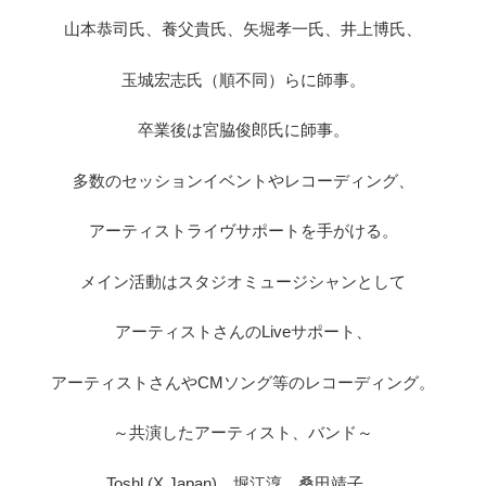
山本恭司氏、養父貴氏、矢堀孝一氏、井上博氏、
玉城宏志氏（順不同）らに師事。
卒業後は宮脇俊郎氏に師事。
多数のセッションイベントやレコーディング、
アーティストライヴサポートを手がける。
メイン活動はスタジオミュージシャンとして
アーティストさんのLiveサポート、
アーティストさんやCMソング等のレコーディング。
～共演したアーティスト、バンド～
Toshl (X Japan)、堀江淳、桑田靖子、