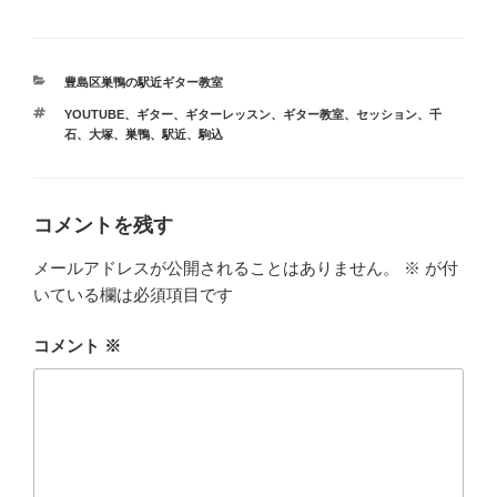
カ
豊島区巣鴨の駅近ギター教室
テ
タ
YOUTUBE
、
ギター
、
ギターレッスン
、
ギター教室
、
セッション
、
千
ゴ
グ
石
、
大塚
、
巣鴨
、
駅近
、
駒込
リ
ー
コメントを残す
メールアドレスが公開されることはありません。
※
が付
いている欄は必須項目です
コメント
※