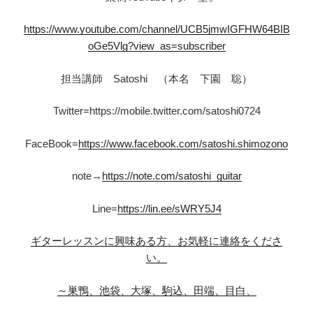
https://www.youtube.com/channel/UCB5jmwIGFHW64BIB
oGe5Vlg?view_as=subscriber
担当講師 Satoshi （本名 下園 聡）
Twitter=https://mobile.twitter.com/satoshi0724
FaceBook=
https://www.facebook.com/satoshi.shimozono
note→
https://note.com/satoshi_guitar
Line=
https://lin.ee/sWRY5J4
ギターレッスンに興味ある方、お気軽に連絡をくださ
い。
～巣鴨、池袋、大塚、駒込、田端、目白、