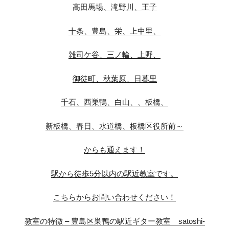
高田馬場、滝野川、王子
十条、豊島、栄、上中里、
雑司ケ谷、三ノ輪、上野、
御徒町、秋葉原、日暮里
千石、西巣鴨、白山、、板橋、
新板橋、春日、水道橋、板橋区役所前～
からも通えます！
駅から徒歩5分以内の駅近教室です。
こちらからお問い合わせください！
教室の特徴 – 豊島区巣鴨の駅近ギター教室 satoshi-