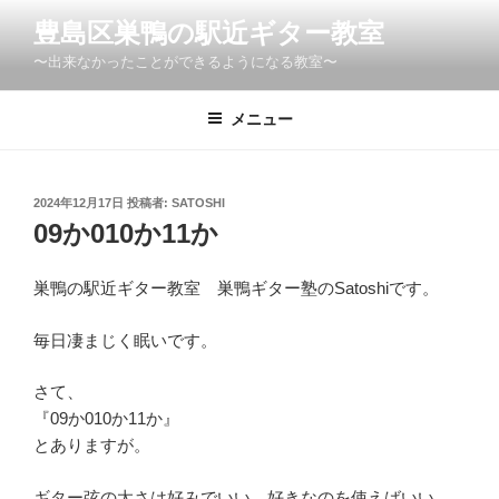
コ
豊島区巣鴨の駅近ギター教室
ン
〜出来なかったことができるようになる教室〜
テ
ン
ツ
メニュー
へ
ス
キ
投
2024年12月17日
投稿者:
SATOSHI
稿
ッ
09か010か11か
日:
プ
巣鴨の駅近ギター教室 巣鴨ギター塾のSatoshiです。
毎日凄まじく眠いです。
さて、
『09か010か11か』
とありますが。
ギター弦の太さは好みでいい。好きなのを使えばいい。