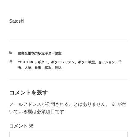
Satoshi
カ
豊島区巣鴨の駅近ギター教室
テ
タ
YOUTUBE
、
ギター
、
ギターレッスン
、
ギター教室
、
セッション
、
千
ゴ
グ
石
、
大塚
、
巣鴨
、
駅近
、
駒込
リ
ー
コメントを残す
メールアドレスが公開されることはありません。
※
が付
いている欄は必須項目です
コメント
※