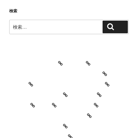
検索
検
検索
索:
教室・レッスンの特徴
Works
レッスン料金とご予約キャンセルについて
お知らせ
セッションイベントのご案内
お世話になっている方々
YouTube
Contact
SNS
プロフィール
’90 Session! ~2nd~ レポート
#2818 (タイトルなし)
特定商取引法に基づく表記