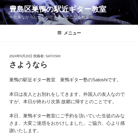
コ
豊島区巣鴨の駅近ギター教室
ン
〜出来なかったことができるようになる教室〜
テ
ン
ツ
メニュー
へ
ス
キ
投
2024年9月20日
投稿者:
SATOSHI
稿
ッ
さようなら
日:
プ
巣鴨の駅近ギター教室 巣鴨ギター塾のSatoshiです。
本日は友人とお別れをしてきます。外国人の友人なので
すが、本日が終わり次第 故郷に帰すとのことです。
本日、巣鴨ギター教室にご予約を頂いていた生徒のみな
さま、大変ご迷惑をおかけしました。ご協力、心より感
謝いたします。