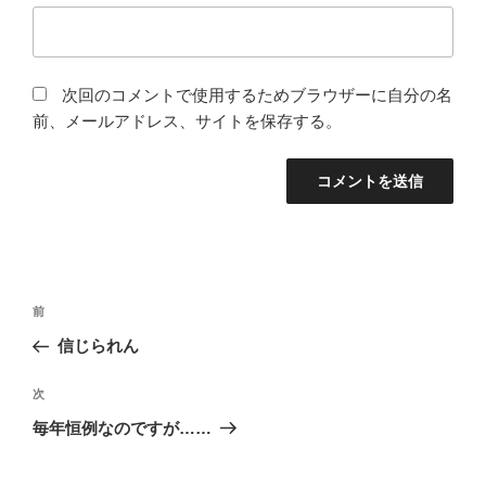
次回のコメントで使用するためブラウザーに自分の名
前、メールアドレス、サイトを保存する。
投
前
前
稿
の
信じられん
ナ
投
ビ
稿
次
次
ゲ
の
毎年恒例なのですが……
投
ー
稿
シ