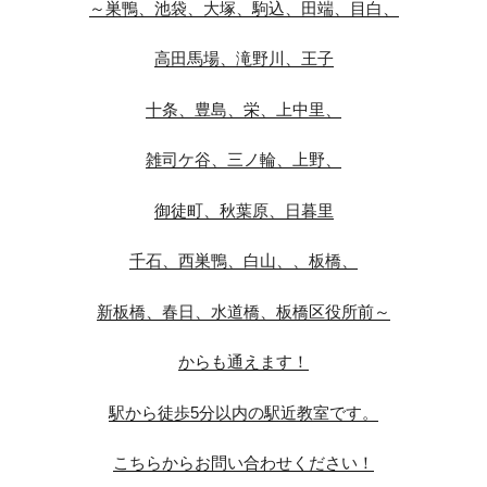
～巣鴨、池袋、大塚、駒込、田端、目白、
高田馬場、滝野川、王子
十条、豊島、栄、上中里、
雑司ケ谷、三ノ輪、上野、
御徒町、秋葉原、日暮里
千石、西巣鴨、白山、、板橋、
新板橋、春日、水道橋、板橋区役所前～
からも通えます！
駅から徒歩5分以内の駅近教室です。
こちらからお問い合わせください！