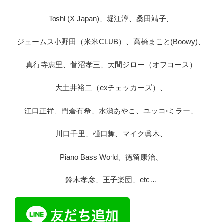
Toshl (X Japan)、堀江淳、桑田靖子、
ジェームス小野田（米米CLUB）、高橋まこと(Boowy)、
真行寺恵里、菅沼孝三、大間ジロー（オフコース）
大土井裕二（exチェッカーズ）、
江口正祥、門倉有希、水瀬あやこ、ユッコ•ミラー、
川口千里、樋口舞、マイク眞木、
Piano Bass World、徳留康治、
鈴木孝彦、王子楽団、etc…