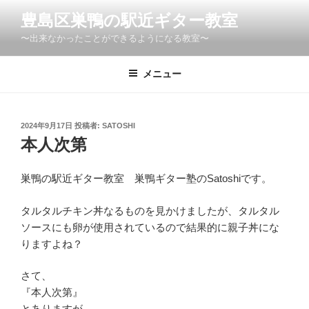
コ
豊島区巣鴨の駅近ギター教室
ン
〜出来なかったことができるようになる教室〜
テ
ン
ツ
メニュー
へ
ス
キ
投
2024年9月17日
投稿者:
SATOSHI
稿
ッ
本人次第
日:
プ
巣鴨の駅近ギター教室 巣鴨ギター塾のSatoshiです。
タルタルチキン丼なるものを見かけましたが、タルタル
ソースにも卵が使用されているので結果的に親子丼にな
りますよね？
さて、
『本人次第』
とありますが。