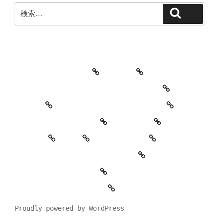
検
検索
索:
教室・レッスンの特徴
Works
レッスン料金とご予約キャンセルについて
お知らせ
セッションイベントのご案内
お世話になっている方々
YouTube
Contact
SNS
プロフィール
’90 Session! ~2nd~ レポート
#2818 (タイトルなし)
特定商取引法に基づく表記
Proudly powered by WordPress