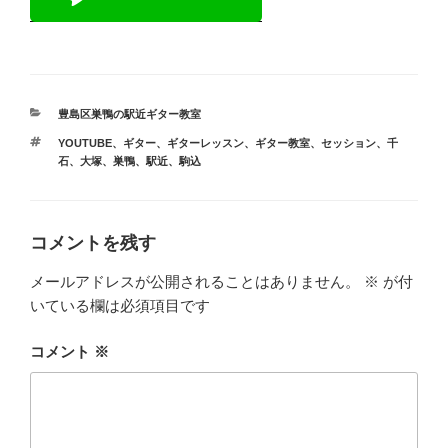
カ
豊島区巣鴨の駅近ギター教室
テ
タ
YOUTUBE
、
ギター
、
ギターレッスン
、
ギター教室
、
セッション
、
千
ゴ
グ
石
、
大塚
、
巣鴨
、
駅近
、
駒込
リ
ー
コメントを残す
メールアドレスが公開されることはありません。
※
が付
いている欄は必須項目です
コメント
※