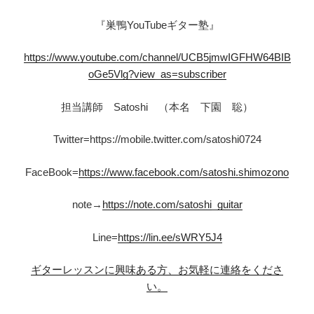
『巣鴨YouTubeギター塾』
https://www.youtube.com/channel/UCB5jmwIGFHW64BIB
oGe5Vlg?view_as=subscriber
担当講師 Satoshi （本名 下園 聡）
Twitter=https://mobile.twitter.com/satoshi0724
FaceBook=
https://www.facebook.com/satoshi.shimozono
note→
https://note.com/satoshi_guitar
Line=
https://lin.ee/sWRY5J4
ギターレッスンに興味ある方、お気軽に連絡をくださ
い。