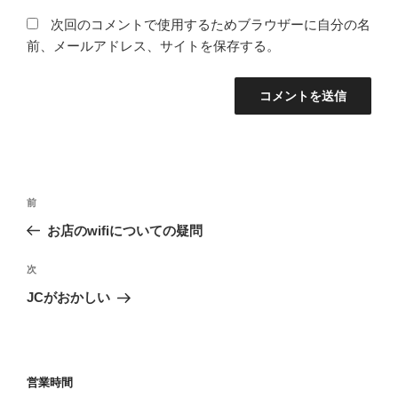
次回のコメントで使用するためブラウザーに自分の名
前、メールアドレス、サイトを保存する。
投
前
前
稿
の
お店のwifiについての疑問
ナ
投
ビ
稿
次
次
ゲ
の
JCがおかしい
投
ー
稿
シ
ョ
営業時間
ン