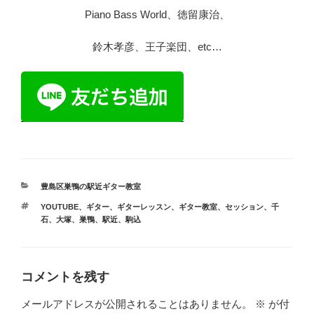
Piano Bass World、徳留康治、
鈴木孝彦、王子楽団、etc…
カ
豊島区巣鴨の駅近ギター教室
テ
タ
YOUTUBE
、
ギター
、
ギターレッスン
、
ギター教室
、
セッション
、
千
ゴ
グ
石
、
大塚
、
巣鴨
、
駅近
、
駒込
リ
ー
コメントを残す
メールアドレスが公開されることはありません。
※
が付