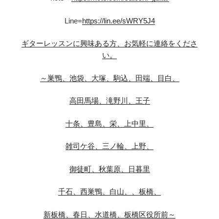
Line=
https://lin.ee/sWRY5J4
ギターレッスンに興味ある方、お気軽に連絡をくださ
い。
～巣鴨、池袋、大塚、駒込、田端、目白、
高田馬場、滝野川、王子
十条、豊島、栄、上中里、
雑司ケ谷、三ノ輪、上野、
御徒町、秋葉原、日暮里
千石、西巣鴨、白山、、板橋、
新板橋、春日、水道橋、板橋区役所前～