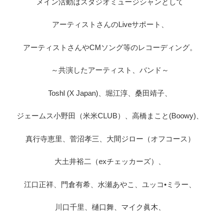
メイン活動はスタジオミュージシャンとして
アーティストさんのLiveサポート、
アーティストさんやCMソング等のレコーディング。
～共演したアーティスト、バンド～
Toshl (X Japan)、堀江淳、桑田靖子、
ジェームス小野田（米米CLUB）、高橋まこと(Boowy)、
真行寺恵里、菅沼孝三、大間ジロー（オフコース）
大土井裕二（exチェッカーズ）、
江口正祥、門倉有希、水瀬あやこ、ユッコ•ミラー、
川口千里、樋口舞、マイク眞木、