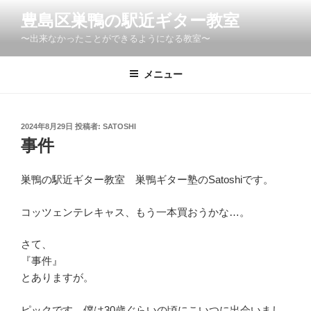
コ
豊島区巣鴨の駅近ギター教室
ン
〜出来なかったことができるようになる教室〜
テ
ン
ツ
メニュー
へ
ス
キ
投
2024年8月29日
投稿者:
SATOSHI
稿
ッ
事件
日:
プ
巣鴨の駅近ギター教室 巣鴨ギター塾のSatoshiです。
コッツェンテレキャス、もう一本買おうかな…。
さて、
『事件』
とありますが。
ピックです。僕は30歳ぐらいの頃にこいつに出会いまし