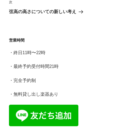
ビ
稿
次
次
ゲ
の
弦高の高さについての新しい考え
投
ー
稿
シ
ョ
営業時間
ン
・終日11時〜22時
・最終予約受付時間21時
・完全予約制
・無料貸し出し楽器あり