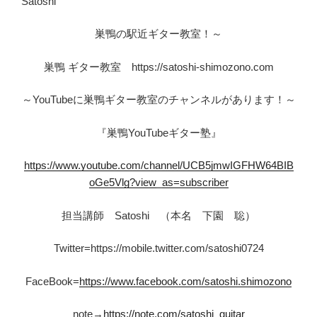
Satoshi
巣鴨の駅近ギター教室！～
巣鴨 ギター教室 https://satoshi-shimozono.com
～YouTubeに巣鴨ギター教室のチャンネルがあります！～
『巣鴨YouTubeギター塾』
https://www.youtube.com/channel/UCB5jmwIGFHW64BIB
oGe5Vlg?view_as=subscriber
担当講師 Satoshi （本名 下園 聡）
Twitter=https://mobile.twitter.com/satoshi0724
FaceBook=
https://www.facebook.com/satoshi.shimozono
note→
https://note.com/satoshi_guitar