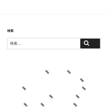
検索
検
検索
索:
教室・レッスンの特徴
Works
レッスン料金とご予約キャンセルについて
お知らせ
セッションイベントのご案内
お世話になっている方々
YouTube
Contact
SNS
プロフィール