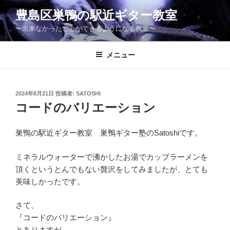
コ
豊島区巣鴨の駅近ギター教室
ン
〜出来なかったことができるようになる教室〜
テ
ン
ツ
メニュー
へ
ス
キ
投
2024年8月21日
投稿者:
SATOSHI
稿
ッ
コードのバリエーション
日:
プ
巣鴨の駅近ギター教室 巣鴨ギター塾のSatoshiです。
ミネラルウォーターで沸かしたお湯でカップラーメンを
頂くというとんでもない贅沢をしてみましたが、とても
美味しかったです。
さて、
『コードのバリエーション』
とありますが。