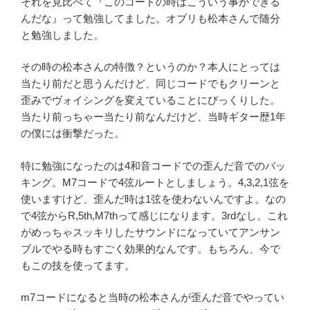
それを見比べて『このコードの時はこういう事ができる
んだな』って勉強してました。オブリも松本さんで随分
と勉強しました。
その時の松本さんの特徴？というのか？本人にとっては
当たり前だと思うんだけど、同じコードでもクリーンと
歪みでヴォイシングを変えていることにびっくりした。
当たり前っちゃー当たり前なんだけど、当時ギター歴1年
の僕には衝撃だった。
特に勉強になったのは4和音コードでの歪んだ音でのバッ
キング。M7コードで4弦ルートとしましょう。4,3,2,1弦を
使いますけど、歪んだ時は1弦を使わないんですよ。なの
で4弦からR,5th,M7thって感じになります。3rdなし。これ
がめっちゃスッキリしたサウンドになっていてアンサン
ブルでやる時もすごく効果的なんです。もちろん、今で
もこの技を使ってます。
m7コードになると当時の松本さんが歪んだ音でやってい