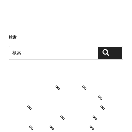
検索
検
検索
索:
教室・レッスンの特徴
Works
レッスン料金とご予約キャンセルについて
お知らせ
セッションイベントのご案内
お世話になっている方々
YouTube
Contact
SNS
プロフィール