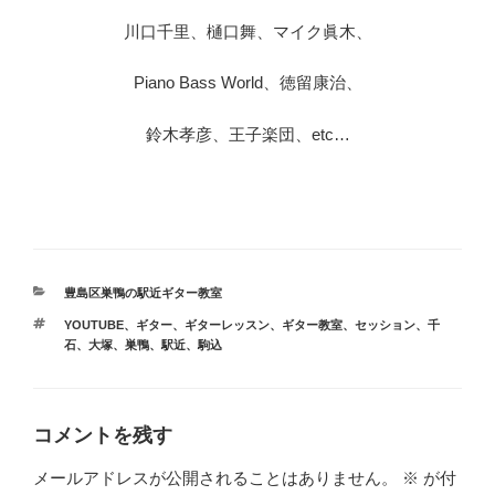
川口千里、樋口舞、マイク眞木、
Piano Bass World、徳留康治、
鈴木孝彦、王子楽団、etc…
カ
豊島区巣鴨の駅近ギター教室
テ
タ
YOUTUBE
、
ギター
、
ギターレッスン
、
ギター教室
、
セッション
、
千
ゴ
グ
石
、
大塚
、
巣鴨
、
駅近
、
駒込
リ
ー
コメントを残す
メールアドレスが公開されることはありません。
※
が付