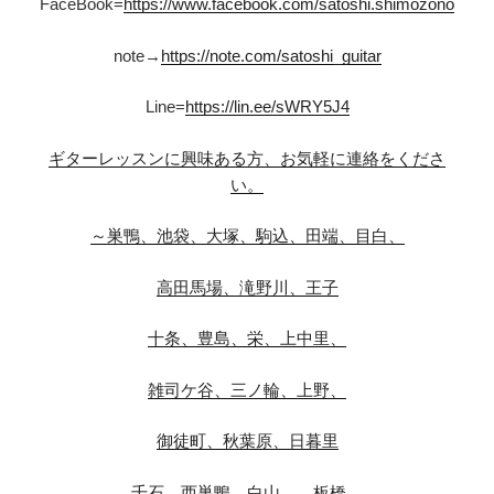
FaceBook=
https://www.facebook.com/satoshi.shimozono
note→
https://note.com/satoshi_guitar
Line=
https://lin.ee/sWRY5J4
ギターレッスンに興味ある方、お気軽に連絡をくださ
い。
～巣鴨、池袋、大塚、駒込、田端、目白、
高田馬場、滝野川、王子
十条、豊島、栄、上中里、
雑司ケ谷、三ノ輪、上野、
御徒町、秋葉原、日暮里
千石、西巣鴨、白山、、板橋、