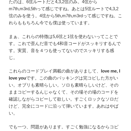
たのは、6弦ルートだと4,3,2弦のみ。4弦から
m7th,m3rd,5thって感じですね。あとは5弦ルートで4,3,2
弦のみを使う。4弦から5th,m7th,m3rdって感じですね。こ
れらももちろん今でも僕は使っています。
まぁ、これらの特徴は5,6弦と1弦を使わないってことで
す。これで歪んだ音でも4和音コードがスッキリするんで
す。実質、音を４つも使ってないのでスッキリする感
じ。
これらのコードプレイ満載の曲がありまして、
love me, I
love you
です。この曲のバッキングは完コピした方がい
い。オブリも素晴らしい。ソロも素晴らしいけど、その
ままコピーするんじゃなくて、その場その場のコードを
確認しながらコピーして欲しい。すごくロックなソロだ
けど、完全にコードに沿って弾いています。あれはやば
い。
でも一つ、問題があります。すごく勉強になるからコピ