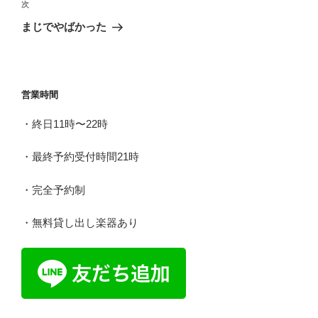
ビ
稿
次
次
ゲ
の
まじでやばかった
投
ー
稿
シ
ョ
営業時間
ン
・終日11時〜22時
・最終予約受付時間21時
・完全予約制
・無料貸し出し楽器あり