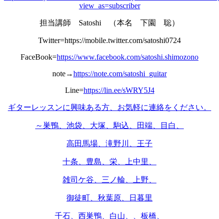
view_as=subscriber
担当講師 Satoshi （本名 下園 聡）
Twitter=https://mobile.twitter.com/satoshi0724
FaceBook=
https://www.facebook.com/satoshi.shimozono
note→
https://note.com/satoshi_guitar
Line=
https://lin.ee/sWRY5J4
ギターレッスンに興味ある方、お気軽に連絡をください。
～巣鴨、池袋、大塚、駒込、田端、目白、
高田馬場、滝野川、王子
十条、豊島、栄、上中里、
雑司ケ谷、三ノ輪、上野、
御徒町、秋葉原、日暮里
千石、西巣鴨、白山、、板橋、