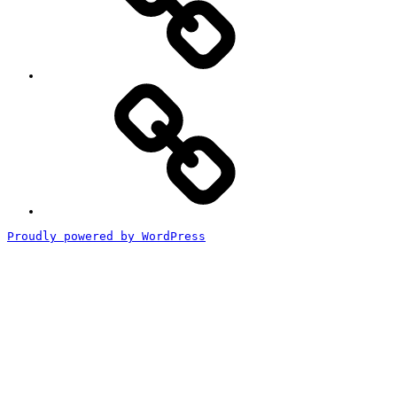
ル
な
し)
特
定
商
取
引
法
に
基
づ
く
Proudly powered by WordPress
表
記