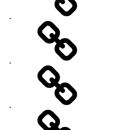
っ
て
い
る
YouTube
方々
Contact
SNS