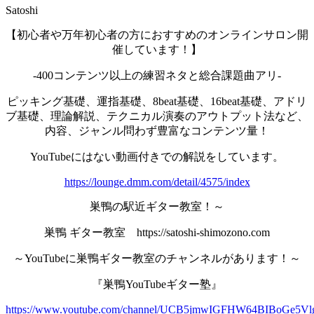
Satoshi
【初心者や万年初心者の方におすすめのオンラインサロン開
催しています！】
-400コンテンツ以上の練習ネタと総合課題曲アリ-
ピッキング基礎、運指基礎、8beat基礎、16beat基礎、アドリ
ブ基礎、理論解説、テクニカル演奏のアウトプット法など、
内容、ジャンル問わず豊富なコンテンツ量！
YouTubeにはない動画付きでの解説をしています。
https://lounge.dmm.com/detail/4575/index
巣鴨の駅近ギター教室！～
巣鴨 ギター教室 https://satoshi-shimozono.com
～YouTubeに巣鴨ギター教室のチャンネルがあります！～
『巣鴨YouTubeギター塾』
https://www.youtube.com/channel/UCB5jmwIGFHW64BIBoGe5Vl