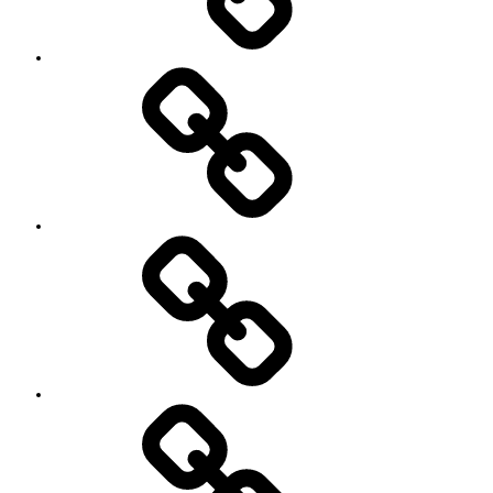
金
と
ご
予
お
約
知
キ
ら
ャ
せ
ン
セ
ル
に
つ
い
セ
て
ッ
シ
ョ
ン
イ
ベ
ン
ト
お
の
世
ご
話
案
に
内
な