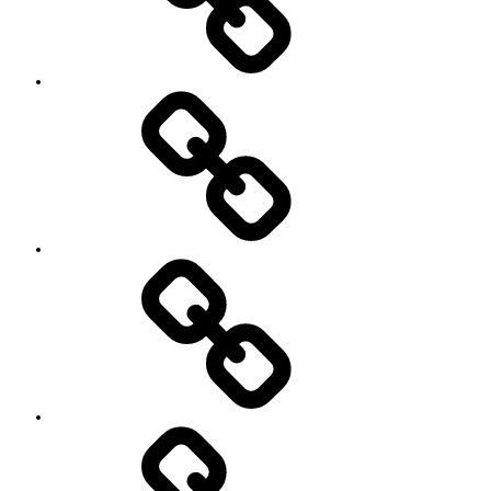
プ
ロ
フ
ィ
ー
ル
’90
Session!
~2nd~
レ
ポ
ー
ト
#2818
(タ
イ
ト