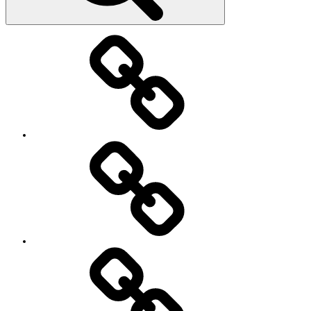
教
室・
レ
ッ
ス
ン
の
特
徴
Works
レ
ッ
ス
ン
料