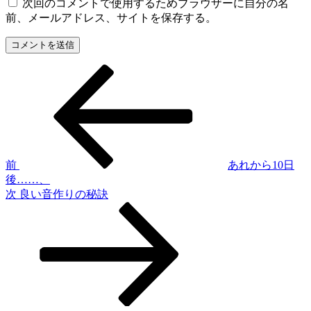
次回のコメントで使用するためブラウザーに自分の名
前、メールアドレス、サイトを保存する。
前
投
の
稿
投
稿
ナ
ビ
ゲ
前
あれから10日
後……、
ー
次
次
良い音作りの秘訣
シ
の
投
ョ
稿
ン