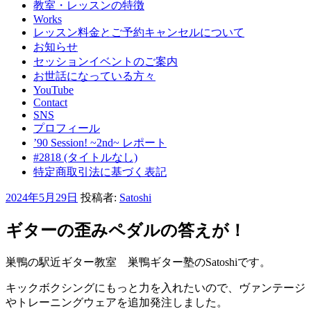
教室・レッスンの特徴
Works
レッスン料金とご予約キャンセルについて
お知らせ
セッションイベントのご案内
お世話になっている方々
YouTube
Contact
SNS
プロフィール
’90 Session! ~2nd~ レポート
#2818 (タイトルなし)
特定商取引法に基づく表記
投
2024年5月29日
投稿者:
Satoshi
稿
日:
ギターの歪みペダルの答えが！
巣鴨の駅近ギター教室 巣鴨ギター塾のSatoshiです。
キックボクシングにもっと力を入れたいので、ヴァンテージ
やトレーニングウェアを追加発注しました。