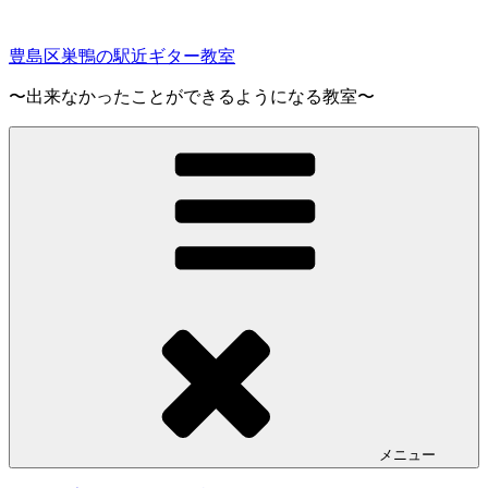
コ
ン
豊島区巣鴨の駅近ギター教室
テ
ン
〜出来なかったことができるようになる教室〜
ツ
へ
ス
キ
ッ
プ
メニュー