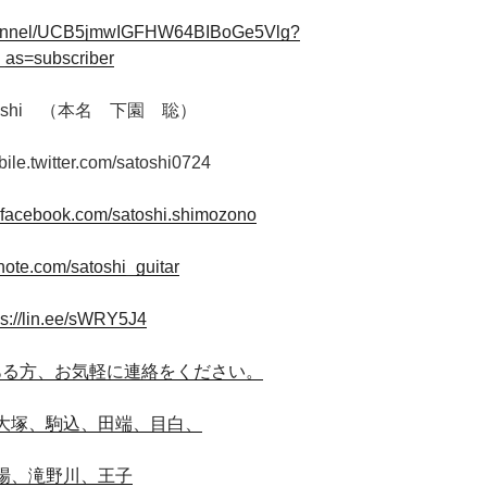
channel/UCB5jmwIGFHW64BIBoGe5Vlg?
_as=subscriber
oshi （本名 下園 聡）
bile.twitter.com/satoshi0724
.facebook.com/satoshi.shimozono
/note.com/satoshi_guitar
ps://lin.ee/sWRY5J4
ある方、お気軽に連絡をください。
大塚、駒込、田端、目白、
場、滝野川、王子