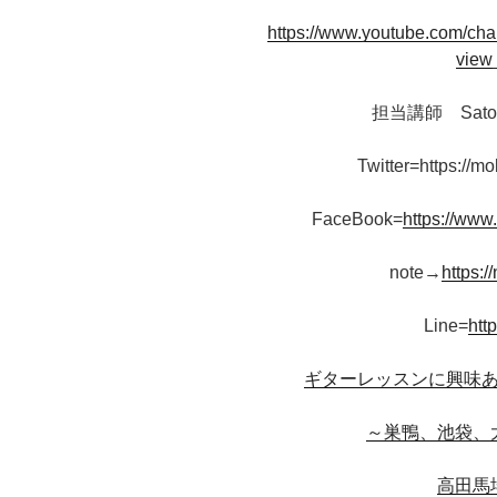
https://www.youtube.com/
view
担当講師 Sat
Twitter=https://mo
FaceBook=
https://www
note→
https:/
Line=
htt
ギターレッスンに興味
～巣鴨、池袋、
高田馬