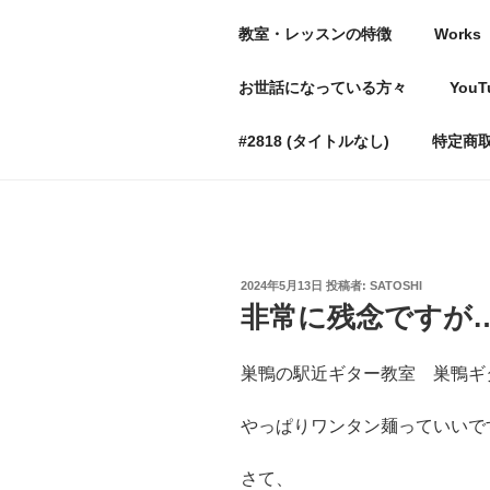
コ
教室・レッスンの特徴
Works
ン
テ
豊島区巣鴨の
お世話になっている方々
YouT
ン
〜出来なかったことができる
ツ
#2818 (タイトルなし)
特定商
へ
ス
キ
ッ
プ
投
2024年5月13日
投稿者:
SATOSHI
稿
非常に残念ですが
日:
巣鴨の駅近ギター教室 巣鴨ギター
やっぱりワンタン麺っていいで
さて、