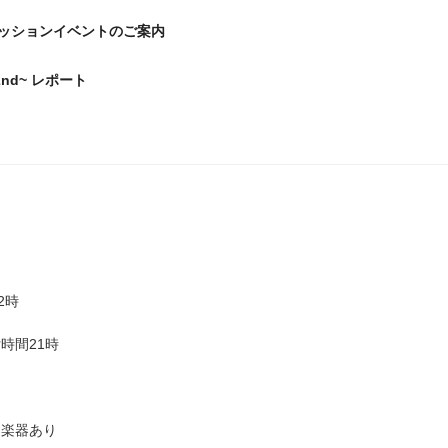
ッションイベントのご案内
 ~2nd~ レポート
2時
時間21時
し楽器あり