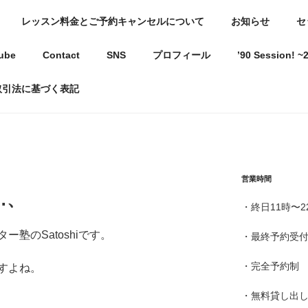
レッスン料金とご予約キャンセルについて
お知らせ
セ
駅近ギター教室
ube
Contact
SNS
プロフィール
’90 Session!
ようになる教室〜
取引法に基づく表記
営業時間
…、
・終日11時〜2
塾のSatoshiです。
・最終予約受付
・完全予約制
すよね。
・無料貸し出