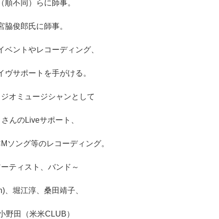
（順不同）らに師事。
宮脇俊郎氏に師事。
イベントやレコーディング、
イヴサポートを手がける。
タジオミュージシャンとして
さんのLiveサポート、
CMソング等のレコーディング。
アーティスト、バンド～
Japan)、堀江淳、桑田靖子、
小野田（米米CLUB）