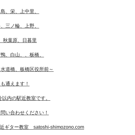
豊島、栄、上中里、
谷、三ノ輪、上野、
、秋葉原、日暮里
巣鴨、白山、、板橋、
、水道橋、板橋区役所前～
らも通えます！
分以内の駅近教室です。
お問い合わせください！
ー教室 satoshi-shimozono.com