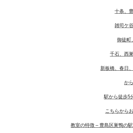
十条、
雑司ケ
御徒町
千石、西
新板橋、春日
か
駅から徒歩5
こちらから
教室の特徴 – 豊島区巣鴨の駅近ギタ