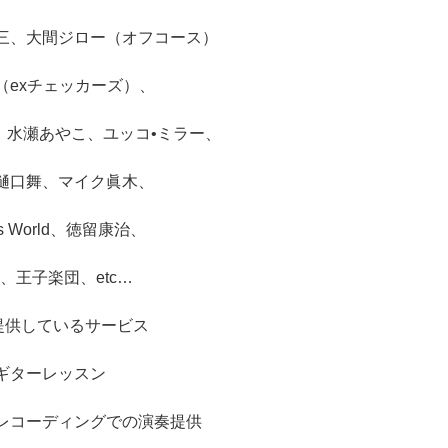
三、大間ジロー（オフコース）
（exチェッカーズ）、
、水瀬あやこ、ユッコ•ミラー、
樋口舞、マイク眞木、
ass World、徳留康治、
、王子楽団、etc…
iの提供しているサービス
ギターレッスン
ディングでの演奏提供