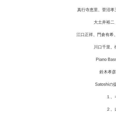
真行寺恵里、菅沼孝
大土井裕二
江口正祥、門倉有希
川口千里、
Piano B
鈴木孝彦
Satosh
１、
２、レコー