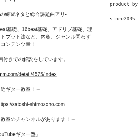
product by
上の練習ネタと総合課題曲アリ-
since2005
at基礎、16beat基礎、アドリブ基礎、理
ウトプット法など、内容、ジャンル問わず
なコンテンツ量！
い動画付きでの解説をしています。
dmm.com/detail/4575/index
駅近ギター教室！～
//satoshi-shimozono.com
ター教室のチャンネルがあります！～
ouTubeギター塾』