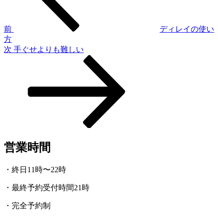
ビ
ゲ
前
ディレイの使い
方
ー
次
次
手ぐせよりも難しい
シ
の
投
ョ
稿
ン
営業時間
・終日11時〜22時
・最終予約受付時間21時
・完全予約制