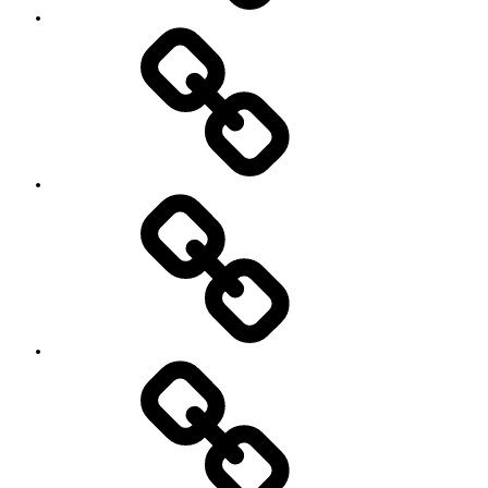
特
徴
Works
レ
ッ
ス
ン
料
金
と
ご
予
お
約
知
キ
ら
ャ
せ
ン
セ
ル