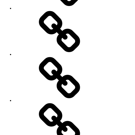
に
つ
い
セ
て
ッ
シ
ョ
ン
イ
ベ
ン
ト
お
の
世
ご
話
案
に
内
な
っ
て
い
る
YouTube
方々