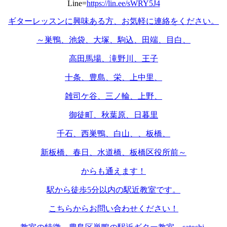
Line=
https://lin.ee/sWRY5J4
ギターレッスンに興味ある方、お気軽に連絡をください。
～巣鴨、池袋、大塚、駒込、田端、目白、
高田馬場、滝野川、王子
十条、豊島、栄、上中里、
雑司ケ谷、三ノ輪、上野、
御徒町、秋葉原、日暮里
千石、西巣鴨、白山、、板橋、
新板橋、春日、水道橋、板橋区役所前～
からも通えます！
駅から徒歩5分以内の駅近教室です。
こちらからお問い合わせください！