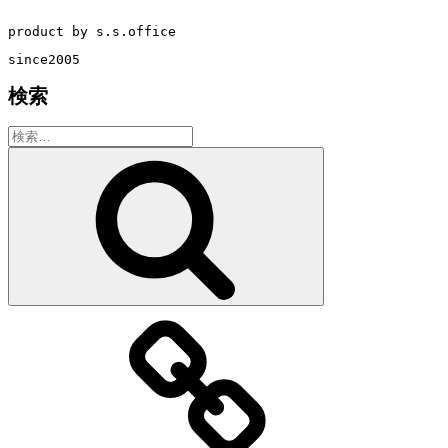
product by s.s.office
since2005
検索
検
索:
検
索
教
室・
レ
ッ
ス
ン
の