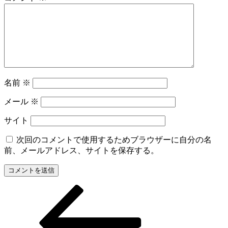
名前
※
メール
※
サイト
次回のコメントで使用するためブラウザーに自分の名
前、メールアドレス、サイトを保存する。
前
投
の
稿
投
稿
ナ