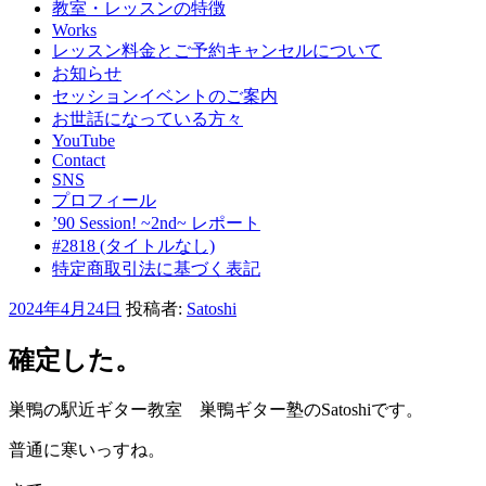
教室・レッスンの特徴
Works
レッスン料金とご予約キャンセルについて
お知らせ
セッションイベントのご案内
お世話になっている方々
YouTube
Contact
SNS
プロフィール
’90 Session! ~2nd~ レポート
#2818 (タイトルなし)
特定商取引法に基づく表記
投
2024年4月24日
投稿者:
Satoshi
稿
日:
確定した。
巣鴨の駅近ギター教室 巣鴨ギター塾のSatoshiです。
普通に寒いっすね。