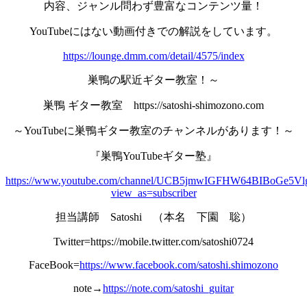
内容、ジャンル問わず豊富なコンテンツ量！
YouTubeにはない動画付きでの解説をしています。
https://lounge.dmm.com/detail/4575/index
巣鴨の駅近ギター教室！～
巣鴨 ギター教室 https://satoshi-shimozono.com
～YouTubeに巣鴨ギター教室のチャンネルがあります！～
『巣鴨YouTubeギター塾』
https://www.youtube.com/channel/UCB5jmwIGFHW64BIBoGe5Vl
view_as=subscriber
担当講師 Satoshi （本名 下園 聡）
Twitter=https://mobile.twitter.com/satoshi0724
FaceBook=
https://www.facebook.com/satoshi.shimozono
note→
https://note.com/satoshi_guitar