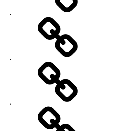
ル
’90
Session!
~2nd~
レ
ポ
ー
ト
#2818
(タ
イ
ト
ル
な
し)
特
定
商
取
引