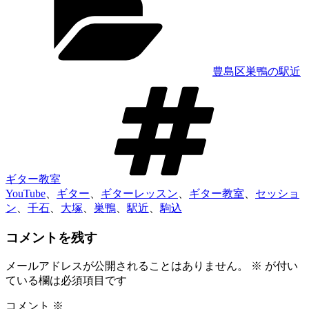
ゴ
リ
ー
豊島区巣鴨の駅近
タ
グ
ギター教室
YouTube
、
ギター
、
ギターレッスン
、
ギター教室
、
セッショ
ン
、
千石
、
大塚
、
巣鴨
、
駅近
、
駒込
コメントを残す
メールアドレスが公開されることはありません。
※
が付い
ている欄は必須項目です
コメント
※