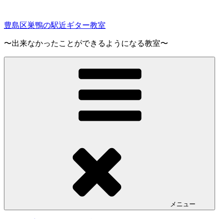
コ
ン
豊島区巣鴨の駅近ギター教室
テ
ン
〜出来なかったことができるようになる教室〜
ツ
へ
ス
キ
ッ
プ
メニュー