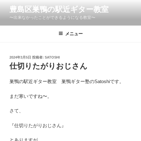
コ
豊島区巣鴨の駅近ギター教室
ン
〜出来なかったことができるようになる教室〜
テ
ン
ツ
メニュー
へ
ス
キ
投
2024年3月5日
投稿者:
SATOSHI
稿
ッ
仕切りたがりおじさん
日:
プ
巣鴨の駅近ギター教室 巣鴨ギター塾のSatoshiです。
まだ寒いですね〜。
さて、
『仕切りたがりおじさん』
とありますが。