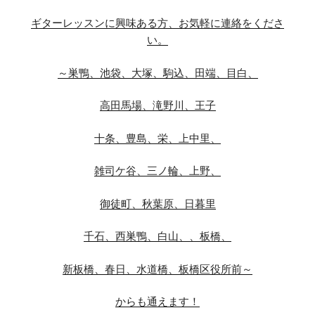
ギターレッスンに興味ある方、お気軽に連絡をくださ
い。
～巣鴨、池袋、大塚、駒込、田端、目白、
高田馬場、滝野川、王子
十条、豊島、栄、上中里、
雑司ケ谷、三ノ輪、上野、
御徒町、秋葉原、日暮里
千石、西巣鴨、白山、、板橋、
新板橋、春日、水道橋、板橋区役所前～
からも通えます！