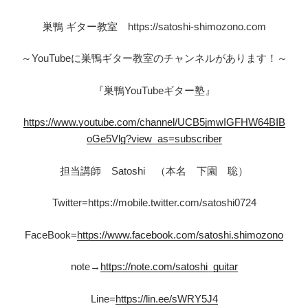
巣鴨 ギター教室 https://satoshi-shimozono.com
～YouTubeに巣鴨ギター教室のチャンネルがあります！～
『巣鴨YouTubeギター塾』
https://www.youtube.com/channel/UCB5jmwIGFHW64BIB
oGe5Vlg?view_as=subscriber
担当講師 Satoshi （本名 下園 聡）
Twitter=https://mobile.twitter.com/satoshi0724
FaceBook=
https://www.facebook.com/satoshi.shimozono
note→
https://note.com/satoshi_guitar
Line=
https://lin.ee/sWRY5J4