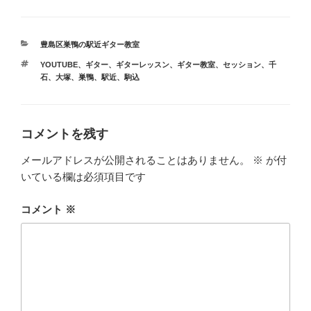
カ
豊島区巣鴨の駅近ギター教室
テ
タ
YOUTUBE
、
ギター
、
ギターレッスン
、
ギター教室
、
セッション
、
千
ゴ
グ
石
、
大塚
、
巣鴨
、
駅近
、
駒込
リ
ー
コメントを残す
メールアドレスが公開されることはありません。
※
が付
いている欄は必須項目です
コメント
※