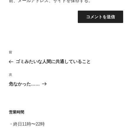
前、メールアドレス、サイトを保存する。
投
前
前
稿
の
ゴミみたいな人間に共通していること
ナ
投
ビ
稿
次
次
ゲ
の
危なかった……
投
ー
稿
シ
ョ
営業時間
ン
・終日11時〜22時