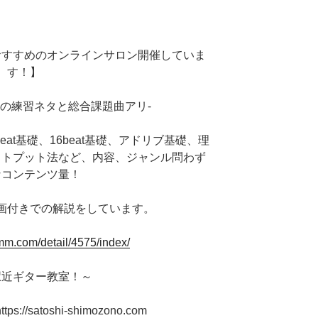
おすすめのオンラインサロン開催していま
す！】
上の練習ネタと総合課題曲アリ-
at基礎、16beat基礎、アドリブ基礎、理
ウトプット法など、内容、ジャンル問わず
なコンテンツ量！
い動画付きでの解説をしています。
dmm.com/detail/4575/index/
駅近ギター教室！～
//satoshi-shimozono.com