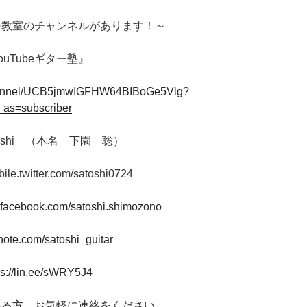
ター教室のチャンネルがあります！～
ouTubeギター塾』
channel/UCB5jmwIGFHW64BIBoGe5Vlg?
_as=subscriber
oshi （本名 下園 聡）
bile.twitter.com/satoshi0724
.facebook.com/satoshi.shimozono
/note.com/satoshi_guitar
ps://lin.ee/sWRY5J4
ある方、お気軽に連絡をください。