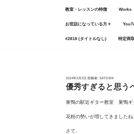
コ
教室・レッスンの特徴
Works
ン
テ
豊島区巣鴨の
お世話になっている方々
YouT
ン
〜出来なかったことができる
ツ
#2818 (タイトルなし)
特定商
へ
ス
キ
ッ
プ
投
2024年3月3日
投稿者:
SATOSHI
稿
優秀すぎると思う
日:
巣鴨の駅近ギター教室 巣鴨ギター
花粉の勢いが増してきましたね
さて、