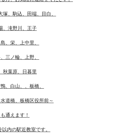
大塚、駒込、田端、目白、
場、滝野川、王子
豊島、栄、上中里、
谷、三ノ輪、上野、
、秋葉原、日暮里
巣鴨、白山、、板橋、
、水道橋、板橋区役所前～
らも通えます！
分以内の駅近教室です。