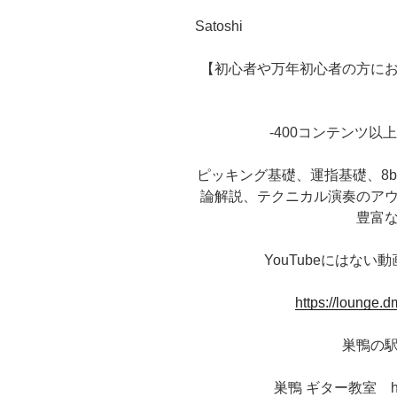
Satoshi
【初心者や万年初心者の方に
-400コンテンツ以
ピッキング基礎、運指基礎、8be
論解説、テクニカル演奏のア
豊富
YouTubeにはな
https://lounge.
巣鴨の
巣鴨 ギター教室 https: