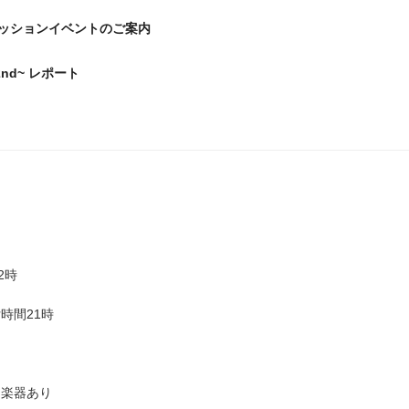
ッションイベントのご案内
 ~2nd~ レポート
2時
時間21時
し楽器あり