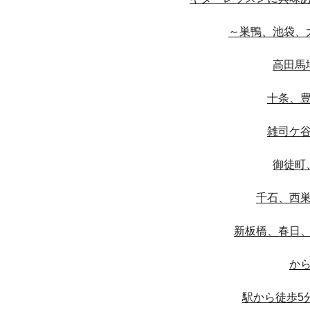
～巣鴨、池袋、
高田馬
十条、
雑司ケ
御徒町
千石、西
新板橋、春日
か
駅から徒歩5