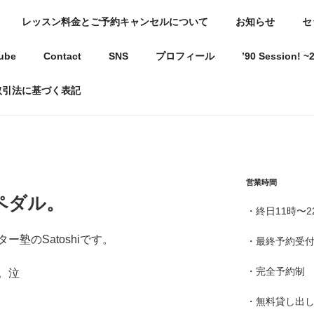
レッスン料金とご予約キャンセルについて
お知らせ
セ
駅近ギター教室
ube
Contact
SNS
プロフィール
’90 Session!
ようになる教室〜
取引法に基づく表記
営業時間
ペダル。
・終日11時〜2
塾のSatoshiです。
・最終予約受付
・完全予約制
。泣
・無料貸し出