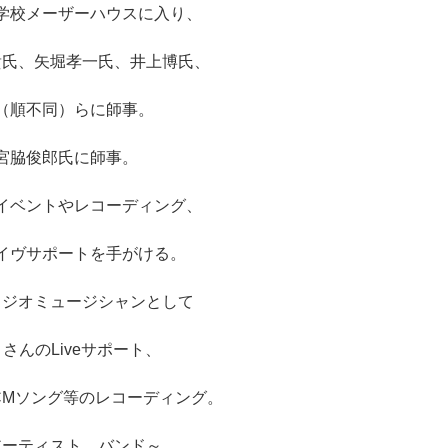
学校メーザーハウスに入り、
貴氏、矢堀孝一氏、井上博氏、
（順不同）らに師事。
宮脇俊郎氏に師事。
イベントやレコーディング、
イヴサポートを手がける。
タジオミュージシャンとして
さんのLiveサポート、
CMソング等のレコーディング。
アーティスト、バンド～