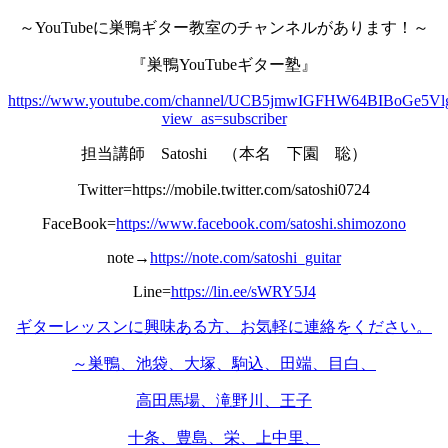
～YouTubeに巣鴨ギター教室のチャンネルがあります！～
『巣鴨YouTubeギター塾』
https://www.youtube.com/channel/UCB5jmwIGFHW64BIBoGe5Vl
view_as=subscriber
担当講師 Satoshi （本名 下園 聡）
Twitter=https://mobile.twitter.com/satoshi0724
FaceBook=
https://www.facebook.com/satoshi.shimozono
note→
https://note.com/satoshi_guitar
Line=
https://lin.ee/sWRY5J4
ギターレッスンに興味ある方、お気軽に連絡をください。
～巣鴨、池袋、大塚、駒込、田端、目白、
高田馬場、滝野川、王子
十条、豊島、栄、上中里、