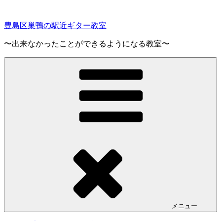
コ
ン
豊島区巣鴨の駅近ギター教室
テ
ン
〜出来なかったことができるようになる教室〜
ツ
へ
ス
キ
ッ
プ
メニュー