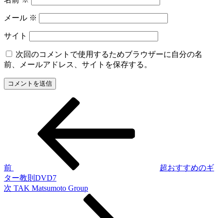
メール
※
サイト
次回のコメントで使用するためブラウザーに自分の名
前、メールアドレス、サイトを保存する。
前
投
の
稿
投
稿
ナ
ビ
ゲ
前
超おすすめのギ
ター教則DVD7
ー
次
次
TAK Matsumoto Group
シ
の
投
ョ