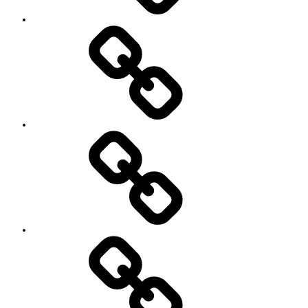
SNS
プ
ロ
フ
ィ
ー
ル
’90
Session!
~2nd~
レ
ポ
ー