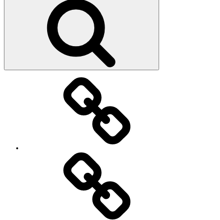
索
教
室・
レ
ッ
ス
ン
の
特
徴
Works