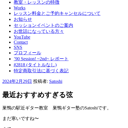
教室・レッスンの特徴
Works
レッスン料金とご予約キャンセルについて
お知らせ
セッションイベントのご案内
お世話になっている方々
YouTube
Contact
SNS
プロフィール
’90 Session! ~2nd~ レポート
#2818 (タイトルなし)
特定商取引法に基づく表記
投
2024年2月29日
投稿者:
Satoshi
稿
日:
最近おすすめすぎる弦
巣鴨の駅近ギター教室 巣鴨ギター塾のSatoshiです。
まだ寒いですね〜