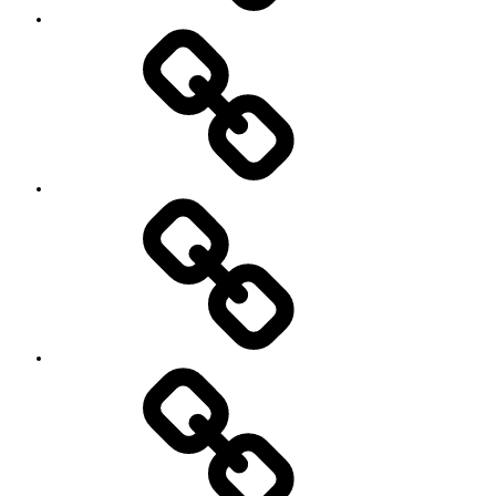
ン
ト
お
の
世
ご
話
案
に
内
な
っ
て
い
る
YouTube
方々
Contact