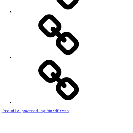
ト
#2818
(タ
イ
ト
ル
な
し)
特
定
商
取
引
法
に
基
づ
く
Proudly powered by WordPress
表
記