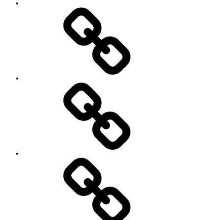
レ
ッ
ス
ン
料
金
と
ご
予
お
約
知
キ
ら
ャ
せ
ン
セ
ル
に
つ
い
セ
て
ッ
シ
ョ
ン
イ
ベ