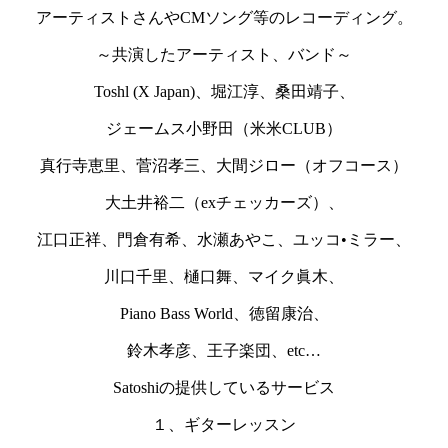
アーティストさんやCMソング等のレコーディング。
～共演したアーティスト、バンド～
Toshl (X Japan)、堀江淳、桑田靖子、
ジェームス小野田（米米CLUB）
真行寺恵里、菅沼孝三、大間ジロー（オフコース）
大土井裕二（exチェッカーズ）、
江口正祥、門倉有希、水瀬あやこ、ユッコ•ミラー、
川口千里、樋口舞、マイク眞木、
Piano Bass World、徳留康治、
鈴木孝彦、王子楽団、etc…
Satoshiの提供しているサービス
１、ギターレッスン