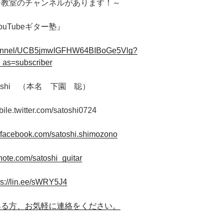
ター教室のチャンネルがあります！～
ouTubeギター塾』
channel/UCB5jmwIGFHW64BIBoGe5Vlg?
_as=subscriber
oshi （本名 下園 聡）
bile.twitter.com/satoshi0724
.facebook.com/satoshi.shimozono
/note.com/satoshi_guitar
ps://lin.ee/sWRY5J4
ある方、お気軽に連絡をください。