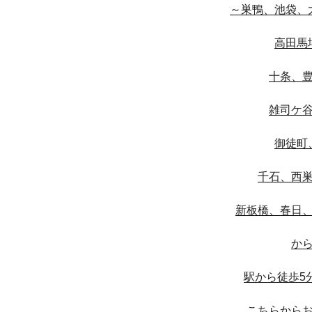
～巣鴨、池袋、
高田馬
十条、
雑司ケ
御徒町
千石、西
新板橋、春日
か
駅から徒歩5
こちらから