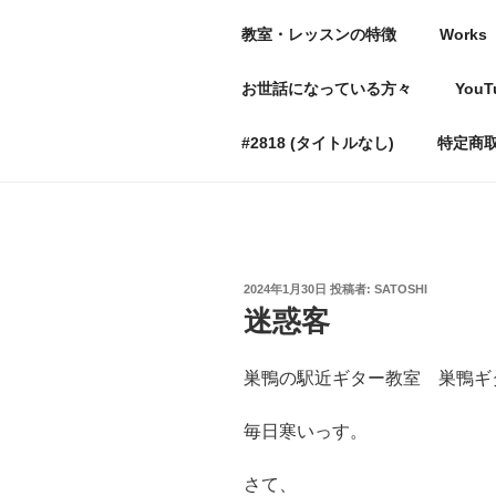
コ
教室・レッスンの特徴
Works
ン
テ
豊島区巣鴨の
お世話になっている方々
YouT
ン
〜出来なかったことができる
ツ
#2818 (タイトルなし)
特定商
へ
ス
キ
ッ
プ
投
2024年1月30日
投稿者:
SATOSHI
稿
迷惑客
日:
巣鴨の駅近ギター教室 巣鴨ギター
毎日寒いっす。
さて、