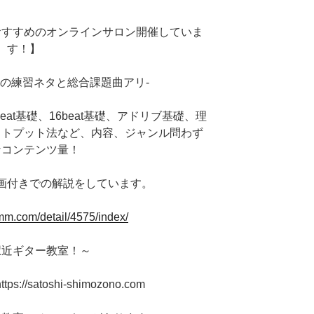
おすすめのオンラインサロン開催していま
す！】
上の練習ネタと総合課題曲アリ-
at基礎、16beat基礎、アドリブ基礎、理
ウトプット法など、内容、ジャンル問わず
なコンテンツ量！
い動画付きでの解説をしています。
dmm.com/detail/4575/index/
駅近ギター教室！～
//satoshi-shimozono.com