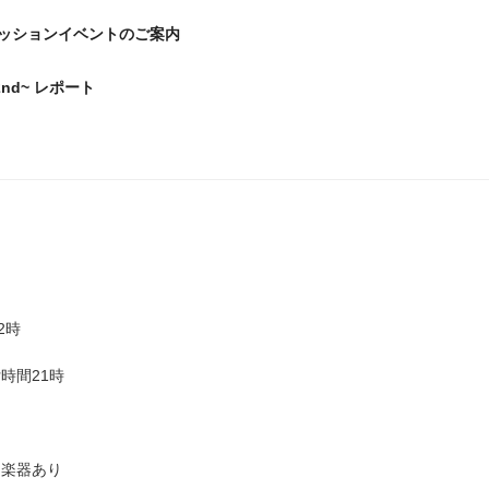
ッションイベントのご案内
 ~2nd~ レポート
2時
時間21時
し楽器あり