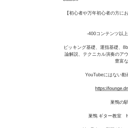
【初心者や万年初心者の方に
-400コンテンツ以
ピッキング基礎、運指基礎、8be
論解説、テクニカル演奏のア
豊富
YouTubeにはな
https://lounge.
巣鴨の
巣鴨 ギター教室 https: