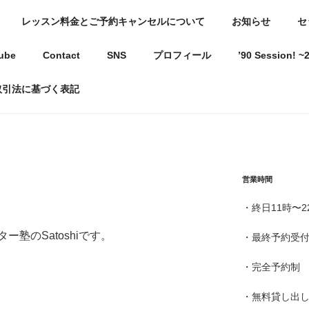
レッスン料金とご予約キャンセルについて
お知らせ
セ
駅近ギター教室
ube
Contact
SNS
プロフィール
’90 Session!
ようになる教室〜
取引法に基づく表記
営業時間
・終日11時〜2
塾のSatoshiです。
・最終予約受付
・完全予約制
・無料貸し出