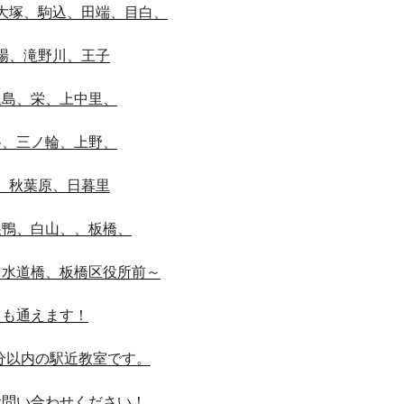
大塚、駒込、田端、目白、
場、滝野川、王子
豊島、栄、上中里、
谷、三ノ輪、上野、
、秋葉原、日暮里
巣鴨、白山、、板橋、
、水道橋、板橋区役所前～
らも通えます！
分以内の駅近教室です。
お問い合わせください！