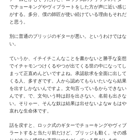
でチョーキングやヴィブラートをした方が声に近い感じ
がする。多分、僕の師匠が使い続けている理由もそれだ
と思う。
別に普通のブリッジのギターが悪い。というわけではな
い。
ていうか、イチイチこんなことを書かないと勝手な妄想
でイチャモンつけくるやつが出てくる世の中になってし
まって正直めんどいですよね。承認欲求を全面に出して
くる人、多すぎです。人から認めてもらいたいなら結果
を出すしかないんですよ。文句言っているからできない
んです。で、文句いう時は顔を出さない、名前も出さな
い。そりゃー、そんな奴は結果は出せないよなw もはや
哀れな生命体です。
話を戻すと、ロック式のギターでチョーキングやヴィブ
ラートすると当たり前だけど、ブリッジも動く。その感