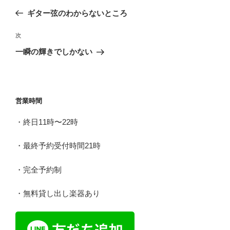
稿
の
ギター弦のわからないところ
ナ
投
ビ
稿
次
次
ゲ
の
一瞬の輝きでしかない
投
ー
稿
シ
ョ
営業時間
ン
・終日11時〜22時
・最終予約受付時間21時
・完全予約制
・無料貸し出し楽器あり