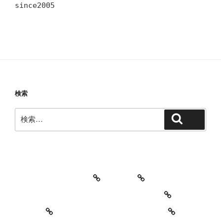
since2005
検索
検
検索
索:
教室・レッスンの特徴
Works
レッスン料金とご予約キャンセルについて
お知らせ
セッションイベントのご案内