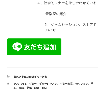
４、社会的マナーを持ち合わせている
音楽家の紹介
５、ジャムセッションホストアド
バイザー
カ
豊島区巣鴨の駅近ギター教室
テ
タ
YOUTUBE
、
ギター
、
ギターレッスン
、
ギター教室
、
セッション
、
千
ゴ
グ
石
、
大塚
、
巣鴨
、
駅近
、
駒込
リ
ー