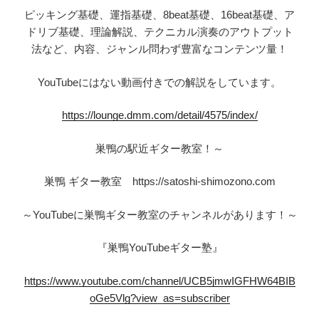
ピッキング基礎、運指基礎、8beat基礎、16beat基礎、ア
ドリブ基礎、理論解説、テクニカル演奏のアウトプット
法など、内容、ジャンル問わず豊富なコンテンツ量！
YouTubeにはない動画付きでの解説をしています。
https://lounge.dmm.com/detail/4575/index/
巣鴨の駅近ギター教室！～
巣鴨 ギター教室 https://satoshi-shimozono.com
～YouTubeに巣鴨ギター教室のチャンネルがあります！～
『巣鴨YouTubeギター塾』
https://www.youtube.com/channel/UCB5jmwIGFHW64BIB
oGe5Vlg?view_as=subscriber