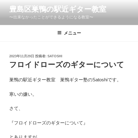
コ
豊島区巣鴨の駅近ギター教室
ン
〜出来なかったことができるようになる教室〜
テ
ン
ツ
メニュー
へ
ス
キ
投
2023年11月29日
投稿者:
SATOSHI
稿
ッ
フロイドローズのギターについて
日:
プ
巣鴨の駅近ギター教室 巣鴨ギター塾のSatoshiです。
寒いの嫌い。
さて、
『フロイドローズのギターについて』
とありますが。