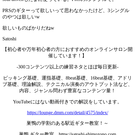
PRSのギターって欲しいって思わなかったけど、3シングル
のやつは欲しいw
欲しいものばかりだねw
Satoshi
【初心者や万年初心者の方におすすめのオンラインサロン開
催しています！】
-300コンテンツ以上の練習ネタとほぼ毎日更新-
ピッキング基礎、運指基礎、8beat基礎、16beat基礎、アドリ
ブ基礎、理論解説、テクニカル演奏のアウトプット法など、
内容、ジャンル問わず豊富なコンテンツ量！
YouTubeにはない動画付きでの解説をしています。
https://lounge.dmm.com/detail/4575/index/
巣鴨の学割のある駅近ギター教室！～
巣鴨 ギター教室 https://satoshi-shimozono.com