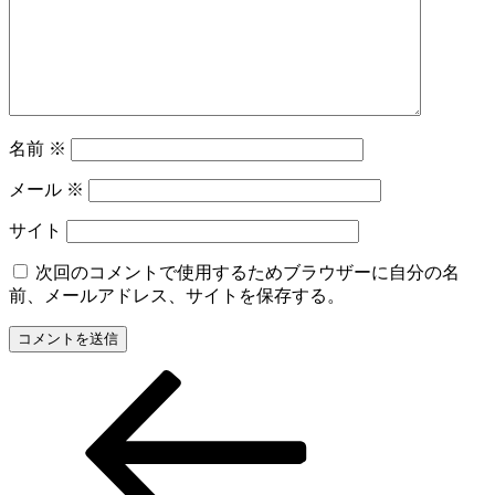
名前
※
メール
※
サイト
次回のコメントで使用するためブラウザーに自分の名
前、メールアドレス、サイトを保存する。
前
投
の
稿
投
稿
ナ
ビ