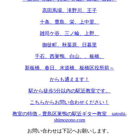
高田馬場、滝野川、王子
十条、豊島、栄、上中里、
雑司ケ谷、三ノ輪、上野、
御徒町、秋葉原、日暮里
千石、西巣鴨、白山、、板橋、
新板橋、春日、水道橋、板橋区役所前～
からも通えます！
駅から徒歩5分以内の駅近教室です。
こちらからお問い合わせください！
教室の特徴 – 豊島区巣鴨の駅近ギター教室 satoshi-
shimozono.com
お問い合わせは下記へお願いします。