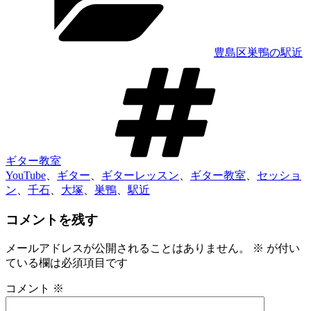
リ
ー
豊島区巣鴨の駅近
タ
グ
ギター教室
YouTube
、
ギター
、
ギターレッスン
、
ギター教室
、
セッショ
ン
、
千石
、
大塚
、
巣鴨
、
駅近
コメントを残す
メールアドレスが公開されることはありません。
※
が付い
ている欄は必須項目です
コメント
※