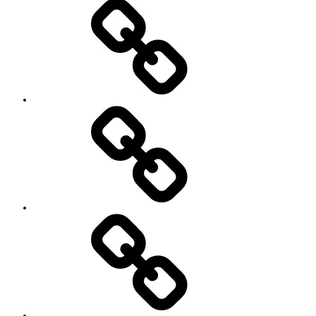
Works
レ
ッ
ス
ン
料
金
と
ご
予
お
約
知
キ
ら
ャ
せ
ン
セ
ル
に
つ