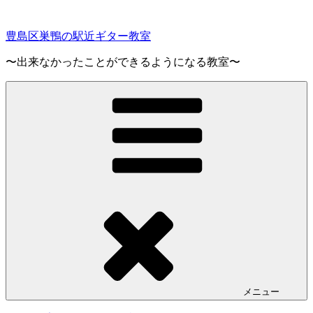
コ
ン
豊島区巣鴨の駅近ギター教室
テ
ン
〜出来なかったことができるようになる教室〜
ツ
へ
ス
キ
ッ
プ
メニュー