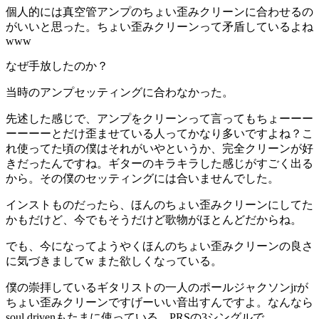
個人的には真空管アンプのちょい歪みクリーンに合わせるの
がいいと思った。ちょい歪みクリーンって矛盾しているよね
www
なぜ手放したのか？
当時のアンプセッティングに合わなかった。
先述した感じで、アンプをクリーンって言ってもちょーーー
ーーーーとだけ歪ませている人ってかなり多いですよね？こ
れ使ってた頃の僕はそれがいやというか、完全クリーンが好
きだったんですね。ギターのキラキラした感じがすごく出る
から。その僕のセッティングには合いませんでした。
インストものだったら、ほんのちょい歪みクリーンにしてた
かもだけど、今でもそうだけど歌物がほとんどだからね。
でも、今になってようやくほんのちょい歪みクリーンの良さ
に気づきましてw また欲しくなっている。
僕の崇拝しているギタリストの一人のポールジャクソンjrが
ちょい歪みクリーンですげーいい音出すんですよ。なんなら
soul drivenもたまに使っている。PRSの3シングルで。