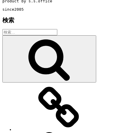
product by s.s.office
since2005
検索
検
索:
検
索
教
室・
レ
ッ
ス
ン
の
特
徴