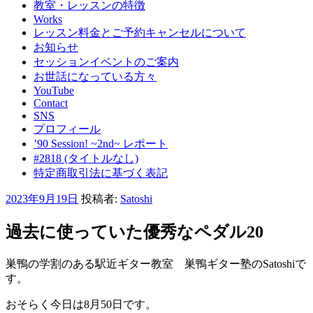
教室・レッスンの特徴
Works
レッスン料金とご予約キャンセルについて
お知らせ
セッションイベントのご案内
お世話になっている方々
YouTube
Contact
SNS
プロフィール
’90 Session! ~2nd~ レポート
#2818 (タイトルなし)
特定商取引法に基づく表記
投
2023年9月19日
投稿者:
Satoshi
稿
日:
過去に使っていた優秀なペダル20
巣鴨の学割のある駅近ギター教室 巣鴨ギター塾のSatoshiで
す。
おそらく今日は8月50日です。