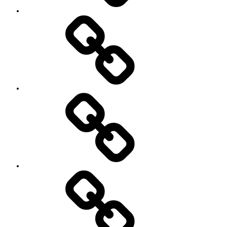
’90
Session!
~2nd~
レ
ポ
ー
ト
#2818
(タ
イ
ト
ル
な
し)
特
定
商
取
引
法