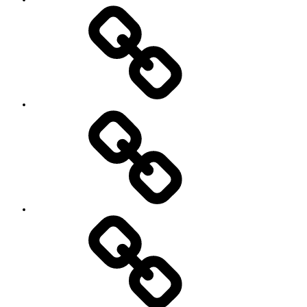
い
セ
て
ッ
シ
ョ
ン
イ
ベ
ン
ト
お
の
世
ご
話
案
に
内
な
っ
て
い
る
YouTube
方々