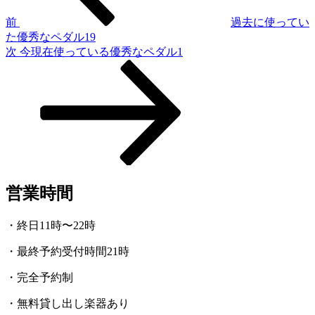
ゲ
前
過去に使ってい
た優秀なペダル19
ー
次
次
今現在使っている優秀なペダル1
シ
の
投
ョ
稿
ン
営業時間
・終日11時〜22時
・最終予約受付時間21時
・完全予約制
・無料貸し出し楽器あり