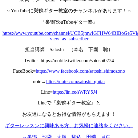
～YouTubeに巣鴨ギター教室のチャンネルがあります！～
『巣鴨YouTubeギター塾』
https://www.youtube.com/channel/UCB5jmwIGFHW64BIBoGe5Vl
view_as=subscriber
担当講師 Satoshi （本名 下園 聡）
Twitter=https://mobile.twitter.com/satoshi0724
FaceBook=
https://www.facebook.com/satoshi.shimozono
note→
https://note.com/satoshi_guitar
Line=
https://lin.ee/sWRY5J4
Lineで『巣鴨ギター教室』と
お友達になるとお得な情報がもらえます！
ギターレッスンに興味ある方、お気軽に連絡をください。
～巣鴨、池袋、大塚、駒込、田端、目白、