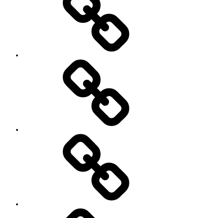
シ
ョ
ン
イ
ベ
ン
ト
お
の
世
ご
話
案
に
内
な
っ
て
い
る
YouTube
方々
Contact