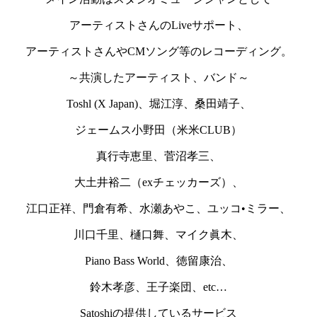
アーティストさんのLiveサポート、
アーティストさんやCMソング等のレコーディング。
～共演したアーティスト、バンド～
Toshl (X Japan)、堀江淳、桑田靖子、
ジェームス小野田（米米CLUB）
真行寺恵里、菅沼孝三、
大土井裕二（exチェッカーズ）、
江口正祥、門倉有希、水瀬あやこ、ユッコ•ミラー、
川口千里、樋口舞、マイク眞木、
Piano Bass World、徳留康治、
鈴木孝彦、王子楽団、etc…
Satoshiの提供しているサービス