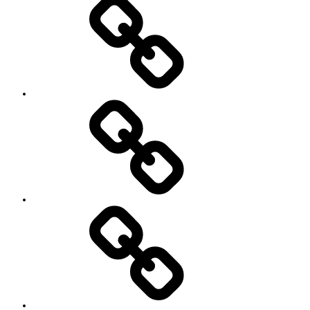
Session!
~2nd~
レ
ポ
ー
ト
#2818
(タ
イ
ト
ル
な
し)
特
定
商
取
引
法
に
基
づ