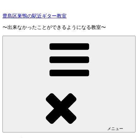
コ
ン
豊島区巣鴨の駅近ギター教室
テ
ン
〜出来なかったことができるようになる教室〜
ツ
へ
ス
キ
ッ
プ
メニュー