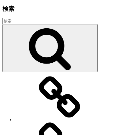
検索
検
索:
検
索
教
室・
レ
ッ
ス
ン
の
特
徴
Works