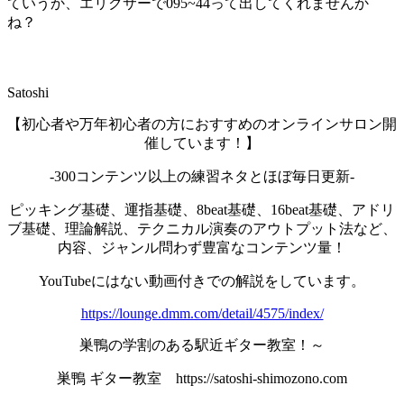
ていうか、エリクサーで095~44って出してくれませんか
ね？
Satoshi
【初心者や万年初心者の方におすすめのオンラインサロン開
催しています！】
-300コンテンツ以上の練習ネタとほぼ毎日更新-
ピッキング基礎、運指基礎、8beat基礎、16beat基礎、アドリ
ブ基礎、理論解説、テクニカル演奏のアウトプット法など、
内容、ジャンル問わず豊富なコンテンツ量！
YouTubeにはない動画付きでの解説をしています。
https://lounge.dmm.com/detail/4575/index/
巣鴨の学割のある駅近ギター教室！～
巣鴨 ギター教室 https://satoshi-shimozono.com