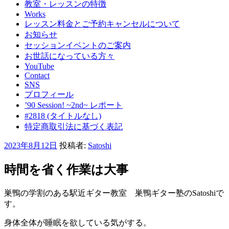
教室・レッスンの特徴
Works
レッスン料金とご予約キャンセルについて
お知らせ
セッションイベントのご案内
お世話になっている方々
YouTube
Contact
SNS
プロフィール
’90 Session! ~2nd~ レポート
#2818 (タイトルなし)
特定商取引法に基づく表記
投
2023年8月12日
投稿者:
Satoshi
稿
日:
時間を省く作業は大事
巣鴨の学割のある駅近ギター教室 巣鴨ギター塾のSatoshiで
す。
身体全体が睡眠を欲している気がする。