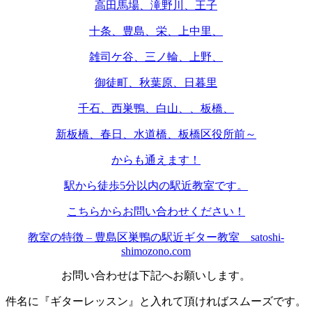
高田馬場、滝野川、王子
十条、豊島、栄、上中里、
雑司ケ谷、三ノ輪、上野、
御徒町、秋葉原、日暮里
千石、西巣鴨、白山、、板橋、
新板橋、春日、水道橋、板橋区役所前～
からも通えます！
駅から徒歩5分以内の駅近教室です。
こちらからお問い合わせください！
教室の特徴 – 豊島区巣鴨の駅近ギター教室 satoshi-
shimozono.com
お問い合わせは下記へお願いします。
件名に『ギターレッスン』と入れて頂ければスムーズです。