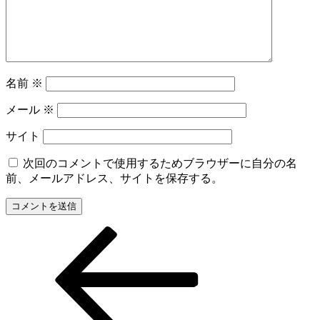
名前
※
メール
※
サイト
次回のコメントで使用するためブラウザーに自分の名
前、メールアドレス、サイトを保存する。
前
投
の
稿
投
稿
ナ
ビ