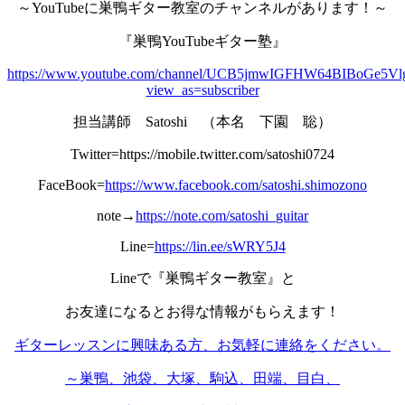
～YouTubeに巣鴨ギター教室のチャンネルがあります！～
『巣鴨YouTubeギター塾』
https://www.youtube.com/channel/UCB5jmwIGFHW64BIBoGe5Vl
view_as=subscriber
担当講師 Satoshi （本名 下園 聡）
Twitter=https://mobile.twitter.com/satoshi0724
FaceBook=
https://www.facebook.com/satoshi.shimozono
note→
https://note.com/satoshi_guitar
Line=
https://lin.ee/sWRY5J4
Lineで『巣鴨ギター教室』と
お友達になるとお得な情報がもらえます！
ギターレッスンに興味ある方、お気軽に連絡をください。
～巣鴨、池袋、大塚、駒込、田端、目白、