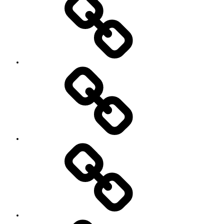
SNS
プ
ロ
フ
ィ
ー
ル
’90