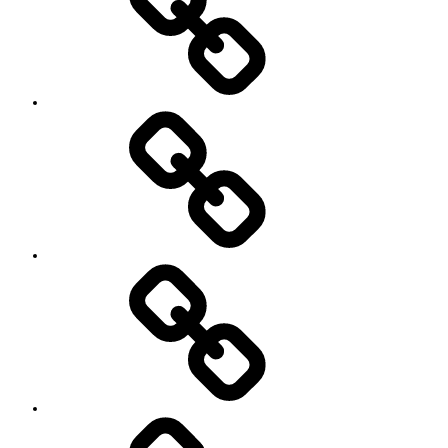
レ
ッ
ス
ン
料
金
と
ご
予
お
約
知
キ
ら
ャ
せ
ン
セ
ル
に
つ
い
セ
て
ッ