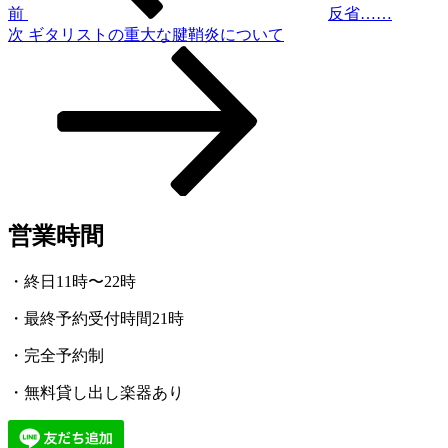
ゲ
前
反省……
次
次
ギタリストの重大な腱鞘炎について
ー
の
シ
投
稿
ョ
ン
営業時間
・終日11時〜22時
・最終予約受付時間21時
・完全予約制
・無料貸し出し楽器あり