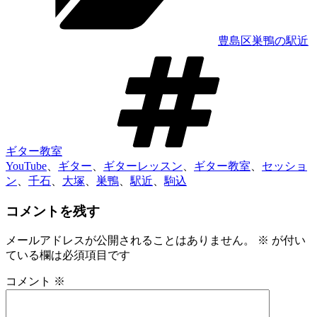
ー
豊島区巣鴨の駅近
タ
グ
ギター教室
YouTube
、
ギター
、
ギターレッスン
、
ギター教室
、
セッショ
ン
、
千石
、
大塚
、
巣鴨
、
駅近
、
駒込
コメントを残す
メールアドレスが公開されることはありません。
※
が付い
ている欄は必須項目です
コメント
※