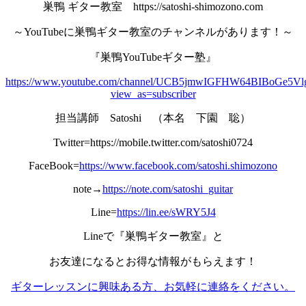
巣鴨 ギター教室 https://satoshi-shimozono.com
～YouTubeに巣鴨ギター教室のチャンネルがあります！～
『巣鴨YouTubeギター塾』
https://www.youtube.com/channel/UCB5jmwIGFHW64BIBoGe5Vl
view_as=subscriber
担当講師 Satoshi （本名 下園 聡）
Twitter=https://mobile.twitter.com/satoshi0724
FaceBook=
https://www.facebook.com/satoshi.shimozono
note→
https://note.com/satoshi_guitar
Line=
https://lin.ee/sWRY5J4
Lineで『巣鴨ギター教室』と
お友達になるとお得な情報がもらえます！
ギターレッスンに興味ある方、お気軽に連絡をください。