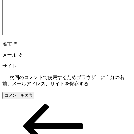
名前
※
メール
※
サイト
次回のコメントで使用するためブラウザーに自分の名
前、メールアドレス、サイトを保存する。
前
投
の
稿
投
稿
ナ