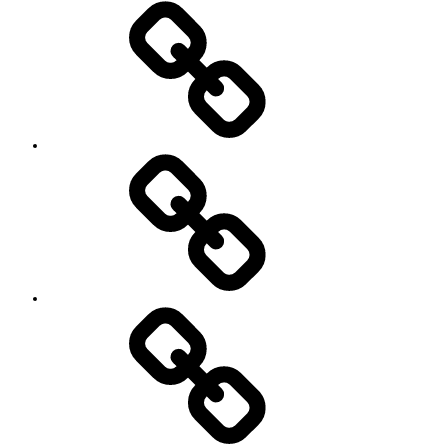
い
セ
て
ッ
シ
ョ
ン
イ
ベ
ン
ト
お
の
世
ご
話
案
に
内
な
っ
て
い
る
YouTube
方々