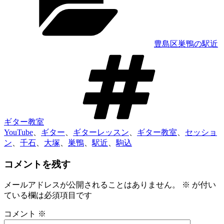
リ
ー
豊島区巣鴨の駅近
タ
グ
ギター教室
YouTube
、
ギター
、
ギターレッスン
、
ギター教室
、
セッショ
ン
、
千石
、
大塚
、
巣鴨
、
駅近
、
駒込
コメントを残す
メールアドレスが公開されることはありません。
※
が付い
ている欄は必須項目です
コメント
※