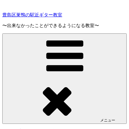
コ
ン
豊島区巣鴨の駅近ギター教室
テ
ン
〜出来なかったことができるようになる教室〜
ツ
へ
ス
キ
ッ
プ
メニュー