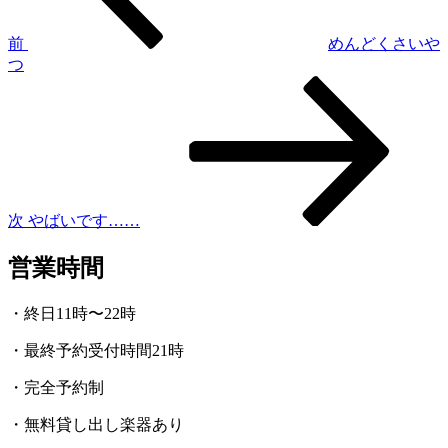
ビ
ゲ
前
めんどくさいや
つ
ー
次
シ
の
投
ョ
稿
ン
次
やばいです……
営業時間
・終日11時〜22時
・最終予約受付時間21時
・完全予約制
・無料貸し出し楽器あり