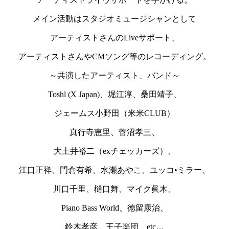
メイン活動はスタジオミュージシャンとして
アーティストさんのLiveサポート、
アーティストさんやCMソング等のレコーディング。
～共演したアーティスト、バンド～
Toshl (X Japan)、堀江淳、桑田靖子、
ジェームス小野田（米米CLUB）
真行寺恵里、菅沼孝三、
大土井裕二（exチェッカーズ）、
江口正祥、門倉有希、水瀬あやこ、ユッコ•ミラー、
川口千里、樋口舞、マイク眞木、
Piano Bass World、徳留康治、
鈴木孝彦、王子楽団、etc…