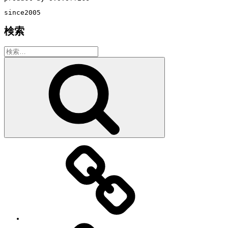
since2005
検索
検
索:
検
索
教
室・
レ
ッ
ス
ン
の
特
徴
Works