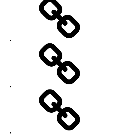
レ
ッ
ス
ン
料
金
と
ご
予
お
約
知
キ
ら
ャ
せ
ン
セ
ル
に
つ