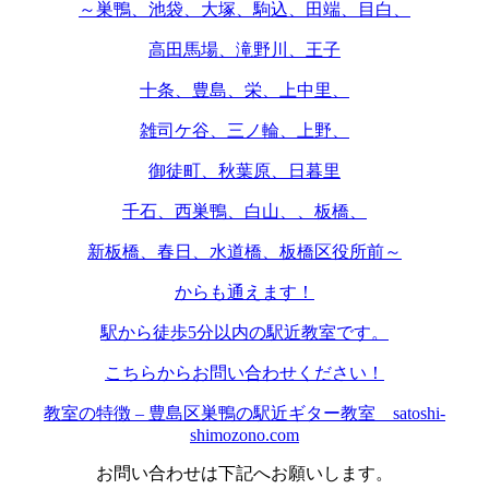
～巣鴨、池袋、大塚、駒込、田端、目白、
高田馬場、滝野川、王子
十条、豊島、栄、上中里、
雑司ケ谷、三ノ輪、上野、
御徒町、秋葉原、日暮里
千石、西巣鴨、白山、、板橋、
新板橋、春日、水道橋、板橋区役所前～
からも通えます！
駅から徒歩5分以内の駅近教室です。
こちらからお問い合わせください！
教室の特徴 – 豊島区巣鴨の駅近ギター教室 satoshi-
shimozono.com
お問い合わせは下記へお願いします。