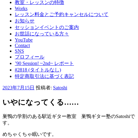
教室・レッスンの特徴
Works
レッスン料金とご予約キャンセルについて
お知らせ
セッションイベントのご案内
お世話になっている方々
YouTube
Contact
SNS
プロフィール
’90 Session! ~2nd~ レポート
#2818 (タイトルなし)
特定商取引法に基づく表記
投
2023年7月15日
投稿者:
Satoshi
稿
日:
いやになってくる……
巣鴨の学割のある駅近ギター教室 巣鴨ギター塾のSatoshiで
す。
めちゃくちゃ眠いです。