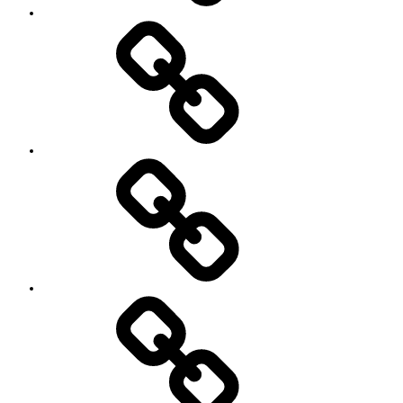
’90
Session!
~2nd~
レ
ポ
ー
ト
#2818
(タ
イ
ト
ル
な
し)
特
定
商
取
引
法
に