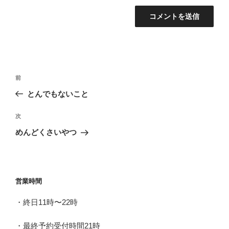
投
前
前
稿
の
とんでもないこと
ナ
投
ビ
稿
次
次
ゲ
の
めんどくさいやつ
投
ー
稿
シ
ョ
営業時間
ン
・終日11時〜22時
・最終予約受付時間21時