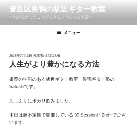
コ
豊島区巣鴨の駅近ギター教室
ン
〜出来なかったことができるようになる教室〜
テ
ン
ツ
メニュー
へ
ス
キ
投
2023年7月13日
投稿者:
SATOSHI
稿
ッ
人生がより豊かになる方法
日:
プ
巣鴨の学割のある駅近ギター教室 巣鴨ギター塾の
Satoshiです。
久しぶりにポカリ飲みました。
本日は超不定期で開催している’90 Session! ~2nd~でござ
います。