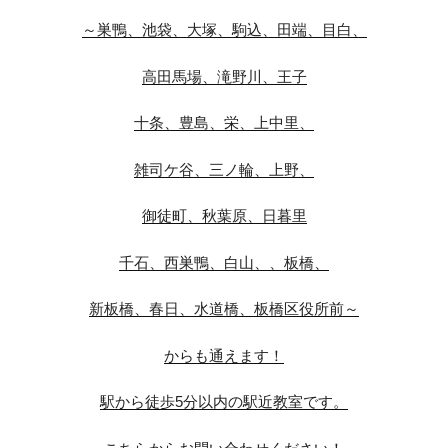
～巣鴨、池袋、大塚、駒込、田端、目白、
高田馬場、滝野川、王子
十条、豊島、栄、上中里、
雑司ケ谷、三ノ輪、上野、
御徒町、秋葉原、日暮里
千石、西巣鴨、白山、、板橋、
新板橋、春日、水道橋、板橋区役所前～
からも通えます！
駅から徒歩5分以内の駅近教室です。