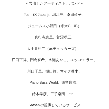
～共演したアーティスト、バンド～
Toshl (X Japan)、堀江淳、桑田靖子、
ジェームス小野田（米米CLUB）
真行寺恵里、菅沼孝三、
大土井裕二（exチェッカーズ）、
江口正祥、門倉有希、水瀬あやこ、ユッコ•ミラー、
川口千里、樋口舞、マイク眞木、
Piano Bass World、徳留康治、
鈴木孝彦、王子楽団、etc…
Satoshiの提供しているサービス