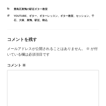
カ
豊島区巣鴨の駅近ギター教室
テ
タ
YOUTUBE
、
ギター
、
ギターレッスン
、
ギター教室
、
セッション
、
千
ゴ
グ
石
、
大塚
、
巣鴨
、
駅近
、
駒込
リ
ー
コメントを残す
メールアドレスが公開されることはありません。
※
が付
いている欄は必須項目です
コメント
※