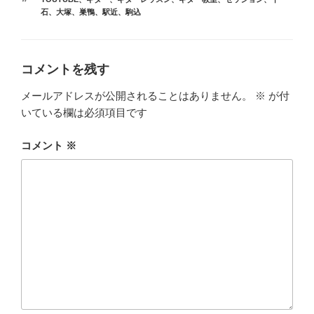
ゴ
グ
石
、
大塚
、
巣鴨
、
駅近
、
駒込
リ
ー
コメントを残す
メールアドレスが公開されることはありません。
※
が付
いている欄は必須項目です
コメント
※