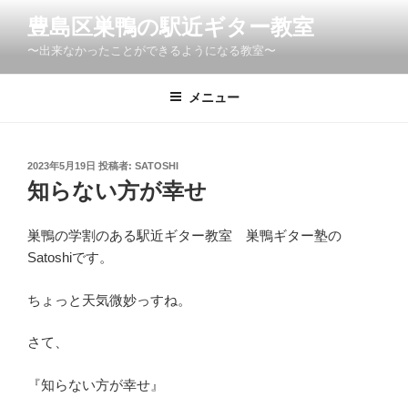
コ
豊島区巣鴨の駅近ギター教室
ン
〜出来なかったことができるようになる教室〜
テ
ン
ツ
メニュー
へ
ス
キ
投
2023年5月19日
投稿者:
SATOSHI
稿
ッ
知らない方が幸せ
日:
プ
巣鴨の学割のある駅近ギター教室 巣鴨ギター塾の
Satoshiです。
ちょっと天気微妙っすね。
さて、
『知らない方が幸せ』