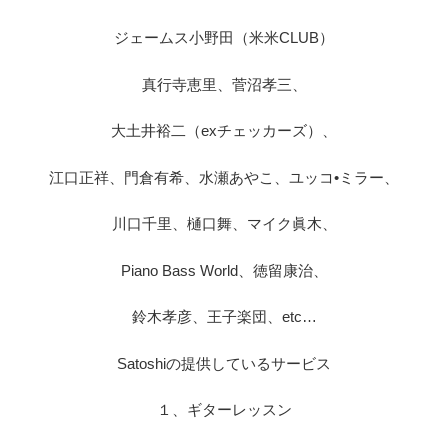
ジェームス小野田（米米CLUB）
真行寺恵里、菅沼孝三、
大土井裕二（exチェッカーズ）、
江口正祥、門倉有希、水瀬あやこ、ユッコ•ミラー、
川口千里、樋口舞、マイク眞木、
Piano Bass World、徳留康治、
鈴木孝彦、王子楽団、etc…
Satoshiの提供しているサービス
１、ギターレッスン