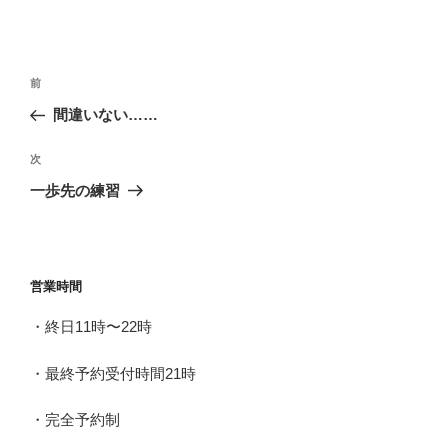
投
前
前
稿
の
間違いない……
ナ
投
ビ
稿
次
次
ゲ
の
一歩先の練習
投
ー
稿
シ
ョ
営業時間
ン
・終日11時〜22時
・最終予約受付時間21時
・完全予約制