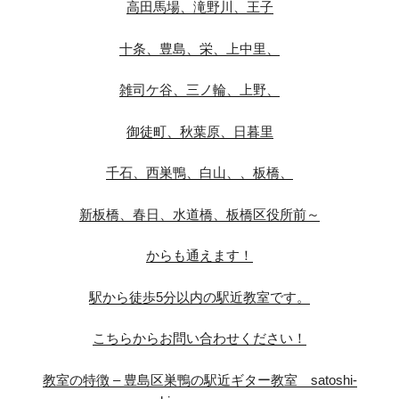
高田馬場、滝野川、王子
十条、豊島、栄、上中里、
雑司ケ谷、三ノ輪、上野、
御徒町、秋葉原、日暮里
千石、西巣鴨、白山、、板橋、
新板橋、春日、水道橋、板橋区役所前～
からも通えます！
駅から徒歩5分以内の駅近教室です。
こちらからお問い合わせください！
教室の特徴 – 豊島区巣鴨の駅近ギター教室 satoshi-