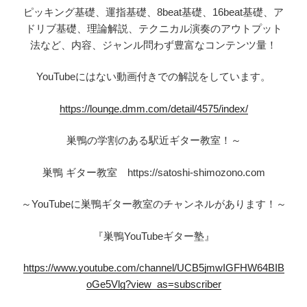
ピッキング基礎、運指基礎、8beat基礎、16beat基礎、ア
ドリブ基礎、理論解説、テクニカル演奏のアウトプット
法など、内容、ジャンル問わず豊富なコンテンツ量！
YouTubeにはない動画付きでの解説をしています。
https://lounge.dmm.com/detail/4575/index/
巣鴨の学割のある駅近ギター教室！～
巣鴨 ギター教室 https://satoshi-shimozono.com
～YouTubeに巣鴨ギター教室のチャンネルがあります！～
『巣鴨YouTubeギター塾』
https://www.youtube.com/channel/UCB5jmwIGFHW64BIB
oGe5Vlg?view_as=subscriber