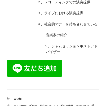
２、レコーディングでの演奏提供
３、ライブにおける演奏提供
４、社会的マナーを持ち合わせている
音楽家の紹介
５、ジャムセッションホストアド
バイザー
カ
未分類
テ
タ
YOUTUBE
、
ギター
、
ギターレッスン
、
ギター教室
、
セッション
、
千