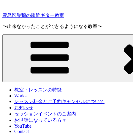
コ
ン
豊島区巣鴨の駅近ギター教室
テ
ン
〜出来なかったことができるようになる教室〜
ツ
へ
ス
キ
ッ
プ
教室・レッスンの特徴
Works
レッスン料金とご予約キャンセルについて
お知らせ
セッションイベントのご案内
お世話になっている方々
YouTube
Contact