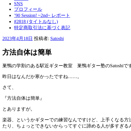
SNS
プロフィール
’90 Session! ~2nd~ レポート
#2818 (タイトルなし)
特定商取引法に基づく表記
投
2023年4月18日
投稿者:
Satoshi
稿
日:
方法自体は簡単
巣鴨の学割のある駅近ギター教室 巣鴨ギター塾のSatoshiで
昨日はなんだか寒かったですね……。
さて、
『方法自体は簡単』
とありますが。
楽器、というかギターでの練習なんですけど、上手くなる方
たり、ちょっとできないからってすぐに諦める人が多すぎる