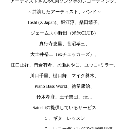
アーティストさんやCMソング等のレコーディング。
～共演したアーティスト、バンド～
Toshl (X Japan)、堀江淳、桑田靖子、
ジェームス小野田（米米CLUB）
真行寺恵里、菅沼孝三、
大土井裕二（exチェッカーズ）、
江口正祥、門倉有希、水瀬あやこ、ユッコ•ミラー、
川口千里、樋口舞、マイク眞木、
Piano Bass World、徳留康治、
鈴木孝彦、王子楽団、etc…
Satoshiの提供しているサービス
１、ギターレッスン
２、レコーディングでの演奏提供