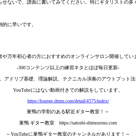
らせないで、譜面に書いてみてください。特にギタリストの多
倒的に早いです。
者や万年初心者の方におすすめのオンラインサロン開催してい
-300コンテンツ以上の練習ネタとほぼ毎日更新-
eat基礎、アドリブ基礎、理論解説、テクニカル演奏のアウトプッ
YouTubeにはない動画付きでの解説をしています。
https://lounge.dmm.com/detail/4575/index/
巣鴨の学割のある駅近ギター教室！～
巣鴨 ギター教室 https://satoshi-shimozono.com
～YouTubeに巣鴨ギター教室のチャンネルがあります！～