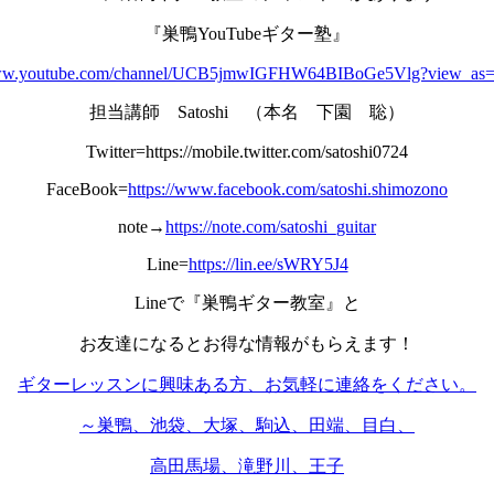
『巣鴨YouTubeギター塾』
www.youtube.com/channel/UCB5jmwIGFHW64BIBoGe5Vlg?view_as=s
担当講師 Satoshi （本名 下園 聡）
Twitter=https://mobile.twitter.com/satoshi0724
FaceBook=
https://www.facebook.com/satoshi.shimozono
note→
https://note.com/satoshi_guitar
Line=
https://lin.ee/sWRY5J4
Lineで『巣鴨ギター教室』と
お友達になるとお得な情報がもらえます！
ギターレッスンに興味ある方、お気軽に連絡をください。
～巣鴨、池袋、大塚、駒込、田端、目白、
高田馬場、滝野川、王子