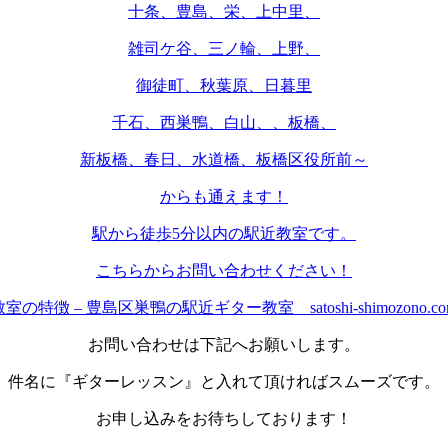
十条、豊島、栄、上中里、
雑司ケ谷、三ノ輪、上野、
御徒町、秋葉原、日暮里
千石、西巣鴨、白山、、板橋、
新板橋、春日、水道橋、板橋区役所前～
からも通えます！
駅から徒歩5分以内の駅近教室です。
こちらからお問い合わせください！
教室の特徴 – 豊島区巣鴨の駅近ギター教室 satoshi-shimozono.co
お問い合わせは下記へお願いします。
件名に『ギターレッスン』と入れて頂ければスムーズです。
お申し込みをお待ちしております！