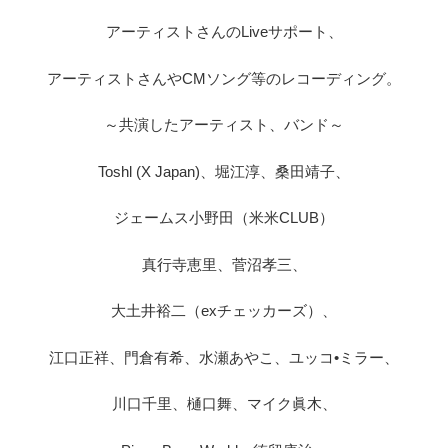
アーティストさんのLiveサポート、
アーティストさんやCMソング等のレコーディング。
～共演したアーティスト、バンド～
Toshl (X Japan)、堀江淳、桑田靖子、
ジェームス小野田（米米CLUB）
真行寺恵里、菅沼孝三、
大土井裕二（exチェッカーズ）、
江口正祥、門倉有希、水瀬あやこ、ユッコ•ミラー、
川口千里、樋口舞、マイク眞木、