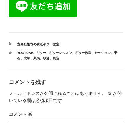
カ
豊島区巣鴨の駅近ギター教室
テ
タ
YOUTUBE
、
ギター
、
ギターレッスン
、
ギター教室
、
セッション
、
千
ゴ
グ
石
、
大塚
、
巣鴨
、
駅近
、
駒込
リ
ー
コメントを残す
メールアドレスが公開されることはありません。
※
が付
いている欄は必須項目です
コメント
※