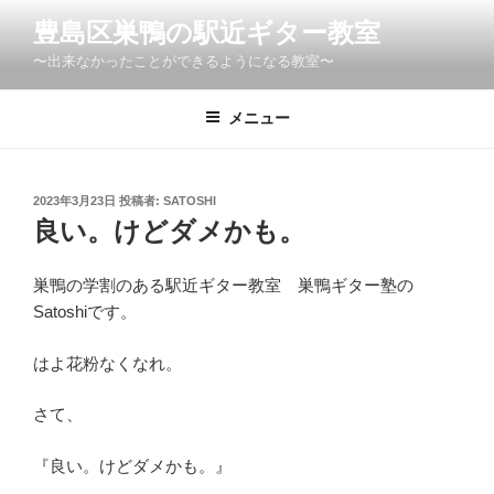
コ
豊島区巣鴨の駅近ギター教室
ン
〜出来なかったことができるようになる教室〜
テ
ン
ツ
メニュー
へ
ス
キ
投
2023年3月23日
投稿者:
SATOSHI
稿
ッ
良い。けどダメかも。
日:
プ
巣鴨の学割のある駅近ギター教室 巣鴨ギター塾の
Satoshiです。
はよ花粉なくなれ。
さて、
『良い。けどダメかも。』