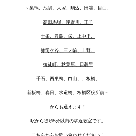
～巣鴨、池袋、大塚、駒込、田端、目白、
高田馬場、滝野川、王子
十条、豊島、栄、上中里、
雑司ケ谷、三ノ輪、上野、
御徒町、秋葉原、日暮里
千石、西巣鴨、白山、、板橋、
新板橋、春日、水道橋、板橋区役所前～
からも通えます！
駅から徒歩5分以内の駅近教室です。
こちらからお問い合わせください！