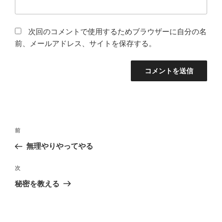
次回のコメントで使用するためブラウザーに自分の名
前、メールアドレス、サイトを保存する。
投
前
前
稿
の
無理やりやってやる
ナ
投
ビ
稿
次
次
ゲ
の
秘密を教える
投
ー
稿
シ