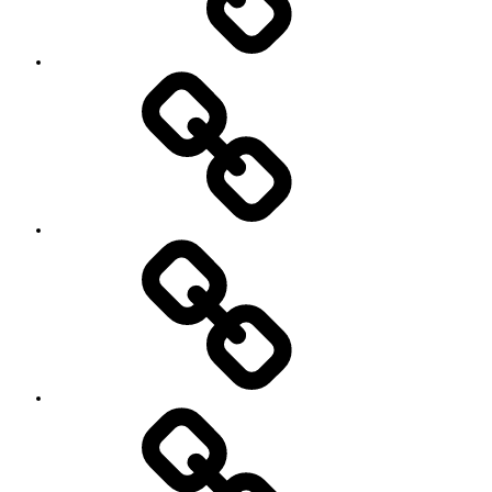
レ
ッ
ス
ン
料
金
と
ご
予
お
約
知
キ
ら
ャ
せ
ン
セ
ル
に
つ
い
セ
て
ッ
シ
ョ