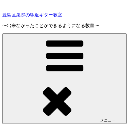
コ
ン
豊島区巣鴨の駅近ギター教室
テ
ン
〜出来なかったことができるようになる教室〜
ツ
へ
ス
キ
ッ
プ
メニュー