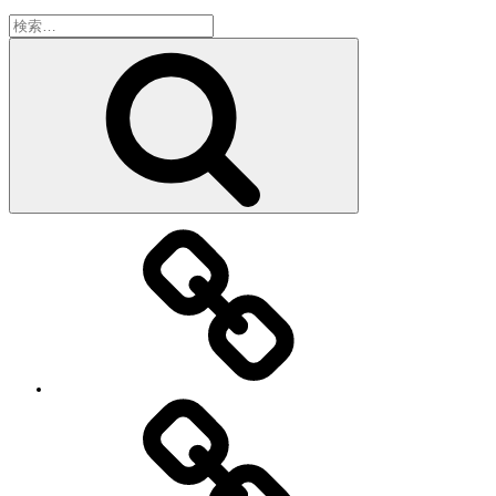
検
索:
検
索
教
室・
レ
ッ
ス
ン
の
特
徴
Works