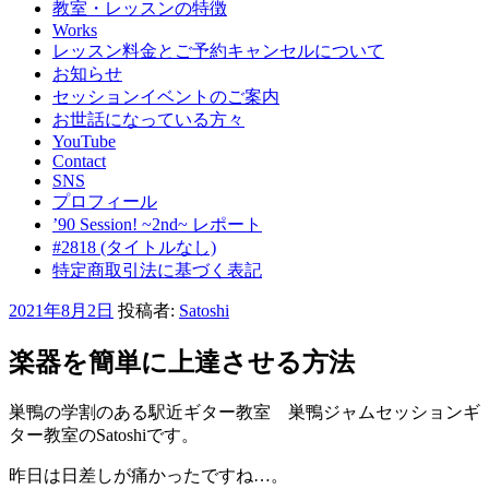
教室・レッスンの特徴
Works
レッスン料金とご予約キャンセルについて
お知らせ
セッションイベントのご案内
お世話になっている方々
YouTube
Contact
SNS
プロフィール
’90 Session! ~2nd~ レポート
#2818 (タイトルなし)
特定商取引法に基づく表記
投
2021年8月2日
投稿者:
Satoshi
稿
日:
楽器を簡単に上達させる方法
巣鴨の学割のある駅近ギター教室 巣鴨ジャムセッションギ
ター教室のSatoshiです。
昨日は日差しが痛かったですね…。