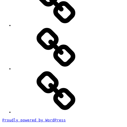
ポ
ー
ト
#2818
(タ
イ
ト
ル
な
し)
特
定
商
取
引
法
に
基
づ
く
Proudly powered by WordPress
表