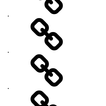
ン
イ
ベ
ン
ト
お
の
世
ご
話
案
に
内
な
っ
て
い
る
YouTube
方々
Contact