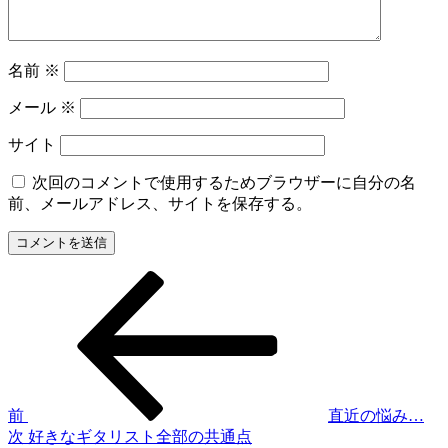
名前
※
メール
※
サイト
次回のコメントで使用するためブラウザーに自分の名
前、メールアドレス、サイトを保存する。
前
投
の
稿
投
稿
ナ
ビ
ゲ
前
直近の悩み…
次
次
好きなギタリスト全部の共通点
ー