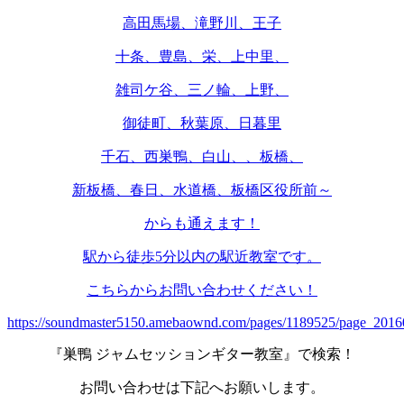
高田馬場、滝野川、王子
十条、豊島、栄、上中里、
雑司ケ谷、三ノ輪、上野、
御徒町、秋葉原、日暮里
千石、西巣鴨、白山、、板橋、
新板橋、春日、水道橋、板橋区役所前～
からも通えます！
駅から徒歩5分以内の駅近教室です。
こちらからお問い合わせください！
https://soundmaster5150.amebaownd.com/pages/1189525/page_201
『巣鴨 ジャムセッションギター教室』で検索！
お問い合わせは下記へお願いします。