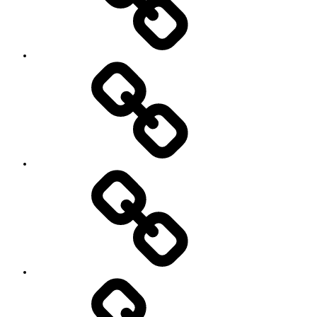
SNS
プ
ロ
フ
ィ
ー
ル
’90
Session!
~2nd~
レ