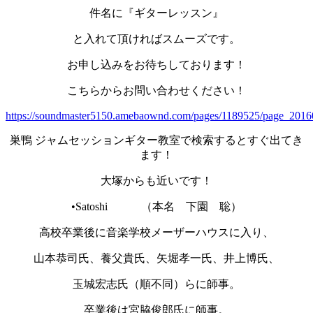
件名に『ギターレッスン』
と入れて頂ければスムーズです。
お申し込みをお待ちしております！
こちらからお問い合わせください！
https://soundmaster5150.amebaownd.com/pages/1189525/page_201
巣鴨 ジャムセッションギター教室で検索するとすぐ出てき
ます！
大塚からも近いです！
•Satoshi （本名 下園 聡）
高校卒業後に音楽学校メーザーハウスに入り、
山本恭司氏、養父貴氏、矢堀孝一氏、井上博氏、
玉城宏志氏（順不同）らに師事。
卒業後は宮脇俊郎氏に師事。