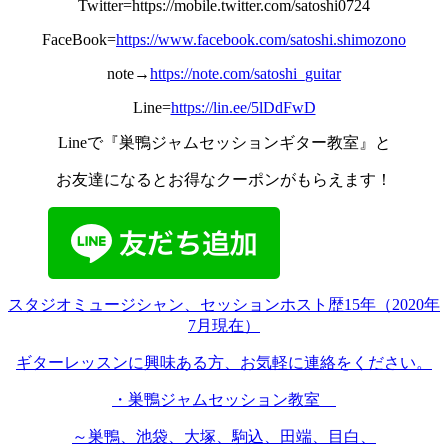
Twitter=https://mobile.twitter.com/satoshi0724
FaceBook=
https://www.facebook.com/satoshi.shimozono
note→
https://note.com/satoshi_guitar
Line=
https://lin.ee/5lDdFwD
Lineで『巣鴨ジャムセッションギター教室』と
お友達になるとお得なクーポンがもらえます！
スタジオミュージシャン、セッションホスト歴15年（2020年
7月現在）
ギターレッスンに興味ある方、お気軽に連絡をください。
・巣鴨ジャムセッション教室
～巣鴨、池袋、大塚、駒込、田端、目白、