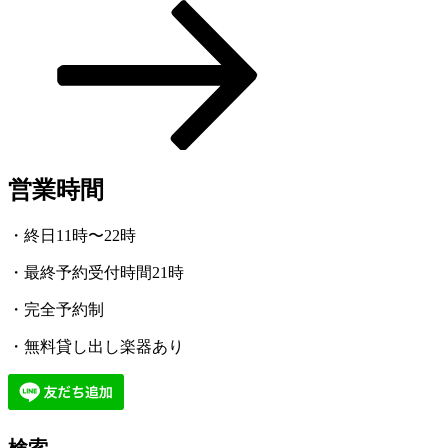
の
シ
投
稿
ョ
ン
営業時間
・終日11時〜22時
・最終予約受付時間21時
・完全予約制
・無料貸し出し楽器あり