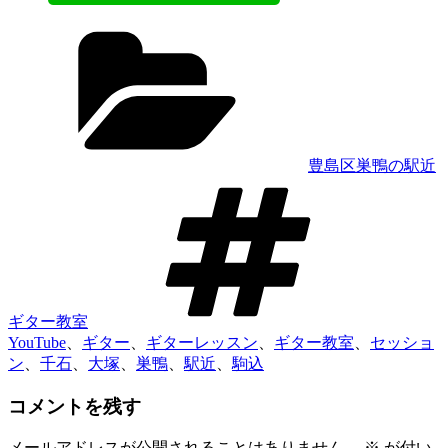
カ
テ
ゴ
リ
ー
豊島区巣鴨の駅近
タ
グ
ギター教室
YouTube
、
ギター
、
ギターレッスン
、
ギター教室
、
セッショ
ン
、
千石
、
大塚
、
巣鴨
、
駅近
、
駒込
コメントを残す
メールアドレスが公開されることはありません。
※
が付い