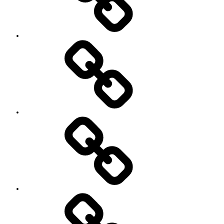
ー
ル
’90
Session!
~2nd~
レ
ポ
ー
ト
#2818
(タ
イ
ト
ル
な
し)
特
定
商
取