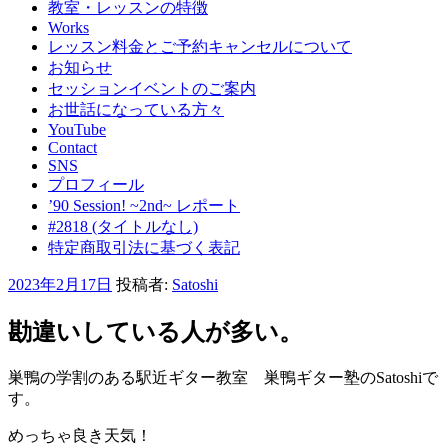
教室・レッスンの特徴
Works
レッスン料金とご予約キャンセルについて
お知らせ
セッションイベントのご案内
お世話になっている方々
YouTube
Contact
SNS
プロフィール
’90 Session! ~2nd~ レポート
#2818 (タイトルなし)
特定商取引法に基づく表記
投
2023年2月17日
投稿者:
Satoshi
稿
日:
勘違いしている人が多い。
巣鴨の学割のある駅近ギター教室 巣鴨ギター塾のSatoshiで
す。
めっちゃ良き天気！