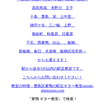
高田馬場、滝野川、王子
十条、豊島、栄、上中里、
雑司ケ谷、三ノ輪、上野、
御徒町、秋葉原、日暮里
千石、西巣鴨、白山、、板橋、
新板橋、春日、水道橋、板橋区役所前～
からも通えます！
駅から徒歩5分以内の駅近教室です。
こちらからお問い合わせください！
教室の特徴 – 豊島区巣鴨の駅近ギター教室satoshi-
shimozono.com
『巣鴨 ギター教室』で検索！