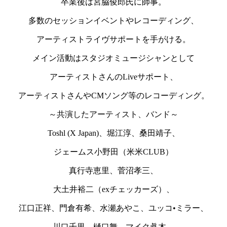
卒業後は宮脇俊郎氏に師事。
多数のセッションイベントやレコーディング、
アーティストライヴサポートを手がける。
メイン活動はスタジオミュージシャンとして
アーティストさんのLiveサポート、
アーティストさんやCMソング等のレコーディング。
～共演したアーティスト、バンド～
Toshl (X Japan)、堀江淳、桑田靖子、
ジェームス小野田（米米CLUB）
真行寺恵里、菅沼孝三、
大土井裕二（exチェッカーズ）、
江口正祥、門倉有希、水瀬あやこ、ユッコ•ミラー、
川口千里、樋口舞、マイク眞木、