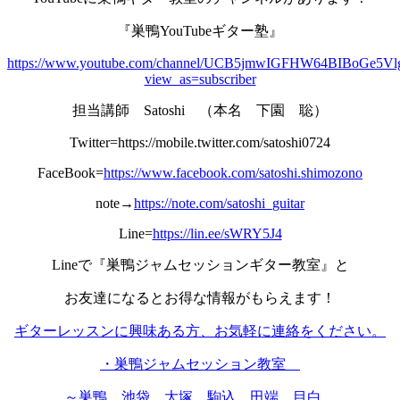
『巣鴨YouTubeギター塾』
https://www.youtube.com/channel/UCB5jmwIGFHW64BIBoGe5Vl
view_as=subscriber
担当講師 Satoshi （本名 下園 聡）
Twitter=https://mobile.twitter.com/satoshi0724
FaceBook=
https://www.facebook.com/satoshi.shimozono
note→
https://note.com/satoshi_guitar
Line=
https://lin.ee/sWRY5J4
Lineで『巣鴨ジャムセッションギター教室』と
お友達になるとお得な情報がもらえます！
ギターレッスンに興味ある方、お気軽に連絡をください。
・巣鴨ジャムセッション教室
～巣鴨、池袋、大塚、駒込、田端、目白、