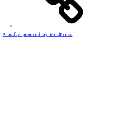
引
法
に
基
づ
く
Proudly powered by WordPress
表
記