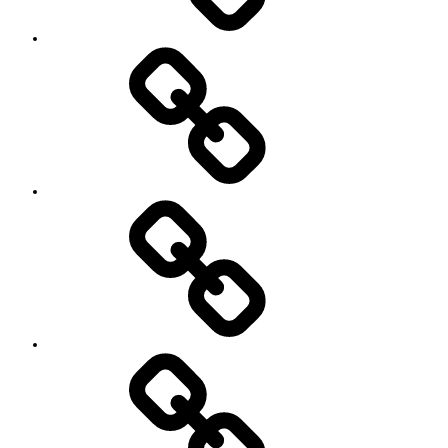
の
特
徴
Works
レ
ッ
ス
ン
料
金
と
ご
予
お
約
知
キ
ら
ャ
せ
ン
セ