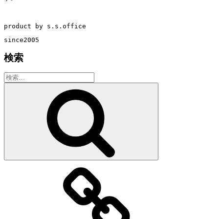
product by s.s.office
since2005
検索
検
索:
検
索
教
室・
レ
ッ
ス
ン