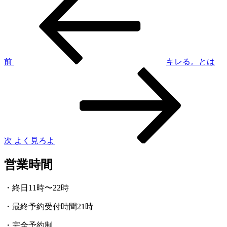
の
稿
投
稿
ナ
ビ
ゲ
前
キレる。とは
次
ー
の
シ
投
稿
ョ
ン
次
よく見ろよ
営業時間
・終日11時〜22時
・最終予約受付時間21時
・完全予約制