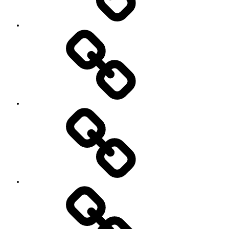
ル
に
つ
い
セ
て
ッ
シ
ョ
ン
イ
ベ
ン
ト
お
の
世
ご
話
案
に
内
な
っ
て
い
る
YouTube
方々