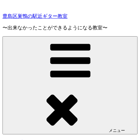
コ
ン
豊島区巣鴨の駅近ギター教室
テ
ン
〜出来なかったことができるようになる教室〜
ツ
へ
ス
キ
ッ
プ
メニュー