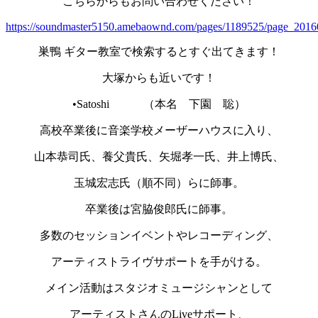
こちらからもお問い合わせください！
https://soundmaster5150.amebaownd.com/pages/1189525/page_201
巣鴨 ギター教室で検索するとすぐ出てきます！
大塚からも近いです！
•Satoshi （本名 下園 聡）
高校卒業後に音楽学校メーザーハウスに入り、
山本恭司氏、養父貴氏、矢堀孝一氏、井上博氏、
玉城宏志氏（順不同）らに師事。
卒業後は宮脇俊郎氏に師事。
多数のセッションイベントやレコーディング、
アーティストライヴサポートを手がける。
メイン活動はスタジオミュージシャンとして
アーティストさんのLiveサポート、