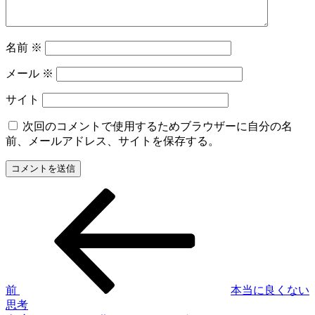
名前
※
メール
※
サイト
次回のコメントで使用するためブラウザーに自分の名
前、メールアドレス、サイトを保存する。
前
投
の
稿
投
稿
ナ
ビ
ゲ
前
本当に良くない
思考
ー