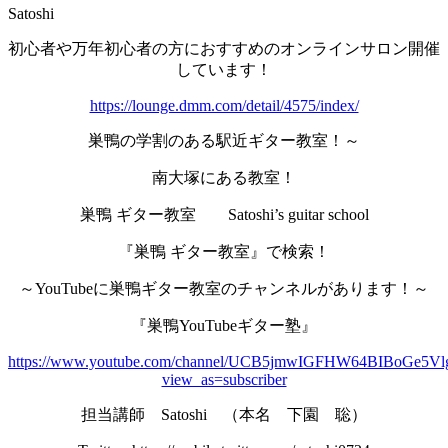
Satoshi
初心者や万年初心者の方におすすめのオンラインサロン開催
しています！
https://lounge.dmm.com/detail/4575/index/
巣鴨の学割のある駅近ギター教室！～
南大塚にある教室！
巣鴨 ギター教室 Satoshi’s guitar school
『巣鴨 ギター教室』で検索！
～YouTubeに巣鴨ギター教室のチャンネルがあります！～
『巣鴨YouTubeギター塾』
https://www.youtube.com/channel/UCB5jmwIGFHW64BIBoGe5Vl
view_as=subscriber
担当講師 Satoshi （本名 下園 聡）