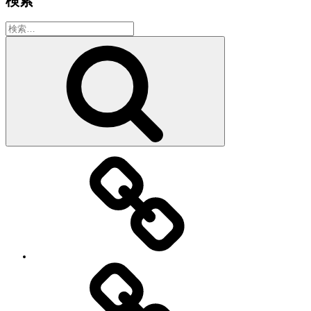
検索
検
索:
検
索
教
室・
レ
ッ
ス
ン
の
特
徴
Works