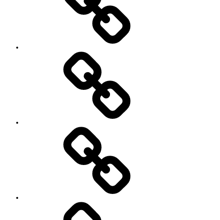
SNS
プ
ロ
フ
ィ
ー
ル
’90
Session!
~2nd~