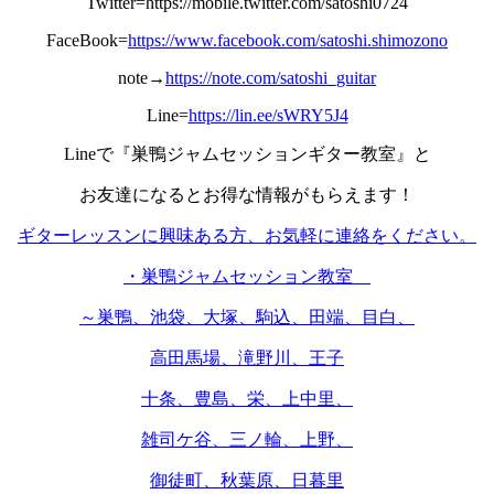
Twitter=https://mobile.twitter.com/satoshi0724
FaceBook=
https://www.facebook.com/satoshi.shimozono
note→
https://note.com/satoshi_guitar
Line=
https://lin.ee/sWRY5J4
Lineで『巣鴨ジャムセッションギター教室』と
お友達になるとお得な情報がもらえます！
ギターレッスンに興味ある方、お気軽に連絡をください。
・巣鴨ジャムセッション教室
～巣鴨、池袋、大塚、駒込、田端、目白、
高田馬場、滝野川、王子
十条、豊島、栄、上中里、
雑司ケ谷、三ノ輪、上野、
御徒町、秋葉原、日暮里