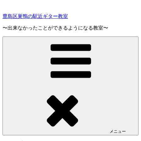
コ
ン
豊島区巣鴨の駅近ギター教室
テ
ン
〜出来なかったことができるようになる教室〜
ツ
へ
ス
キ
ッ
プ
メニュー