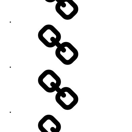
レ
ッ
ス
ン
料
金
と
ご
予
お
約
知
キ
ら
ャ
せ
ン
セ
ル
に
つ
い
セ
て
ッ
シ