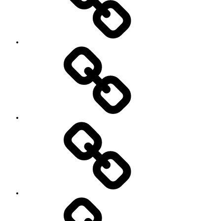
ョ
ン
イ
ベ
ン
ト
お
の
世
ご
話
案
に
内
な
っ
て
い
る
YouTube
方々
Contact