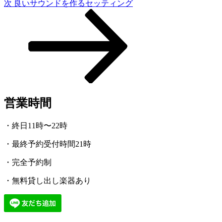
次
次
良いサウンドを作るセッティング
シ
の
投
ョ
稿
ン
営業時間
・終日11時〜22時
・最終予約受付時間21時
・完全予約制
・無料貸し出し楽器あり