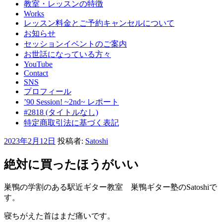
教室・レッスンの特徴
Works
レッスン料金とご予約キャンセルについて
お知らせ
セッションイベントのご案内
お世話になっている方々
YouTube
Contact
SNS
プロフィール
’90 Session! ~2nd~ レポート
#2818 (タイトルなし)
特定商取引法に基づく表記
投
2023年2月12日
投稿者:
Satoshi
稿
日:
絶対に買ったほうがいい
巣鴨の学割のある駅近ギター教室 巣鴨ギター塾のSatoshiで
す。
寝ちがえた首はまだ痛いです。