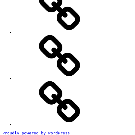
レ
ポ
ー
ト
#2818
(タ
イ
ト
ル
な
し)
特
定
商
取
引
法
に
基
づ
く
Proudly powered by WordPress