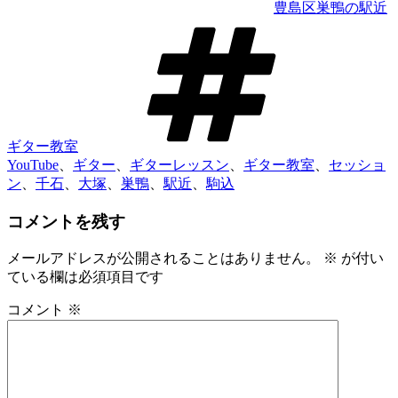
豊島区巣鴨の駅近
タ
グ
ギター教室
YouTube
、
ギター
、
ギターレッスン
、
ギター教室
、
セッショ
ン
、
千石
、
大塚
、
巣鴨
、
駅近
、
駒込
コメントを残す
メールアドレスが公開されることはありません。
※
が付い
ている欄は必須項目です
コメント
※