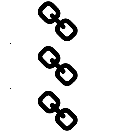
レ
ッ
ス
ン
料
金
と
ご
予
お
約
知
キ
ら
ャ
せ
ン
セ
ル
に
つ
い
セ
て
ッ
シ
ョ
ン
イ
ベ
ン