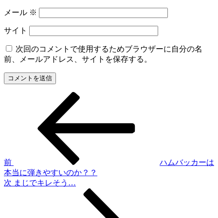
メール
※
サイト
次回のコメントで使用するためブラウザーに自分の名
前、メールアドレス、サイトを保存する。
前
投
の
稿
投
稿
ナ
ビ
ゲ
前
ハムバッカーは
本当に弾きやすいのか？？
ー
次
次
まじでキレそう…
シ
の
投
ョ
稿