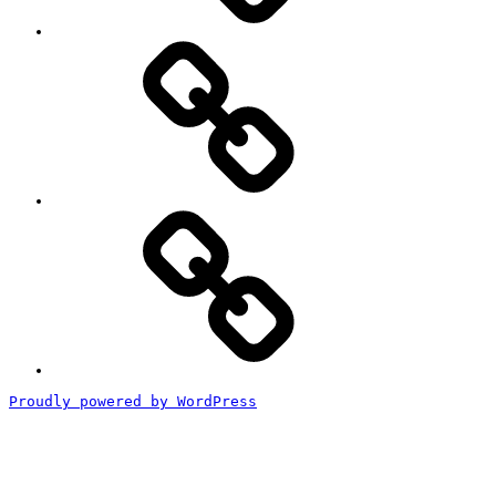
#2818
(タ
イ
ト
ル
な
し)
特
定
商
取
引
法
に
基
づ
く
Proudly powered by WordPress
表
記