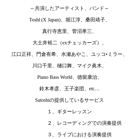
～共演したアーティスト、バンド～
Toshl (X Japan)、堀江淳、桑田靖子、
真行寺恵里、菅沼孝三、
大土井裕二（exチェッカーズ）、
江口正祥、門倉有希、水瀬あやこ、ユッコ•ミラー、
川口千里、樋口舞、マイク眞木、
Piano Bass World、徳留康治、
鈴木孝彦、王子楽団、etc…
Satoshiの提供しているサービス
１、ギターレッスン
２、レコーディングでの演奏提供
３、ライブにおける演奏提供