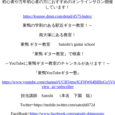
初心者や万年初心者の方におすすめのオンラインサロン開催
しています！
https://lounge.dmm.com/detail/4575/index/
巣鴨の学割のある駅近ギター教室！～
南大塚にある教室！
巣鴨 ギター教室 Satoshi’s guitar school
『巣鴨 ギター教室』で検索！
～YouTubeに巣鴨ギター教室のチャンネルがあります！～
『巣鴨YouTubeギター塾』
https://www.youtube.com/channel/UCB5jmwIGFHW64BIBoGe5Vl
view_as=subscriber
担当講師 Satoshi （本名 下園 聡）
Twitter=https://mobile.twitter.com/satoshi0724
FaceBook=
https://www.facebook.com/satoshi.shimozono