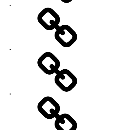
SNS
プ
ロ
フ
ィ
ー
ル
’90
Session!
~2nd~
レ
ポ
ー
ト