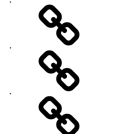
ト
お
の
世
ご
話
案
に
内
な
っ
て
い
る
YouTube
方々
Contact