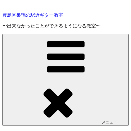
コ
ン
豊島区巣鴨の駅近ギター教室
テ
ン
〜出来なかったことができるようになる教室〜
ツ
へ
ス
キ
ッ
プ
メニュー