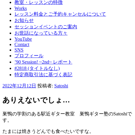
教室・レッスンの特徴
Works
レッスン料金とご予約キャンセルについて
お知らせ
セッションイベントのご案内
お世話になっている方々
YouTube
Contact
SNS
プロフィール
’90 Session! ~2nd~ レポート
#2818 (タイトルなし)
特定商取引法に基づく表記
投
2022年12月12日
投稿者:
Satoshi
稿
日:
ありえないでしょ…
巣鴨の学割のある駅近ギター教室 巣鴨ギター塾のSatoshiで
す。
たまには焼きうどんでも食べたいですな。