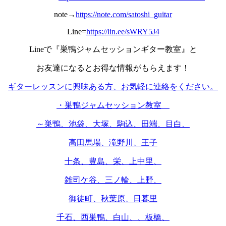
note→
https://note.com/satoshi_guitar
Line=
https://lin.ee/sWRY5J4
Lineで『巣鴨ジャムセッションギター教室』と
お友達になるとお得な情報がもらえます！
ギターレッスンに興味ある方、お気軽に連絡をください。
・巣鴨ジャムセッション教室
～巣鴨、池袋、大塚、駒込、田端、目白、
高田馬場、滝野川、王子
十条、豊島、栄、上中里、
雑司ケ谷、三ノ輪、上野、
御徒町、秋葉原、日暮里
千石、西巣鴨、白山、、板橋、