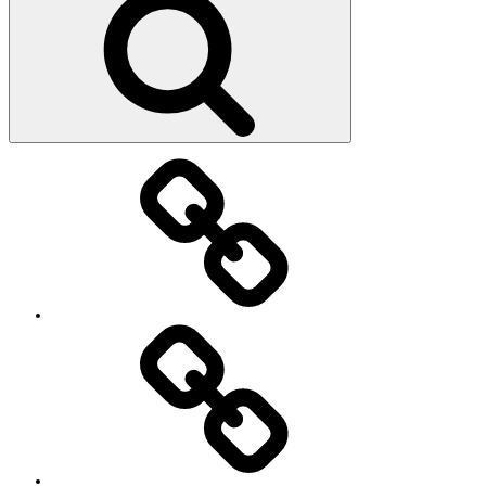
索
教
室・
レ
ッ
ス
ン
の
特
徴
Works