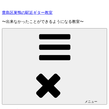
コ
ン
豊島区巣鴨の駅近ギター教室
テ
ン
〜出来なかったことができるようになる教室〜
ツ
へ
ス
キ
ッ
プ
メニュー