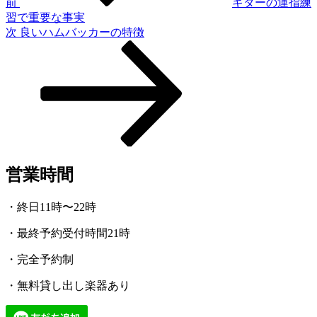
ゲ
前
ギターの運指練
習で重要な事実
ー
次
次
良いハムバッカーの特徴
シ
の
投
ョ
稿
ン
営業時間
・終日11時〜22時
・最終予約受付時間21時
・完全予約制
・無料貸し出し楽器あり