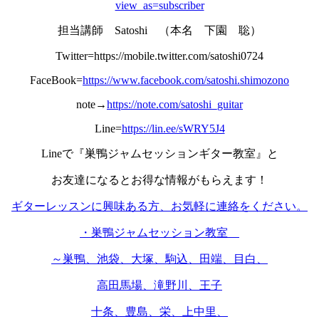
view_as=subscriber
担当講師 Satoshi （本名 下園 聡）
Twitter=https://mobile.twitter.com/satoshi0724
FaceBook=
https://www.facebook.com/satoshi.shimozono
note→
https://note.com/satoshi_guitar
Line=
https://lin.ee/sWRY5J4
Lineで『巣鴨ジャムセッションギター教室』と
お友達になるとお得な情報がもらえます！
ギターレッスンに興味ある方、お気軽に連絡をください。
・巣鴨ジャムセッション教室
～巣鴨、池袋、大塚、駒込、田端、目白、
高田馬場、滝野川、王子
十条、豊島、栄、上中里、