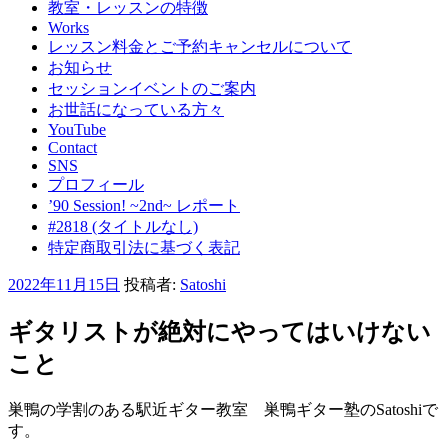
教室・レッスンの特徴
Works
レッスン料金とご予約キャンセルについて
お知らせ
セッションイベントのご案内
お世話になっている方々
YouTube
Contact
SNS
プロフィール
’90 Session! ~2nd~ レポート
#2818 (タイトルなし)
特定商取引法に基づく表記
投
2022年11月15日
投稿者:
Satoshi
稿
日:
ギタリストが絶対にやってはいけない
こと
巣鴨の学割のある駅近ギター教室 巣鴨ギター塾のSatoshiで
す。