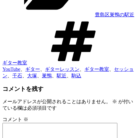
豊島区巣鴨の駅近
タ
グ
ギター教室
YouTube
、
ギター
、
ギターレッスン
、
ギター教室
、
セッショ
ン
、
千石
、
大塚
、
巣鴨
、
駅近
、
駒込
コメントを残す
メールアドレスが公開されることはありません。
※
が付い
ている欄は必須項目です
コメント
※