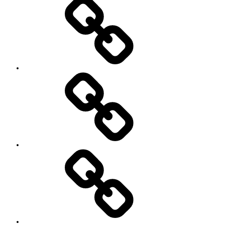
SNS
プ
ロ
フ
ィ
ー
ル