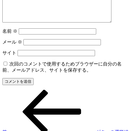
名前
※
メール
※
サイト
次回のコメントで使用するためブラウザーに自分の名
前、メールアドレス、サイトを保存する。
前
投
の
稿
投
稿
ナ
ビ