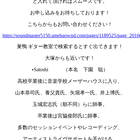
と入れて頂ければスムーズです。
お申し込みをお待ちしております！
こちらからもお問い合わせください！
https://soundmaster5150.amebaownd.com/pages/1189525/page_201
巣鴨 ギター教室で検索するとすぐ出てきます！
大塚からも近いです！
•Satoshi （本名 下園 聡）
高校卒業後に音楽学校メーザーハウスに入り、
山本恭司氏、養父貴氏、矢堀孝一氏、井上博氏、
玉城宏志氏（順不同）らに師事。
卒業後は宮脇俊郎氏に師事。
多数のセッションイベントやレコーディング、
アーティストライヴサポートを手がける。