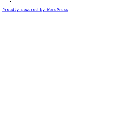
づ
く
Proudly powered by WordPress
表
記