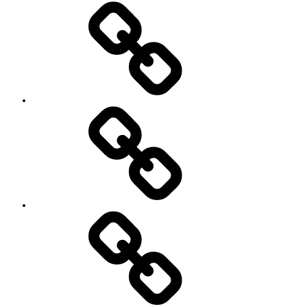
’90
Session!
~2nd~
レ
ポ
ー
ト
#2818
(タ
イ
ト
ル
な
し)
特
定
商
取
引
法
に
基