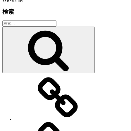
since2005
検索
検
索:
検
索
教
室・
レ
ッ
ス
ン
の
特
徴
Works