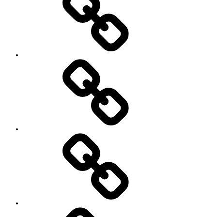
レ
ッ
ス
ン
料
金
と
ご
予
お
約
知
キ
ら
ャ
せ
ン
セ
ル
に
つ
い
セ