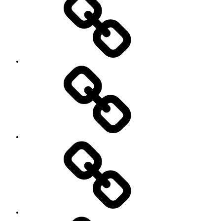
て
ッ
シ
ョ
ン
イ
ベ
ン
ト
お
の
世
ご
話
案
に
内
な
っ
て
い
る
YouTube
方々
Contact